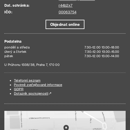
Dat. schránka:
r44b2x7
IČO:
00063754
Objednat online
Podatelna
pondělí a středa
7.30–12.00 13.00–18.00
úterý a čtvrtek
7.30–12.00 13.00–15.00
pátek
7.30–12.00 13.00–14.00
U Průhonu 1338/38, Praha 7, 170 00
Telefonní seznam
Povinně zveřejňované informace
GDPR
Dotazník spokojenosti