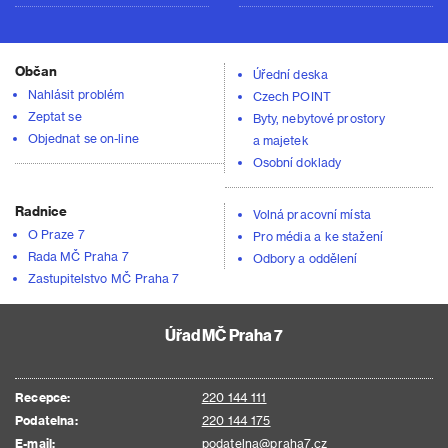
Občan
Úřední deska
Nahlásit problém
Czech POINT
Zeptat se
Byty, nebytové prostory
Objednat se on-line
a majetek
Osobní doklady
Radnice
Volná pracovní místa
O Praze 7
Pro média a ke stažení
Rada MČ Praha 7
Odbory a oddělení
Zastupitelstvo MČ Praha 7
Úřad MČ Praha 7
Recepce:
220 144 111
Podatelna:
220 144 175
E-mail:
podatelna@praha7.cz