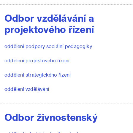
Odbor vzdělávání a
projektového řízení
oddělení podpory sociální pedagogiky
oddělení projektového řízení
oddělení strategického řízení
oddělení vzdělávání
Odbor živnostenský