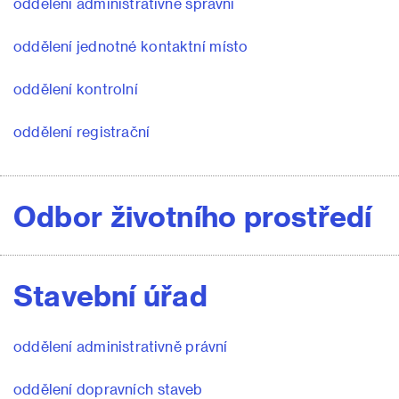
oddělení administrativně správní
oddělení jednotné kontaktní místo
oddělení kontrolní
oddělení registrační
Odbor životního prostředí
Stavební úřad
oddělení administrativně právní
oddělení dopravních staveb