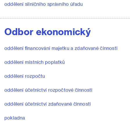
oddělení silničního správního úřadu
Odbor ekonomický
oddělení financování majetku a zdaňované činnosti
oddělení místních poplatků
oddělení rozpočtu
oddělení účetnictví rozpočtové činnosti
oddělení účetnictví zdaňované činnosti
pokladna