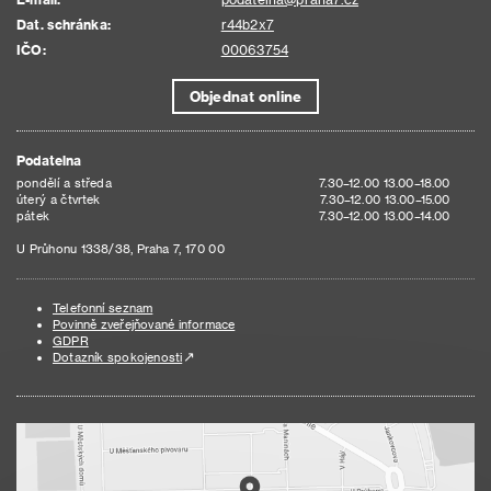
Dat. schránka:
r44b2x7
IČO:
00063754
Objednat online
Podatelna
pondělí a středa
7.30–12.00 13.00–18.00
úterý a čtvrtek
7.30–12.00 13.00–15.00
pátek
7.30–12.00 13.00–14.00
U Průhonu 1338/38, Praha 7, 170 00
Telefonní seznam
Povinně zveřejňované informace
GDPR
Dotazník spokojenosti