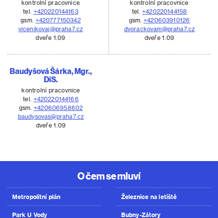
kontrolní pracovnice
kontrolní pracovnice
tel.
+420220144163
tel.
+420220144158
gsm.
+420777150342
gsm.
+420603910126
vicenikovaj@praha7.cz
dvorackovam@praha7.cz
dveře 1.09
dveře 1.09
Baudyšová Šárka, Mgr.,
DiS.
kontrolní pracovnice
tel.
+420220144166
gsm.
+420606958602
baudysovas@praha7.cz
dveře 1.09
O čem se mluví
Metropolitní plán
Železnice na letiště
Park U Vody
Bubny-Zátory