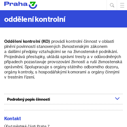
Hled
Prim
Men
oddělení kontrolní
Oddělení kontrolní (KO)
provádí kontrolní činnost v oblasti
plnění povinností stanovených živnostenským zákonem
a dalšími předpisy vztahujícími se na živnostenské podnikání.
Projednává přestupky, ukládá správní tresty a v odůvodněných
případech pozastavuje provozování živnosti a ruší živnostenská
oprávnění. Spolupracuje s orgány státního odborného dozoru,
orgány kontroly, s hospodářskými komorami a orgány činnými
v trestním řízení.
Podrobný popis činnosti
Kontakt
Úřad městské části Praha 7