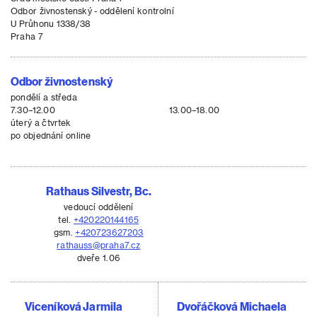
Odbor živnostenský - oddělení kontrolní
U Průhonu 1338/38
Praha 7
Odbor živnostenský
pondělí a středa
7.30–12.00
13.00–18.00
úterý a čtvrtek
po objednání online
Rathaus Silvestr, Bc.
vedoucí oddělení
tel.
+420220144165
gsm.
+420723627203
rathauss@praha7.cz
dveře 1.06
Viceníková Jarmila
Dvořáčková Michaela