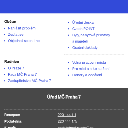
Občan
Úřední deska
Nahlásit problém
Czech POINT
Zeptat se
Byty, nebytové prostory
Objednat se on-line
a majetek
Osobní doklady
Radnice
Volná pracovní místa
O Praze 7
Pro média a ke stažení
Rada MČ Praha 7
Odbory a oddělení
Zastupitelstvo MČ Praha 7
Úřad MČ Praha 7
Recepce:
220 144 111
Podatelna:
220 144 175
E-mail:
podatelna@praha7.cz