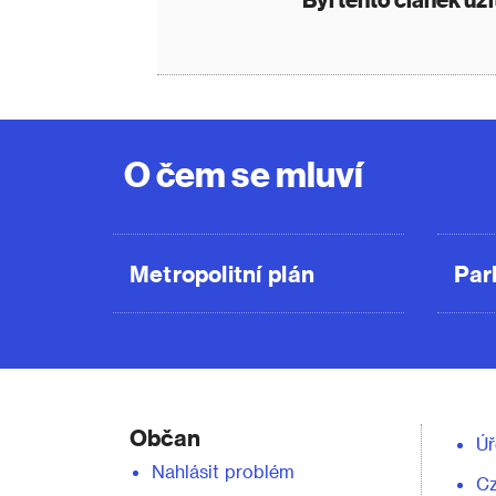
O čem se mluví
Metropolitní plán
Par
Občan
Úř
Nahlásit problém
C