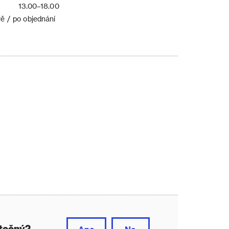
13.00–18.00
ě / po objednání
itečný?