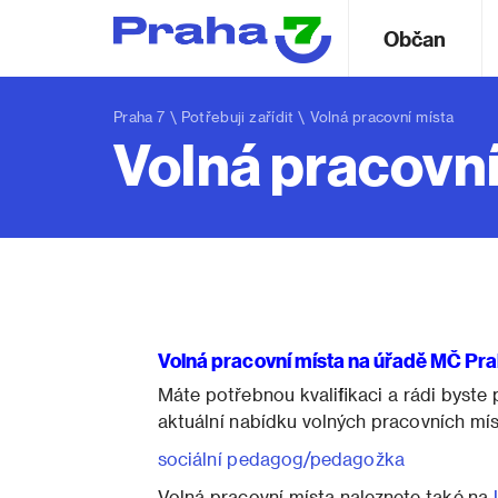
Občan
Praha 7
\
Potřebuji zařídit
\ Volná pracovní místa
Volná pracovní
Volná pracovní místa na úřadě MČ Pra
Máte potřebnou kvalifikaci a rádi byste
aktuální nabídku volných pracovních mís
sociální pedagog/pedagožka
Volná pracovní místa naleznete také na