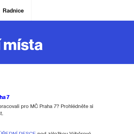
Radnice
 místa
ha 7
 pracovali pro MČ Praha 7? Prohlédněte si
t.
ÚŘEDNÍ DESCE
pod záložkou Výběrové