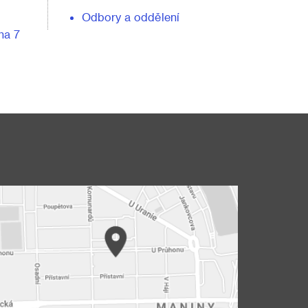
Odbory a oddělení
ha 7