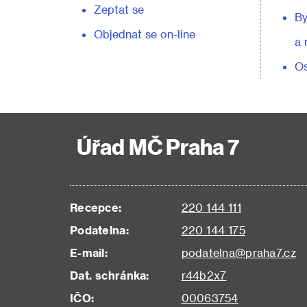
Zeptat se
By
Objednat se on-line
a 
Os
Úřad MČ Praha 7
Recepce:
220 144 111
Podatelna:
220 144 175
E-mail:
podatelna@praha7.cz
Dat. schránka:
r44b2x7
IČO:
00063754