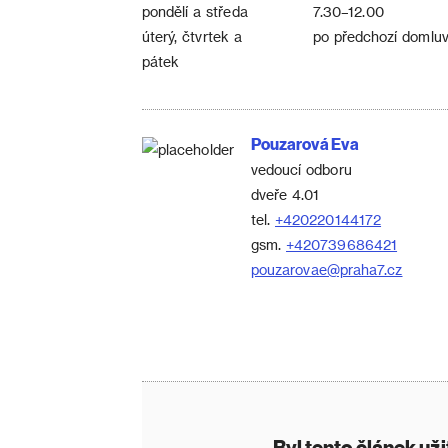
pondělí a středa
7.30–12.00
úterý, čtvrtek a
po předchozí domluv
pátek
Pouzarová Eva
vedoucí odboru
dveře 4.01
tel.
+420220144172
gsm.
+420739686421
pouzarovae@praha7.cz
Byl tento článek už