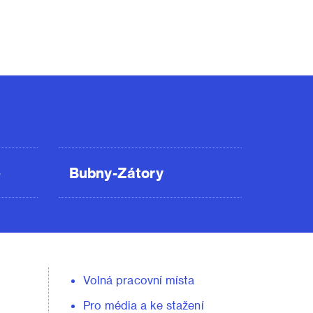
ě
Bubny-Zátory
Volná pracovní místa
Pro média a ke stažení