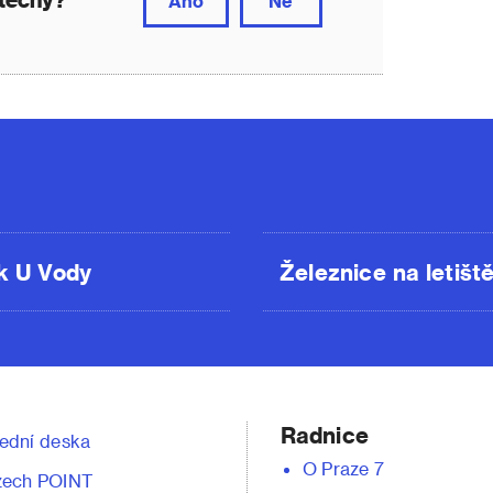
Ano
Ne
k U Vody
Železnice na letišt
Radnice
ední deska
O Praze 7
zech POINT