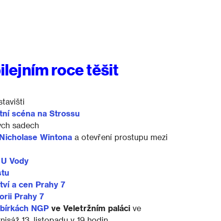
ilejním roce těšit
tavišti
tní scéna na Strossu
ých sadech
 Nicholase Wintona
a otevření prostupu mezi
 U Vody
stu
ví a cen Prahy 7
orii Prahy 7
sbírkách NGP
ve Veletržním paláci
ve
nisáž 13. listopadu v 19 hodin