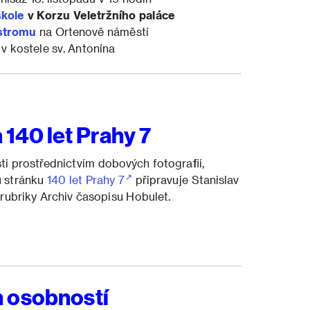
škole
v Korzu Veletržního paláce
stromu
na Ortenově náměstí
7
v kostele sv. Antonína
140 let Prahy 7
ti prostřednictvím dobových fotografií,
u stránku
140 let Prahy 7
připravuje Stanislav
 rubriky Archiv časopisu Hobulet.
 osobností