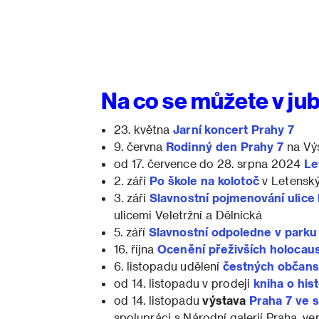
Na co se můžete v jub
23. května
Jarní koncert Prahy 7
9. června
Rodinný den Prahy 7
na Výs
od 17. července do 28. srpna 2024
Le
2. září
Po škole na kolotoč
v Letensk
3. září
Slavnostní pojmenování ulice
ulicemi Veletržní a Dělnická
5. září
Slavnostní odpoledne v parku
16. října
Ocenění přeživších holocau
6. listopadu udělení
čestných občanst
od 14. listopadu v prodeji
kniha o hist
od 14. listopadu
výstava
Praha 7 ve 
spolupráci s Národní galerií Praha, ver