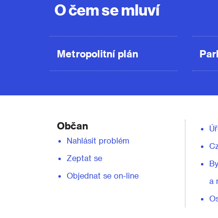
O čem se mluví
Metropolitní plán
Par
Občan
Úř
Nahlásit problém
C
Zeptat se
By
Objednat se on-line
a 
Os