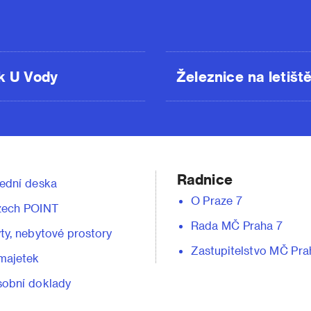
k U Vody
Železnice na letišt
Radnice
ední deska
O Praze 7
zech POINT
Rada MČ Praha 7
ty, nebytové prostory
Zastupitelstvo MČ Pra
majetek
obní doklady