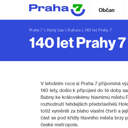
Občan
Praha 7
\
Volný čas
\
Kultura
\ 140 let Prahy 7
140 let Prahy 7
V letošním roce si Praha 7 připomíná vý
140 lety, došlo k připojení do té doby 
Bubny ke královskému hlavnímu městu Pr
rozhodnutí tehdejších představitelů Hol
totiž vyměnili za blaho vlastní čtvrti a
část se pod křídly hlavního města brzy p
české metropole.