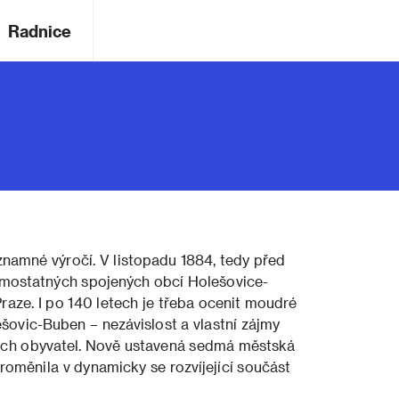
Radnice
znamné výročí. V listopadu 1884, tedy před
samostatných spojených obcí Holešovice-
aze. I po 140 letech je třeba ocenit moudré
ešovic-Buben – nezávislost a vlastní zájmy
 jejích obyvatel. Nově ustavená sedmá městská
roměnila v dynamicky se rozvíjející součást