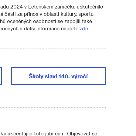
stopadu 2024 v Letenském zámečku uskutečnilo
části za přínos v oblasti kultury, sportu,
rhů oceněných osobností se zapojili také
eněných a další informace najdete
zde
.
Školy slaví 140. výročí
ika akcentující toto jubileum. Objevovat se