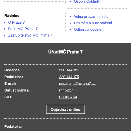
Osobní doklady
Radnice
Volná pracovní místa
O Praze 7
Pro média a ke stažení
Rada MČ Praha 7
Odbory a oddělení
Zastupitelstvo MČ Praha 7
Úřad MČ Praha 7
Recepce:
220 144 111
Podatelna:
220 144 175
E-mail:
podatelna@praha7.cz
Dat. schránka:
r44b2x7
IČO:
00063754
Objednat online
Podatelna