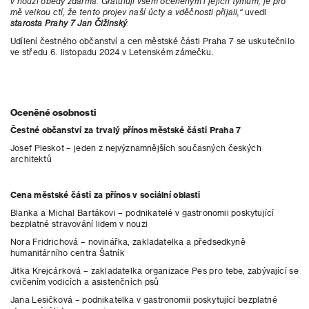
v nouzi obědy zdarma. Gratuluji všem oceněným i jejich týmům, je pro
mě velkou ctí, že tento projev naší úcty a vděčnosti přijali,“
uvedl
starosta Prahy 7 Jan Čižinský
.
Udílení čestného občanství a cen městské části Praha 7 se uskutečnilo
ve středu 6. listopadu 2024 v Letenském zámečku.
Oceněné osobnosti
Čestné občanství za trvalý přínos městské části Praha 7
Josef Pleskot – jeden z nejvýznamnějších současných českých
architektů
Cena městské části za přínos v sociální oblasti
Blanka a Michal Bartákovi – podnikatelé v gastronomii poskytující
bezplatné stravování lidem v nouzi
Nora Fridrichová – novinářka, zakladatelka a předsedkyně
humanitárního centra Šatník
Jitka Krejcárková – zakladatelka organizace Pes pro tebe, zabývající se
cvičením vodicích a asistenčních psů
Jana Lesičková – podnikatelka v gastronomii poskytující bezplatné