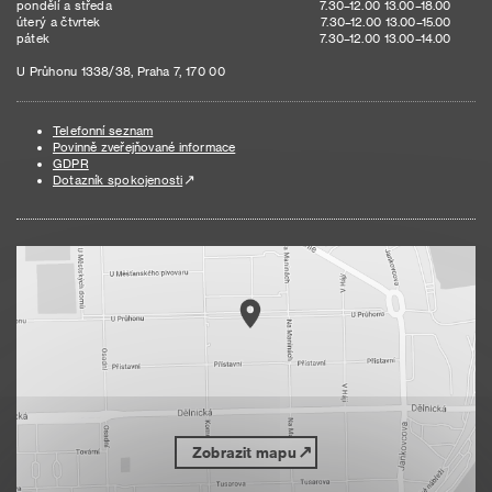
pondělí a středa
7.30–12.00 13.00–18.00
úterý a čtvrtek
7.30–12.00 13.00–15.00
pátek
7.30–12.00 13.00–14.00
U Průhonu 1338/38, Praha 7, 170 00
Telefonní seznam
Povinně zveřejňované informace
GDPR
Dotazník spokojenosti
Zobrazit mapu