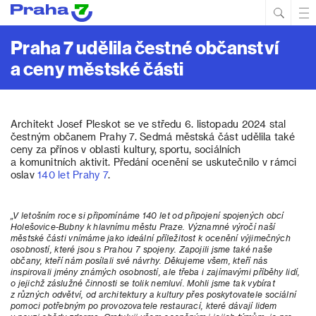
Hled
Prim
Men
Praha 7 udělila čestné občanství
a ceny městské části
Architekt Josef Pleskot se ve středu 6. listopadu 2024 stal
čestným občanem Prahy 7. Sedmá městská část udělila také
ceny za přínos v oblasti kultury, sportu, sociálních
a komunitních aktivit. Předání ocenění se uskutečnilo v rámci
oslav
140 let Prahy 7
.
„V letošním roce si připomínáme 140 let od připojení spojených obcí
Holešovice-Bubny k hlavnímu městu Praze. Významné výročí naší
městské části vnímáme jako ideální příležitost k ocenění výjimečných
osobností, které jsou s Prahou 7 spojeny. Zapojili jsme také naše
občany, kteří nám posílali své návrhy. Děkujeme všem, kteří nás
inspirovali jmény známých osobností, ale třeba i zajímavými příběhy lidí,
o jejichž záslužné činnosti se tolik nemluví. Mohli jsme tak vybírat
z různých odvětví, od architektury a kultury přes poskytovatele sociální
pomoci potřebným po provozovatele restaurací, které dávají lidem