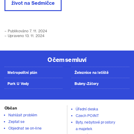
život na Sedmičce
– Publikováno 7. 11. 2024
– Upraveno 13. 11. 2024
O čem se mluví
Metropolitní plán
Železnice na letiště
Park U Vody
Bubny-Zátory
Občan
Úřední deska
Nahlásit problém
Czech POINT
Zeptat se
Byty, nebytové prostory
Objednat se on-line
a majetek