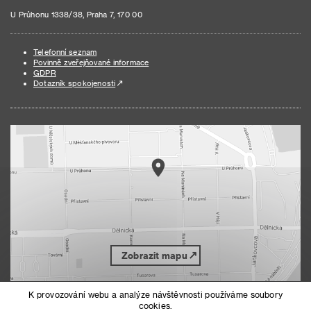
U Průhonu 1338/38, Praha 7, 170 00
Telefonní seznam
Povinně zveřejňované informace
GDPR
Dotazník spokojenosti
Zobrazit mapu
K provozování webu a analýze návštěvnosti používáme soubory
cookies.