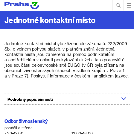
Hled
Prim
Men
Jednotné kontaktní místo
Jednotné kontaktní místobylo zřízeno dle zákona č. 222/2009
Sb., o volném pohybu služeb, v platném znění, Jednotná
kontaktní místa jsou zaměřena na pomoc podnikatelům
a spotřebitelům v oblasti poskytování služeb. Tato pracoviště
jsou součástí celoevropské sítě EUGO (v ČR byla zřízena na
obecních živnostenských úřadech v sídlech krajů a v Praze 1
a v Praze 7). Poskytují informace v českém i anglickém jazyce.
Podrobný popis činnosti
Odbor živnostenský
pondělí a středa
7.30–12.00
13.00–18.00