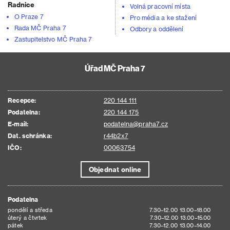
Radnice
Volná pracovní místa
O Praze 7
Pro média a ke stažení
Rada MČ Praha 7
Odbory a oddělení
Zastupitelstvo MČ Praha 7
Úřad MČ Praha 7
Recepce:
220 144 111
Podatelna:
220 144 175
E-mail:
podatelna@praha7.cz
Dat. schránka:
r44b2x7
IČO:
00063754
Objednat online
Podatelna
pondělí a středa
7.30–12.00 13.00–18.00
úterý a čtvrtek
7.30–12.00 13.00–15.00
pátek
7.30–12.00 13.00–14.00