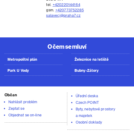
tel.
+420220144164
gsm.
+420773752285
salavecj@praha7.cz
O čem se mluví
Metropolitní plán
Železnice na letiště
Park U Vody
Bubny-Zátory
Občan
Úřední deska
Nahlásit problém
Czech POINT
Zeptat se
Byty, nebytové prostory
Objednat se on-line
a majetek
Osobní doklady