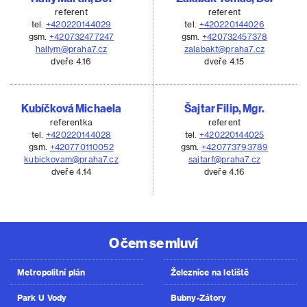
referent
referent
tel.
+420220144029
tel.
+420220144026
gsm.
+420732477247
gsm.
+420732457378
hallym@praha7.cz
zalabakt@praha7.cz
dveře 4.16
dveře 4.15
Kubíčková Michaela
Šajtar Filip, Mgr.
referentka
referent
tel.
+420220144028
tel.
+420220144025
gsm.
+420770110052
gsm.
+420773793789
kubickovam@praha7.cz
sajtarf@praha7.cz
dveře 4.14
dveře 4.16
O čem se mluví
Metropolitní plán
Železnice na letiště
Park U Vody
Bubny-Zátory