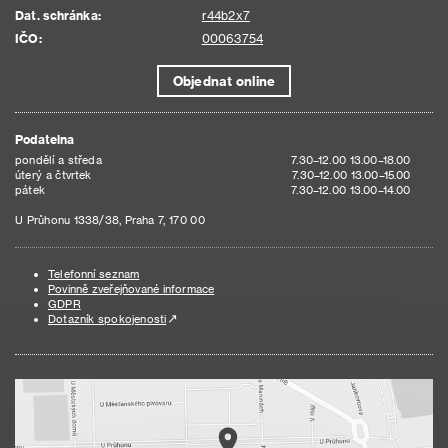
Dat. schránka:
r44b2x7
IČO:
00063754
Objednat online
Podatelna
pondělí a středa
7.30–12.00 13.00–18.00
úterý a čtvrtek
7.30–12.00 13.00–15.00
pátek
7.30–12.00 13.00–14.00
U Průhonu 1338/38, Praha 7, 170 00
Telefonní seznam
Povinně zveřejňované informace
GDPR
Dotazník spokojenosti