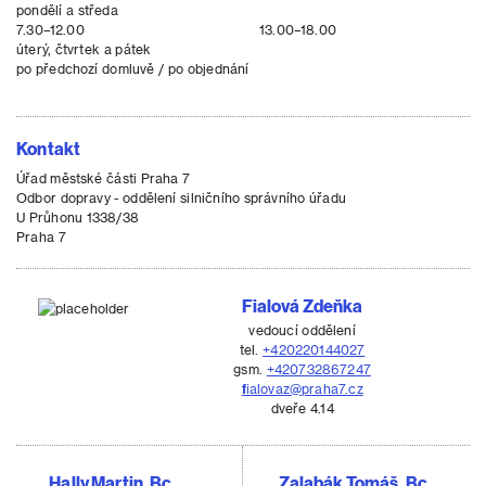
pondělí a středa
7.30–12.00
13.00–18.00
úterý, čtvrtek a pátek
po předchozí domluvě / po objednání
Kontakt
Úřad městské části Praha 7
Odbor dopravy - oddělení silničního správního úřadu
U Průhonu 1338/38
Praha 7
Fialová Zdeňka
vedoucí oddělení
tel.
+420220144027
gsm.
+420732867247
fialovaz@praha7.cz
dveře 4.14
Hally Martin, Bc.
Zalabák Tomáš, Bc.