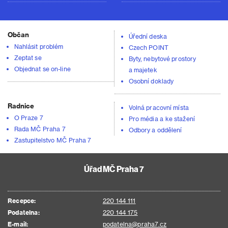
Občan
Úřední deska
Nahlásit problém
Czech POINT
Zeptat se
Byty, nebytové prostory
Objednat se on-line
a majetek
Osobní doklady
Radnice
Volná pracovní místa
O Praze 7
Pro média a ke stažení
Rada MČ Praha 7
Odbory a oddělení
Zastupitelstvo MČ Praha 7
Úřad MČ Praha 7
Recepce:
220 144 111
Podatelna:
220 144 175
E-mail:
podatelna@praha7.cz