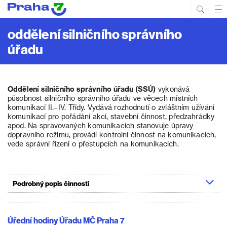
Hled
Prim
Men
oddělení silničního správního
úřadu
Oddělení silničního správního úřadu (SSÚ)
vykonává
působnost silničního správního úřadu ve věcech místních
komunikací II.–IV. Třídy. Vydává rozhodnutí o zvláštním užívání
komunikací pro pořádání akcí, stavební činnost, předzahrádky
apod. Na spravovaných komunikacích stanovuje úpravy
dopravního režimu, provádí kontrolní činnost na komunikacích,
vede správní řízení o přestupcích na komunikacích.
Podrobný popis činnosti
Úřední hodiny Úřadu MČ Praha 7