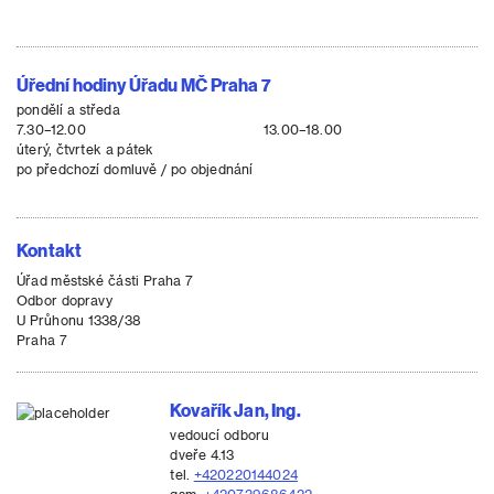
Úřední hodiny Úřadu MČ Praha 7
pondělí a středa
7.30–12.00
13.00–18.00
úterý, čtvrtek a pátek
po předchozí domluvě / po objednání
Kontakt
Úřad městské části Praha 7
Odbor dopravy
U Průhonu 1338/38
Praha 7
Kovařík Jan, Ing.
vedoucí odboru
dveře 4.13
tel.
+420220144024