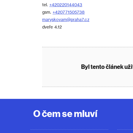
tel.
+420220144043
gsm.
+420771505738
maryskovam@praha7.cz
dveře 4.12
Byl tento článek už
O čem se mluví