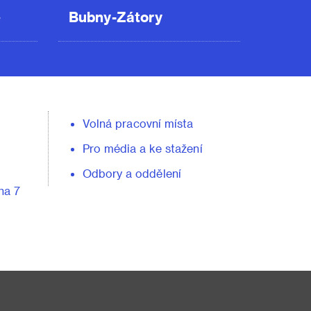
ě
Bubny-Zátory
Volná pracovní místa
Pro média a ke stažení
Odbory a oddělení
ha 7