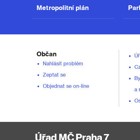
Metropolitní plán
Par
Občan
Úř
Nahlásit problém
C
Zeptat se
By
Objednat se on-line
a 
Os
Úřad MČ Praha 7