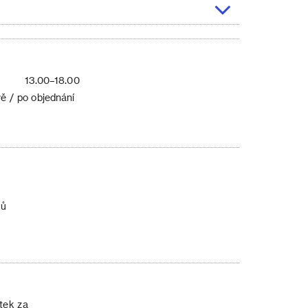
13.00–18.00
ě / po objednání
ků
atek za