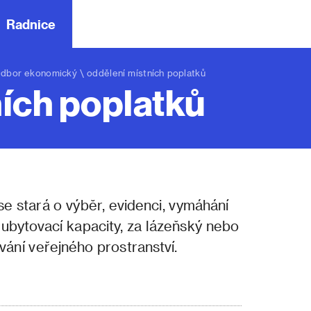
Radnice
dbor ekonomický
\ oddělení místních poplatků
ích poplatků
e stará o výběr, evidenci, vymáhání
 ubytovací kapacity, za lázeňský nebo
vání veřejného prostranství.