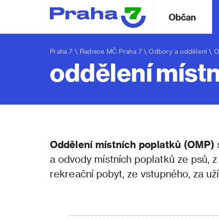
Občan
Praha 7
\
Radnice MČ Praha 7
\
Odbory a oddělení
\
O
oddělení místn
Oddělení místních poplatků (OMP)
s
a odvody místních poplatků ze psů, z
rekreační pobyt, ze vstupného, za uží