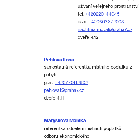
užívání veřejného prostranství
tel.
+420220144045
gsm.
+420603372003
nachtmannoval@praha7.cz
dveře 4.12
Pehlová Ilona
samostatná referentka místního poplatku z
pobytu
gsm.
+420770112902
pehlovai@praha7.cz
dveře 4.11
Maryšková Monika
referentka oddělení místních poplatků
odboru ekonomického