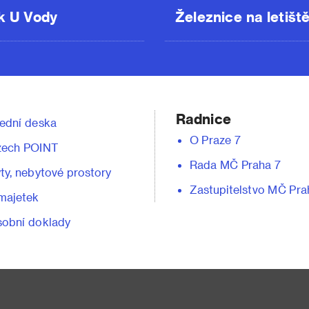
k U Vody
Železnice na letišt
Radnice
ední deska
O Praze 7
zech POINT
Rada MČ Praha 7
ty, nebytové prostory
Zastupitelstvo MČ Pra
majetek
obní doklady