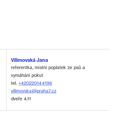
Vilimovská Jana
referentka, místní poplatek ze psů a
vymáhání pokut
tel.
+420220144196
vilimovskaj@praha7.cz
dveře 4.11