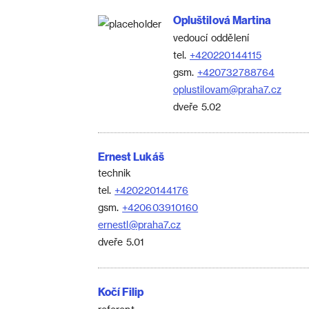
Opluštilová Martina
vedoucí oddělení
tel.
+420220144115
gsm.
+420732788764
oplustilovam@praha7.cz
dveře 5.02
Ernest Lukáš
technik
tel.
+420220144176
gsm.
+420603910160
ernestl@praha7.cz
dveře 5.01
Kočí Filip