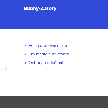
ě
Bubny-Zátory
Volná pracovní místa
Pro média a ke stažení
Odbory a oddělení
ha 7