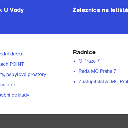
k U Vody
Železnice na letišt
Radnice
ední deska
O Praze 7
zech POINT
Rada MČ Praha 7
ty, nebytové prostory
Zastupitelstvo MČ Pra
majetek
obní doklady