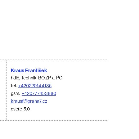
Kraus František
řidič, technik BOZP a PO
tel.
+420220144135
gsm.
+420777453660
krausf@praha7.cz
dveře 5.01