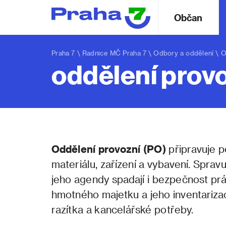
Občan
Praha 7
\
Radnice MČ Praha 7
\
Odbory a oddělení
\
O
oddělení prov
Oddělení provozní (PO)
připravuje 
materiálu, zařízení a vybavení. Spra
jeho agendy spadají i bezpečnost pr
hmotného majetku a jeho inventarizace
razítka a kancelářské potřeby.