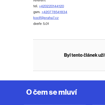
referent
tel.
+420220144120
gsm.
+420778541834
kocif@praha7.cz
dveře 5.01
Byl tento článek už
O čem se mluví