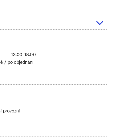
13.00–18.00
ě / po objednání
í provozní