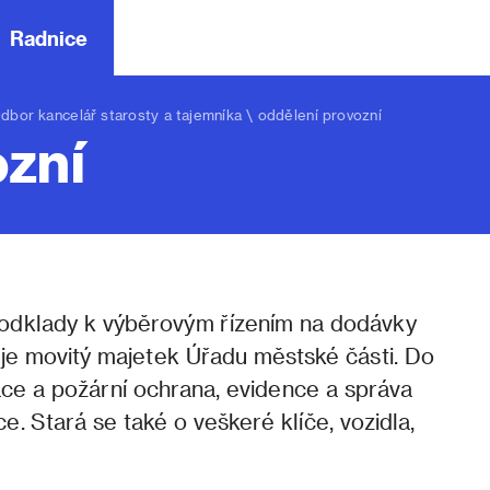
Radnice
dbor kancelář starosty a tajemníka
\ oddělení provozní
ozní
podklady k výběrovým řízením na dodávky
vuje movitý majetek Úřadu městské části. Do
áce a požární ochrana, evidence a správa
. Stará se také o veškeré klíče, vozidla,