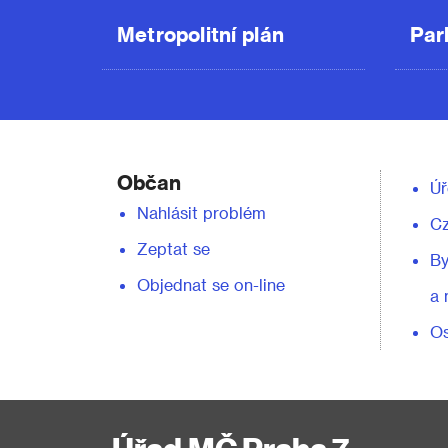
Metropolitní plán
Par
Občan
Úř
Nahlásit problém
C
Zeptat se
By
Objednat se on-line
a 
Os