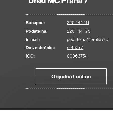
Úřad MČ Praha 7
Recepce:
220 144 111
Podatelna:
220 144 175
E-mail:
podatelna@praha7.cz
Dat. schránka:
r44b2x7
IČO:
00063754
Objednat online