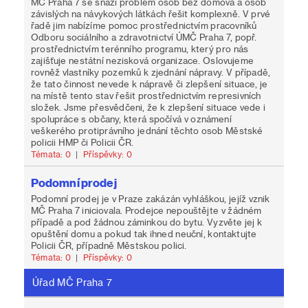
MČ Praha 7 se snaží problém osob bez domova a osob
závislých na návykových látkách řešit komplexně. V prvé
řadě jim nabízíme pomoc prostřednictvím pracovníků
Odboru sociálního a zdravotnictví ÚMČ Praha 7, popř.
prostřednictvím terénního programu, který pro nás
zajišťuje nestátní nezisková organizace. Oslovujeme
rovněž vlastníky pozemků k zjednání nápravy. V případě,
že tato činnost nevede k nápravě či zlepšení situace, je
na místě tento stav řešit prostřednictvím represivních
složek. Jsme přesvědčeni, že k zlepšení situace vede i
spolupráce s občany, která spočívá v oznámení
veškerého protiprávního jednání těchto osob Městské
policii HMP či Policii ČR.
Témata: 0
|
Příspěvky: 0
Podomní prodej
Podomní prodej je v Praze zakázán vyhláškou, jejíž vznik
MČ Praha 7 iniciovala. Prodejce nepouštějte v žádném
případě a pod žádnou záminkou do bytu. Vyzvěte jej k
opuštění domu a pokud tak ihned neuční, kontaktujte
Policii ČR, případně Městskou polici.
Témata: 0
|
Příspěvky: 0
Úřad MČ Praha 7