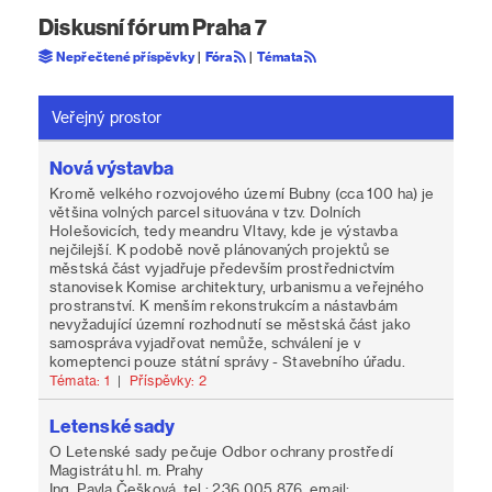
Diskusní fórum Praha 7
Nepřečtené příspěvky
|
Fóra
|
Témata
Veřejný prostor
Nová výstavba
Kromě velkého rozvojového území Bubny (cca 100 ha) je
většina volných parcel situována v tzv. Dolních
Holešovicích, tedy meandru Vltavy, kde je výstavba
nejčilejší. K podobě nově plánovaných projektů se
městská část vyjadřuje především prostřednictvím
stanovisek Komise architektury, urbanismu a veřejného
prostranství. K menším rekonstrukcím a nástavbám
nevyžadující územní rozhodnutí se městská část jako
samospráva vyjadřovat nemůže, schválení je v
komeptenci pouze státní správy - Stavebního úřadu.
Témata: 1
|
Příspěvky: 2
Letenské sady
O Letenské sady pečuje Odbor ochrany prostředí
Magistrátu hl. m. Prahy
Ing. Pavla Češková, tel.: 236 005 876, email: