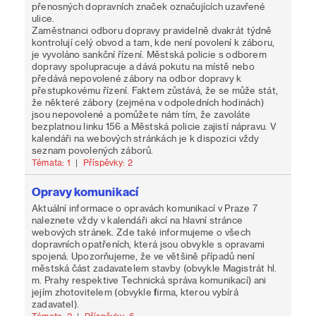
přenosných dopravních značek označujících uzavřené
ulice.
Zaměstnanci odboru dopravy pravidelně dvakrát týdně
kontrolují celý obvod a tam, kde není povolení k záboru,
je vyvoláno sankční řízení. Městská policie s odborem
dopravy spolupracuje a dává pokutu na místě nebo
předává nepovolené zábory na odbor dopravy k
přestupkovému řízení. Faktem zůstává, že se může stát,
že některé zábory (zejména v odpoledních hodinách)
jsou nepovolené a pomůžete nám tím, že zavoláte
bezplatnou linku 156 a Městská policie zajistí nápravu. V
kalendáři na webových stránkách je k dispozici vždy
seznam povolených záborů.
Témata: 1
|
Příspěvky: 2
Opravy komunikací
Aktuální informace o opravách komunikací v Praze 7
naleznete vždy v kalendáři akcí na hlavní stránce
webových stránek. Zde také informujeme o všech
dopravních opatřeních, která jsou obvykle s opravami
spojená. Upozorňujeme, že ve většině případů není
městská část zadavatelem stavby (obvykle Magistrát hl.
m. Prahy respektive Technická správa komunikací) ani
jejím zhotovitelem (obvykle firma, kterou vybírá
zadavatel).