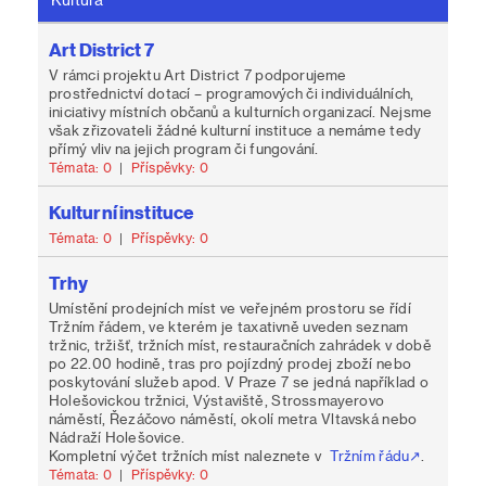
Art District 7
V rámci projektu Art District 7 podporujeme
prostřednictví dotací – programových či individuálních,
iniciativy místních občanů a kulturních organizací. Nejsme
však zřizovateli žádné kulturní instituce a nemáme tedy
přímý vliv na jejich program či fungování.
Témata: 0
|
Příspěvky: 0
Kulturní instituce
Témata: 0
|
Příspěvky: 0
Trhy
Umístění prodejních míst ve veřejném prostoru se řídí
Tržním řádem, ve kterém je taxativně uveden seznam
tržnic, tržišť, tržních míst, restauračních zahrádek v době
po 22.00 hodině, tras pro pojízdný prodej zboží nebo
poskytování služeb apod. V Praze 7 se jedná například o
Holešovickou tržnici, Výstaviště, Strossmayerovo
náměstí, Řezáčovo náměstí, okolí metra Vltavská nebo
Nádraží Holešovice.
Kompletní výčet tržních míst naleznete v
Tržním řádu
.
Témata: 0
|
Příspěvky: 0