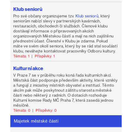
Klub seniorů
Pro své občany organizujeme tzv.
Klub seniorů
, který
seniorům nabízí slevy v partnerských kavárnách,
restauracích, obchodech či službách. Členové klubu
dostávají informace o připravovaných akcích
organizovaných Městskou částí a mají na nich zajištěnu
přednostní účast. Členství v Klubu je zdarma. Pokud
máte ve svém okolí seniora, který by se rád stal součástí
klubu, neváhejte kontaktovat pracovníky Odboru kultury.
Témata: 1
|
Příspěvky: 1
Kulturní akce
V Praze 7 se v průběhu roku koná řada kulturních akcí.
Městská část podporuje především aktivity, které vznikly
a fungují z iniciativy místních obyvatel a institucí. Těmto
akcím pak může poskytnout záštitu starosta městské
části nebo některý z radních. O dotacích rozhoduje
Kulturní komise Rady MČ Praha 7, která zasedá jednou
měsíčně.
Témata: 0
|
Příspěvky: 0
Majetek městské části