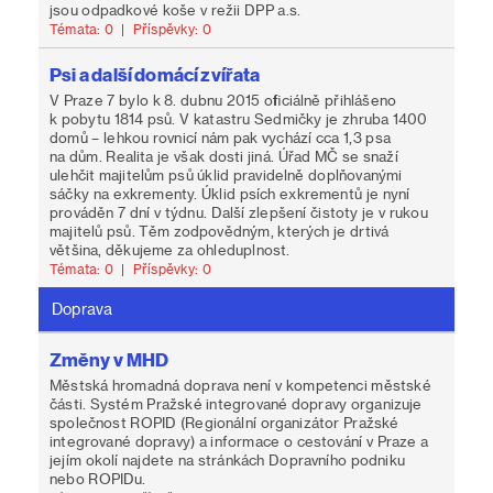
jsou odpadkové koše v režii DPP a.s.
Témata: 0
|
Příspěvky: 0
Psi a další domácí zvířata
V Praze 7 bylo k 8. dubnu 2015 oficiálně přihlášeno
k pobytu 1814 psů. V katastru Sedmičky je zhruba 1400
domů – lehkou rovnicí nám pak vychází cca 1,3 psa
na dům. Realita je však dosti jiná. Úřad MČ se snaží
ulehčit majitelům psů úklid pravidelně doplňovanými
sáčky na exkrementy. Úklid psích exkrementů je nyní
prováděn 7 dní v týdnu. Další zlepšení čistoty je v rukou
majitelů psů. Těm zodpovědným, kterých je drtivá
většina, děkujeme za ohleduplnost.
Témata: 0
|
Příspěvky: 0
Doprava
Změny v MHD
Městská hromadná doprava není v kompetenci městské
části. Systém Pražské integrované dopravy organizuje
společnost ROPID (Regionální organizátor Pražské
integrované dopravy) a informace o cestování v Praze a
jejím okolí najdete na stránkách Dopravního podniku
nebo ROPIDu.