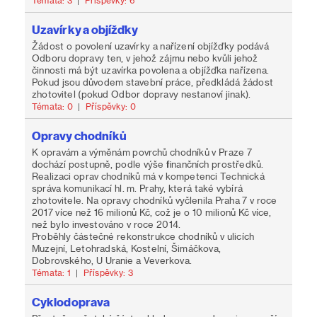
Témata: 3
|
Příspěvky: 6
Uzavírky a objížďky
Žádost o povolení uzavírky a nařízení objížďky podává
Odboru dopravy ten, v jehož zájmu nebo kvůli jehož
činnosti má být uzavírka povolena a objížďka nařízena.
Pokud jsou důvodem stavební práce, předkládá žádost
zhotovitel (pokud Odbor dopravy nestanoví jinak).
Témata: 0
|
Příspěvky: 0
Opravy chodníků
K opravám a výměnám povrchů chodníků v Praze 7
dochází postupně, podle výše finančních prostředků.
Realizaci oprav chodníků má v kompetenci Technická
správa komunikací hl. m. Prahy, která také vybírá
zhotovitele. Na opravy chodníků vyčlenila Praha 7 v roce
2017 více než 16 milionů Kč, což je o 10 milionů Kč více,
než bylo investováno v roce 2014.
Proběhly částečné rekonstrukce chodníků v ulicích
Muzejní, Letohradská, Kostelní, Šimáčkova,
Dobrovského, U Uranie a Veverkova.
Témata: 1
|
Příspěvky: 3
Cyklodoprava