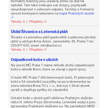
Kontaktní telefony jsou uvedeny přímo na sběrné
nádobě. Tam také směrujte své dotazy, popřípadě
nespokojenost s odvozem odpadu. Termíny a frekvenci
vývozů kontejnerů naleznete na
mapě Pražských služeb
Témata: 0
|
Příspěvky: 0
Úklid Štvanice a Letenská pláň
Štvanici a Letenskou pláň (parkoviště a pískovou plochu)
uklízí a udržuje firma Acton, Janovského 35, Praha 7 tel.:
220 877 420, email: info@acton.cz
Témata: 0
|
Příspěvky: 0
Odpadkové koše v ulicích
Na území MČ Praha 7 máme několik druhů odpadkových
košů a několik firem, které se starají o jejich vývoz.
O koše MČ Praha 7 (84 betonových košů, 51 plastových
košů a 54 zásobníků na pytlíky na psí exkrementy) se
stará městská firma 7U s. r. o., která je 1-2krát denně
vyváží a doplňuje pytlíky do zásobníků.
Ostatní koše v ulicích patří většinou Pražským službám
nebo hl. městu Praze (Stromovka, Letenské sady) a jsou
spravovány Pražskými službami a.s. Na zastávkách MHD