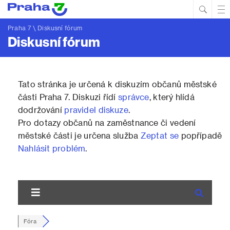
Hled
Prim
Men
Praha 7
\ Diskusní fórum
Diskusní fórum
Tato stránka je určená k diskuzím občanů městské
části Praha 7. Diskuzi řídí
správce
, který hlídá
dodržování
pravidel diskuze
.
Pro dotazy občanů na zaměstnance či vedení
městské části je určena služba
Zeptat se
popřípadě
Nahlásit problém
.
Fóra