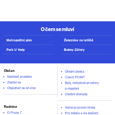
O čem se mluví
Metropolitní plán
Železnice na letiště
Park U Vody
Bubny-Zátory
Občan
Úřední deska
Nahlásit problém
Czech POINT
Zeptat se
Byty, nebytové prostory
Objednat se on-line
a majetek
Osobní doklady
Radnice
Volná pracovní místa
O Praze 7
Pro média a ke stažení