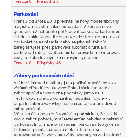
Témata: 0
|
Příspěvky: 0
Parkování
Praha 7 od února 2018 přechází na nový modernizovaný
magistrátní systém placeného stání. V zónách nové
generace už nebudete potřebovat parkovací kartu nebo
lístek za sklo. Zaplatíte si pouze elektronické parkovací
oprávnění na espézetku nebo se jako návštěvník
zaregistrujete přes parkovací automat či virtuální
parkovací hodiny. Kontrolu budou provádět monitorovací
vozy se zabudovaným kamerovým systémem.
Témata: 8
|
Příspěvky: 46
Zábory parkovacích stání
Veškeré žádosti o zábory jsou pečlivě prověřeny a ve
většině případů redukovány. Pokud však žadatelé o
zábor splní všechny nutné podmínky (smlouvu s
Technickou správou komunikací, souhlas Policie – v
případě záboru vozovky), nemá úřad oprávněný důvod
zábor zakázat.
Městská část povolení uvydává s podmínkou, že každý
kdo o zábor požádá, musí rezidentům nabídnout náhradní
parkování. Informace o náhradním parkování (obvykle na
Letenské pláni) a adresa a mobilní telefon na
odpovědného člověka jsou vždy uvedeny na zadní straně