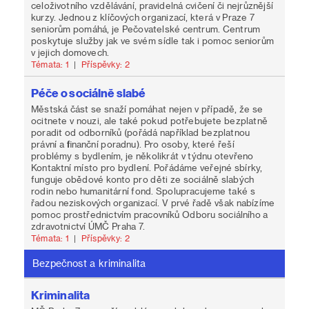
celoživotního vzdělávání, pravidelná cvičení či nejrůznější
kurzy. Jednou z klíčových organizací, která v Praze 7
seniorům pomáhá, je Pečovatelské centrum. Centrum
poskytuje služby jak ve svém sídle tak i pomoc seniorům
v jejich domovech.
Témata: 1
|
Příspěvky: 2
Péče o sociálně slabé
Městská část se snaží pomáhat nejen v případě, že se
ocitnete v nouzi, ale také pokud potřebujete bezplatně
poradit od odborníků (pořádá například bezplatnou
právní a finanční poradnu). Pro osoby, které řeší
problémy s bydlením, je několikrát v týdnu otevřeno
Kontaktní místo pro bydlení. Pořádáme veřejné sbírky,
funguje obědové konto pro děti ze sociálně slabých
rodin nebo humanitární fond. Spolupracujeme také s
řadou neziskových organizací. V prvé řadě však nabízíme
pomoc prostřednictvím pracovníků Odboru sociálního a
zdravotnictví ÚMČ Praha 7.
Témata: 1
|
Příspěvky: 2
Bezpečnost a kriminalita
Kriminalita