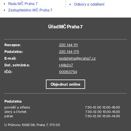
Rada MČ Praha 7
Odbory a oddělení
Zastupitelstvo MČ Praha 7
Úřad MČ Praha 7
Recepce:
220 144 111
Podatelna:
220 144 175
E-mail:
podatelna@praha7.cz
Dat. schránka:
r44b2x7
IČO:
00063754
Objednat online
Podatelna
pondělí a středa
7.30–12.00 13.00–18.00
úterý a čtvrtek
7.30–12.00 13.00–15.00
pátek
7.30–12.00 13.00–14.00
U Průhonu 1338/38, Praha 7, 170 00