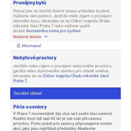
Pronájmy bytů
Pokud jste ve složité životní situaci a hledáte bydlení,
můžeme vám pomoci. Jestliže máte zájem o pronájem
obecního bytu, obracejte se na Odbor majetku Úřadu
městské části Praha 7 nebo můžete využít
služeb
Kontaktního místa pro bydlení.
Nedávné témata
Informace!
Nebytové prostory
Jestliže máte zájem o pronájem nebytového prostoru,
garáže nebo startovacího ateliéru pro mladé umělce,
obracejte se na
Odbor majetku Úřadu městské části
Praha 7.
Sociální oblast
Péče o seniory
V Praze 7 momentálně žije více než sedm tisíc seniorů.
Kvalitní život lidí nad 65 let je tak naší přirozenou
prioritou. Proto právě pro seniory připravujeme mnoho
akcí, jako jsou například přednášky Akademie