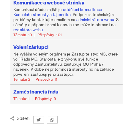
Komunikace a webové stránky
Komunikaci úřadu zajišťuje
oddělení komunikace
Kanceláře starosty a tajemníka
. Podporu s technickými
problémy kontaktujte emailem na
administrátora webu.
S
náměty a připomínkami k obsahu se můžete obracet na
redaktora webu.
Témata: 19
|
Příspěvky: 101
Volení zástupci
Nejvyšším voleným orgánem je Zastupitelstvo MČ, které
volí Radu MČ. Starosta je z výkonu své funkce
odpovědný Zastupitelstvu, zastupuje MČ Praha 7
navenek. V době nepřítomnosti starosty ho na základě
pověření zastupují jeho zástupci.
Témata: 2
|
Příspěvky: 11
Zaměstnanci úřadu
Témata: 1
|
Příspěvky: 9
Sdílet: