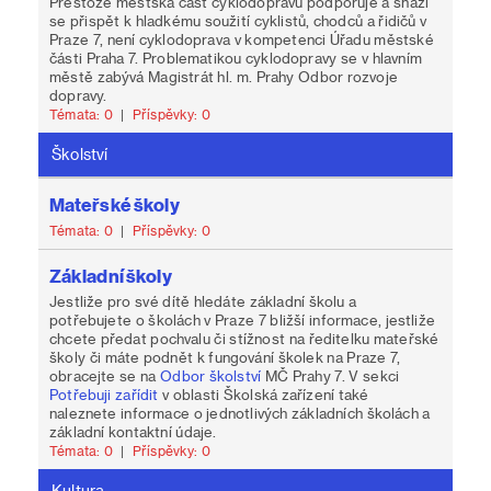
Přestože městská část cyklodopravu podporuje a snaží
se přispět k hladkému soužití cyklistů, chodců a řidičů v
Praze 7, není cyklodoprava v kompetenci Úřadu městské
části Praha 7. Problematikou cyklodopravy se v hlavním
městě zabývá Magistrát hl. m. Prahy Odbor rozvoje
dopravy.
Témata: 0
|
Příspěvky: 0
Školství
Mateřské školy
Témata: 0
|
Příspěvky: 0
Základní školy
Jestliže pro své dítě hledáte základní školu a
potřebujete o školách v Praze 7 bližší informace, jestliže
chcete předat pochvalu či stížnost na ředitelku mateřské
školy či máte podnět k fungování školek na Praze 7,
obracejte se na
Odbor školství
MČ Prahy 7. V sekci
Potřebuji zařídit
v oblasti Školská zařízení také
naleznete informace o jednotlivých základních školách a
základní kontaktní údaje.
Témata: 0
|
Příspěvky: 0
Kultura