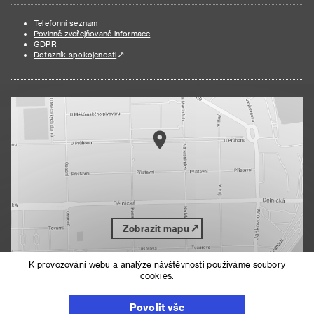
Telefonní seznam
Povinně zveřejňované informace
GDPR
Dotazník spokojenosti
Zobrazit mapu
K provozování webu a analýze návštěvnosti používáme soubory
cookies.
Nahoru
Mapa serveru
Povolit vše
Prohlášení o přístupnosti