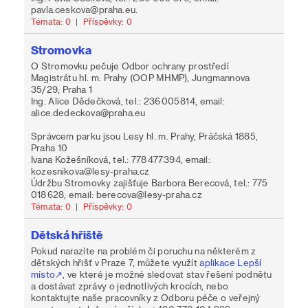
pavla.ceskova@praha.eu.
Témata: 0
|
Příspěvky: 0
Stromovka
O Stromovku pečuje Odbor ochrany prostředí
Magistrátu hl. m. Prahy (OOP MHMP), Jungmannova
35/29, Praha 1
Ing. Alice Dědečková, tel.: 236 005 814, email:
alice.dedeckova@praha.eu
Správcem parku jsou Lesy hl. m. Prahy, Práčská 1885,
Praha 10
Ivana Kožešníková, tel.: 778 477 394, email:
kozesnikova@lesy-praha.cz
Údržbu Stromovky zajišťuje Barbora Berecová, tel.: 775
018 628, email: berecova@lesy-praha.cz
Témata: 0
|
Příspěvky: 0
Dětská hřiště
Pokud narazíte na problém či poruchu na některém z
dětských hřišť v Praze 7, můžete využít
aplikace Lepší
místo
, ve které je možné sledovat stav řešení podnětu
a dostávat zprávy o jednotlivých krocích, nebo
kontaktujte naše pracovníky z Odboru péče o veřejný