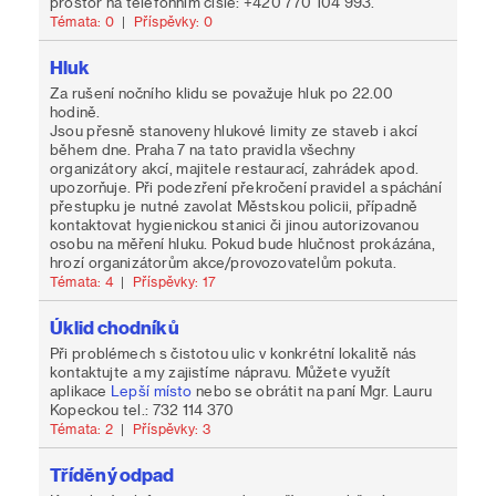
prostor na telefonním čísle: +420 770 104 993.
Témata: 0
|
Příspěvky: 0
Hluk
Za rušení nočního klidu se považuje hluk po 22.00
hodině.
Jsou přesně stanoveny hlukové limity ze staveb i akcí
během dne. Praha 7 na tato pravidla všechny
organizátory akcí, majitele restaurací, zahrádek apod.
upozorňuje. Při podezření překročení pravidel a spáchání
přestupku je nutné zavolat Městskou policii, případně
kontaktovat hygienickou stanici či jinou autorizovanou
osobu na měření hluku. Pokud bude hlučnost prokázána,
hrozí organizátorům akce/provozovatelům pokuta.
Témata: 4
|
Příspěvky: 17
Úklid chodníků
Při problémech s čistotou ulic v konkrétní lokalitě nás
kontaktujte a my zajistíme nápravu. Můžete využít
aplikace
Lepší místo
nebo se obrátit na paní Mgr. Lauru
Kopeckou tel.: 732 114 370
Témata: 2
|
Příspěvky: 3
Tříděný odpad