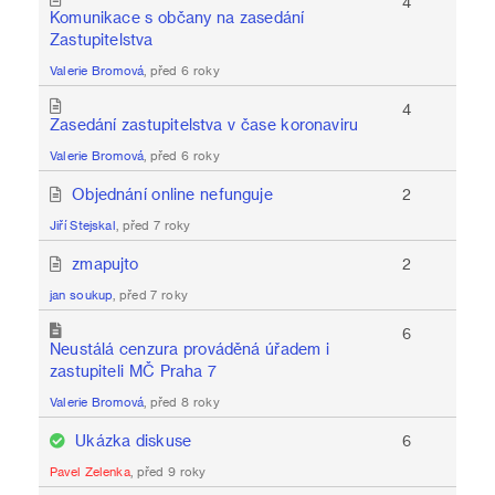
4
Komunikace s občany na zasedání
Zastupitelstva
Valerie Bromová
, před 6 roky
4
Zasedání zastupitelstva v čase koronaviru
Valerie Bromová
, před 6 roky
Objednání online nefunguje
2
Jiří Stejskal
, před 7 roky
zmapujto
2
jan soukup
, před 7 roky
6
Neustálá cenzura prováděná úřadem i
zastupiteli MČ Praha 7
Valerie Bromová
, před 8 roky
Ukázka diskuse
6
Pavel Zelenka
, před 9 roky