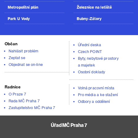
Metropolitní plán
Železnice na letiště
Park U Vody
Bubny-Zátory
Občan
Úřední deska
Nahlásit problém
Czech POINT
Zeptat se
Byty, nebytové prostory
Objednat se on-line
a majetek
Osobní doklady
Radnice
Volná pracovní místa
O Praze 7
Pro média a ke stažení
Rada MČ Praha 7
Odbory a oddělení
Zastupitelstvo MČ Praha 7
Úřad MČ Praha 7