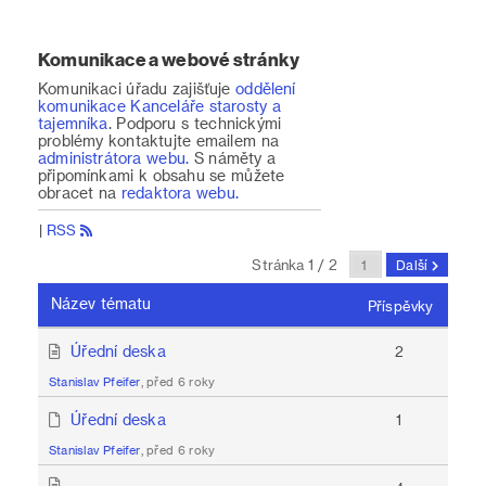
Komunikace a webové stránky
Komunikaci úřadu zajišťuje
oddělení
komunikace Kanceláře starosty a
tajemníka
. Podporu s technickými
problémy kontaktujte emailem na
administrátora webu.
S náměty a
připomínkami k obsahu se můžete
obracet na
redaktora webu.
|
RSS
Stránka 1 / 2
Další
Název tématu
Příspěvky
Úřední deska
2
Stanislav Pfeifer
, před 6 roky
Úřední deska
1
Stanislav Pfeifer
, před 6 roky