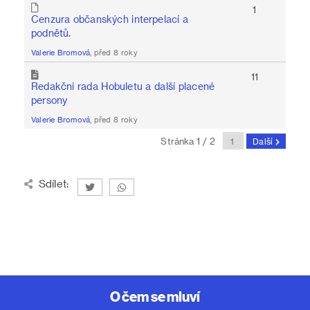
1
Cenzura občanských interpelací a
podnětů.
Valerie Bromová
, před 8 roky
11
Redakční rada Hobuletu a další placené
persony
Valerie Bromová
, před 8 roky
Stránka 1 / 2
Další
Sdílet:
O čem se mluví