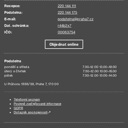
Recepce:
220 144 111
Podatelna:
220 144 175
E-mail:
podatelna@praha7.cz
Dat. schránka:
r44b2x7
IČO:
00063754
Objednat online
Podatelna
pondělí a středa
7.30–12.00 13.00–18.00
úterý a čtvrtek
7.30–12.00 13.00–15.00
pátek
7.30–12.00 13.00–14.00
U Průhonu 1338/38, Praha 7, 170 00
Telefonní seznam
Povinně zveřejňované informace
GDPR
Dotazník spokojenosti