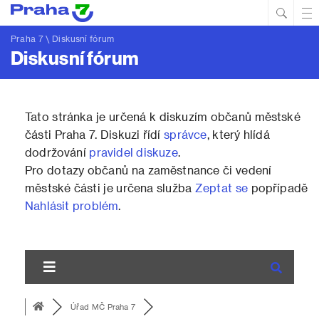
Hled
Prim
Men
Praha 7
\ Diskusní fórum
Diskusní fórum
Tato stránka je určená k diskuzím občanů městské
části Praha 7. Diskuzi řídí
správce
, který hlídá
dodržování
pravidel diskuze
.
Pro dotazy občanů na zaměstnance či vedení
městské části je určena služba
Zeptat se
popřípadě
Nahlásit problém
.
Úřad MČ Praha 7