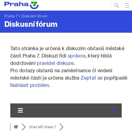
Hled
Prim
Men
Praha 7
\ Diskusní fórum
Diskusní fórum
Tato stránka je určená k diskuzím občanů městské
části Praha 7. Diskuzi řídí
správce
, který hlídá
dodržování
pravidel diskuze
.
Pro dotazy občanů na zaměstnance či vedení
městské části je určena služba
Zeptat se
popřípadě
Nahlásit problém
.
Úřad MČ Praha 7