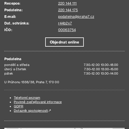
Recepce:
220 144 111
Podatelna:
220 144 175
E-mail:
podatelna@praha7.cz
Dat. schránka:
r44b2x7
IČO:
00063754
Objednat online
Podatelna
pondělí a středa
7.30–12.00 13.00–18.00
úterý a čtvrtek
7.30–12.00 13.00–15.00
pátek
7.30–12.00 13.00–14.00
U Průhonu 1338/38, Praha 7, 170 00
Telefonní seznam
Povinně zveřejňované informace
GDPR
Dotazník spokojenosti