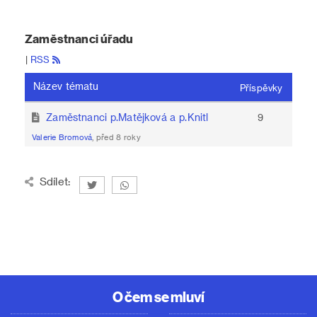
Zaměstnanci úřadu
|
RSS
Název tématu
Příspěvky
Zaměstnanci p.Matějková a p.Knitl
9
Valerie Bromová
, před 8 roky
Sdílet:
O čem se mluví