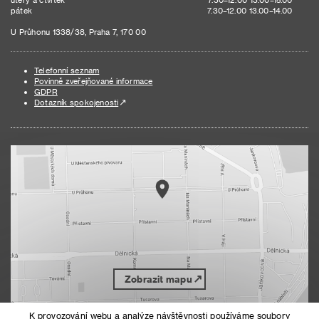
pátek
7.30–12.00 13.00–14.00
U Průhonu 1338/38, Praha 7, 170 00
Telefonní seznam
Povinně zveřejňované informace
GDPR
Dotazník spokojenosti
Zobrazit mapu
K provozování webu a analýze návštěvnosti používáme soubory