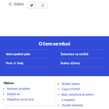
Sdílet:
O čem se mluví
Metropolitní plán
Železnice na letiště
Park U Vody
Bubny-Zátory
Občan
Úřední deska
Nahlásit problém
Czech POINT
Zeptat se
Byty, nebytové prostory
Objednat se on-line
a majetek
Osobní doklady