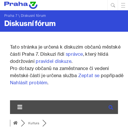
Hled
Prim
Men
Praha 7
\ Diskusní fórum
Diskusní fórum
Tato stránka je určená k diskuzím občanů městské
části Praha 7. Diskuzi řídí
správce
, který hlídá
dodržování
pravidel diskuze
.
Pro dotazy občanů na zaměstnance či vedení
městské části je určena služba
Zeptat se
popřípadě
Nahlásit problém
.
Kultura