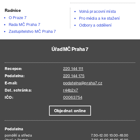
Radnice
Volná pracovní místa
O Praze 7
Pro média a ke stažení
Rada MČ Praha 7
Odbory a oddělení
Zastupitelstvo MČ Praha 7
Úřad MČ Praha 7
Recepce:
220 144 111
Podatelna:
220 144 175
E-mail:
podatelna@praha7.cz
Dat. schránka:
r44b2x7
IČO:
00063754
Objednat online
Podatelna
pondělí a středa
7.30–12.00 13.00–18.00
úterý a čtvrtek
7.30–12.00 13.00–15.00