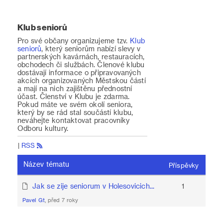
Klub seniorů
Pro své občany organizujeme tzv.
Klub
seniorů
, který seniorům nabízí slevy v
partnerských kavárnách, restauracích,
obchodech či službách. Členové klubu
dostávají informace o připravovaných
akcích organizovaných Městskou částí
a mají na nich zajištěnu přednostní
účast. Členství v Klubu je zdarma.
Pokud máte ve svém okolí seniora,
který by se rád stal součástí klubu,
neváhejte kontaktovat pracovníky
Odboru kultury.
|
RSS
Název tématu
Příspěvky
Jak se zije seniorum v Holesovicich...
1
Pavel Gt
, před 7 roky