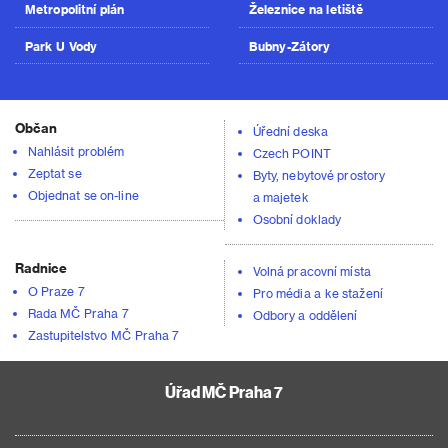
Metropolitní plán
Železnice na letiště
Park U Vody
Bubny-Zátory
Občan
Úřední deska
Nahlásit problém
Czech POINT
Zeptat se
Byty, nebytové prostory
Objednat se on-line
a majetek
Osobní doklady
Radnice
Volná pracovní místa
O Praze 7
Pro média a ke stažení
Rada MČ Praha 7
Odbory a oddělení
Zastupitelstvo MČ Praha 7
Úřad MČ Praha 7