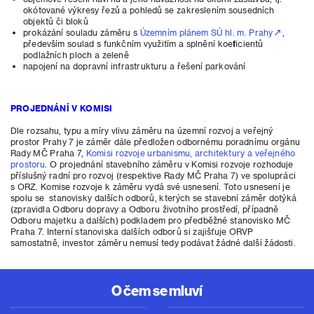
okótované výkresy řezů a pohledů se zakreslením sousedních
objektů či bloků
prokázání souladu záměru s
Územním plánem SÚ hl. m. Prahy
,
především soulad s funkčním využitím a splnění koeficientů
podlažních ploch a zeleně
napojení na dopravní infrastrukturu a řešení parkování
PROJEDNÁNÍ V KOMISI
Dle rozsahu, typu a míry vlivu záměru na územní rozvoj a veřejný
prostor Prahy 7 je záměr dále předložen odbornému poradnímu orgánu
Rady MČ Praha 7,
Komisi rozvoje urbanismu, architektury a veřejného
prostoru
. O projednání stavebního záměru v Komisi rozvoje rozhoduje
příslušný radní pro rozvoj (respektive Rady MČ Praha 7) ve spolupráci
s ORZ. Komise rozvoje k záměru vydá své usnesení. Toto usnesení je
spolu se stanovisky dalších odborů, kterých se stavební záměr dotýká
(zpravidla Odboru dopravy a Odboru životního prostředí, případně
Odboru majetku a dalších) podkladem pro předběžné stanovisko MČ
Praha 7. Interní stanoviska dalších odborů si zajišťuje ORVP
samostatně, investor záměru nemusí tedy podávat žádné další žádosti.
O čem se mluví