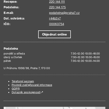
Recepce:
220 144 111
Podatelna:
220 144 175
E-mail:
podatelna@praha7.cz
Dat. schránka:
r44b2x7
IČO:
00063754
Objednat online
Podatelna
pondělí a středa
7.30–12.00 13.00–18.00
úterý a čtvrtek
7.30–12.00 13.00–15.00
pátek
7.30–12.00 13.00–14.00
U Průhonu 1338/38, Praha 7, 170 00
Telefonní seznam
Povinně zveřejňované informace
GDPR
Dotazník spokojenosti