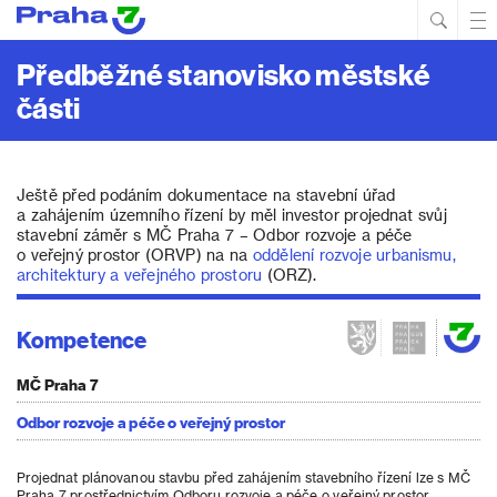
Hled
Prim
Men
Předběžné stanovisko městské
části
Ještě před podáním dokumentace na stavební úřad
a zahájením územního řízení by měl investor projednat svůj
stavební záměr s MČ Praha 7 – Odbor rozvoje a péče
o veřejný prostor (ORVP) na na
oddělení rozvoje urbanismu,
architektury a veřejného prostoru
(ORZ).
Kompetence
MČ Praha 7
Odbor rozvoje a péče o veřejný prostor
Projednat plánovanou stavbu před zahájením stavebního řízení lze s MČ
Praha 7 prostřednictvím Odboru rozvoje a péče o veřejný prostor.