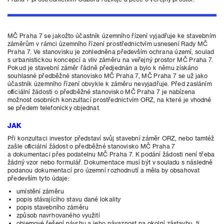
MČ Praha 7 se jakožto účastník územního řízení vyjadřuje ke stavebním
záměrům v rámci územního řízení prostřednictvím usnesení Rady MČ
Praha 7. Ve stanovisku je zohledněna především ochrana území, soulad
s urbanistickou koncepcí a vliv záměru na veřejný prostor MČ Praha 7.
Pokud je stavební záměr řádně předjednán a bylo k němu získáno
souhlasné předběžné stanovisko MČ Praha 7, MČ Praha 7 se už jako
účastník územního řízení obvykle k záměru nevyjadřuje. Před zasláním
oficiální žádosti o předběžné stanovisko MČ Praha 7 je nabízena
možnost osobních konzultací prostřednictvím ORZ, na které je vhodné
se předem telefonicky objednat.
JAK
Při konzultaci investor představí svůj stavební záměr ORZ, nebo tamtéž
zašle oficiální žádost o předběžné stanovisko MČ Praha 7
a dokumentaci přes podatelnu MČ Praha 7. K podání žádosti není třeba
žádný vzor nebo formulář. Dokumentace musí být v souladu s následně
podanou dokumentací pro územní rozhodnutí a měla by obsahovat
především tyto údaje:
umístění záměru
popis stávajícího stavu dané lokality
popis stavebního záměru
způsob navrhovaného využití
objemové řešení návrhu a jeho návaznost na okolní zástavbu, tj.