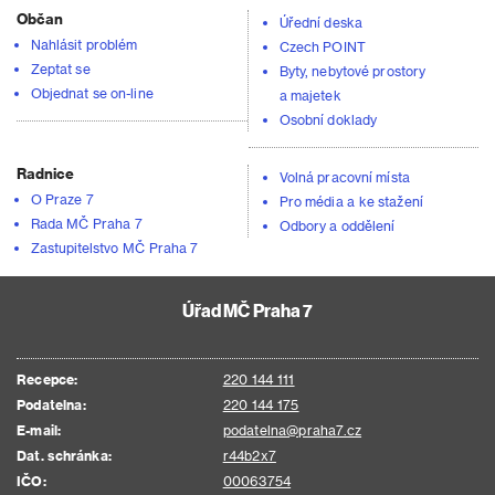
Občan
Úřední deska
Nahlásit problém
Czech POINT
Zeptat se
Byty, nebytové prostory
Objednat se on-line
a majetek
Osobní doklady
Radnice
Volná pracovní místa
O Praze 7
Pro média a ke stažení
Rada MČ Praha 7
Odbory a oddělení
Zastupitelstvo MČ Praha 7
Úřad MČ Praha 7
Recepce:
220 144 111
Podatelna:
220 144 175
E-mail:
podatelna@praha7.cz
Dat. schránka:
r44b2x7
IČO:
00063754