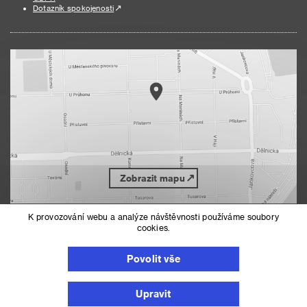
Dotazník spokojenosti
Zobrazit mapu
K provozování webu a analýze návštěvnosti používáme soubory
cookies.
Nahoru
Mapa serveru
Prohlášení o přístupnosti
Povolit vše
Nastavení cookies
Upravit
© 2026 Městská část Praha 7