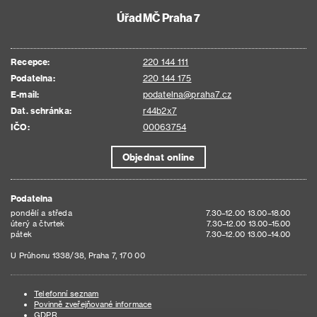
Úřad MČ Praha 7
Recepce:
220 144 111
Podatelna:
220 144 175
E-mail:
podatelna@praha7.cz
Dat. schránka:
r44b2x7
IČO:
00063754
Objednat online
Podatelna
pondělí a středa
7.30–12.00 13.00–18.00
úterý a čtvrtek
7.30–12.00 13.00–15.00
pátek
7.30–12.00 13.00–14.00
U Průhonu 1338/38, Praha 7, 170 00
Telefonní seznam
Povinně zveřejňované informace
GDPR