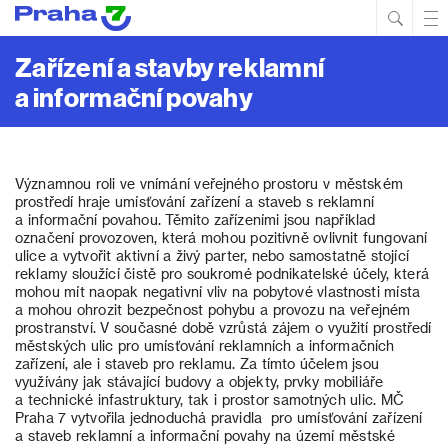
Hled
Prim
Men
Zařízení a stavby reklamní
a informační povahy
Významnou roli ve vnímání veřejného prostoru v městském
prostředí hraje umísťování zařízení a staveb s reklamní
a informační povahou. Těmito zařízeními jsou například
označení provozoven, která mohou pozitivně ovlivnit fungovaní
ulice a vytvořit aktivní a živý parter, nebo samostatně stojící
reklamy sloužící čistě pro soukromé podnikatelské účely, která
mohou mít naopak negativní vliv na pobytové vlastnosti místa
a mohou ohrozit bezpečnost pohybu a provozu na veřejném
prostranství. V současné době vzrůstá zájem o využití prostředí
městských ulic pro umísťování reklamních a informačních
zařízení, ale i staveb pro reklamu. Za tímto účelem jsou
využívány jak stávající budovy a objekty, prvky mobiliáře
a technické infastruktury, tak i prostor samotných ulic. MČ
Praha 7 vytvořila jednoduchá pravidla pro umísťování zařízení
a staveb reklamní a informační povahy na území městské