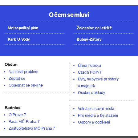
O čem se mluví
Metropolitní plán
Železnice na letiště
Park U Vody
Bubny-Zátory
Občan
Úřední deska
Nahlásit problém
Czech POINT
Zeptat se
Byty, nebytové prostory
Objednat se on-line
a majetek
Osobní doklady
Radnice
Volná pracovní místa
O Praze 7
Pro média a ke stažení
Rada MČ Praha 7
Odbory a oddělení
Zastupitelstvo MČ Praha 7