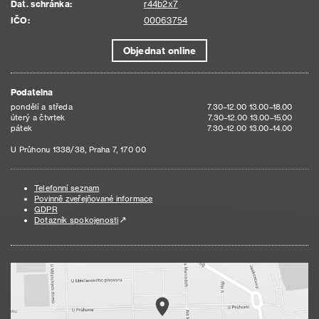
Dat. schránka:
r44b2x7
IČO:
00063754
Objednat online
Podatelna
pondělí a středa
7.30–12.00 13.00–18.00
úterý a čtvrtek
7.30–12.00 13.00–15.00
pátek
7.30–12.00 13.00–14.00
U Průhonu 1338/38, Praha 7, 170 00
Telefonní seznam
Povinně zveřejňované informace
GDPR
Dotazník spokojenosti