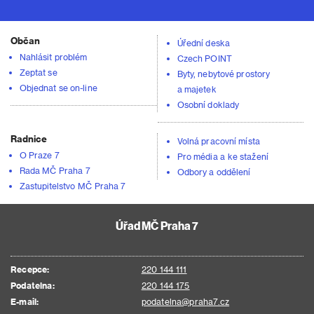
Občan
Úřední deska
Nahlásit problém
Czech POINT
Zeptat se
Byty, nebytové prostory
Objednat se on-line
a majetek
Osobní doklady
Radnice
Volná pracovní místa
O Praze 7
Pro média a ke stažení
Rada MČ Praha 7
Odbory a oddělení
Zastupitelstvo MČ Praha 7
Úřad MČ Praha 7
Recepce:
220 144 111
Podatelna:
220 144 175
E-mail:
podatelna@praha7.cz