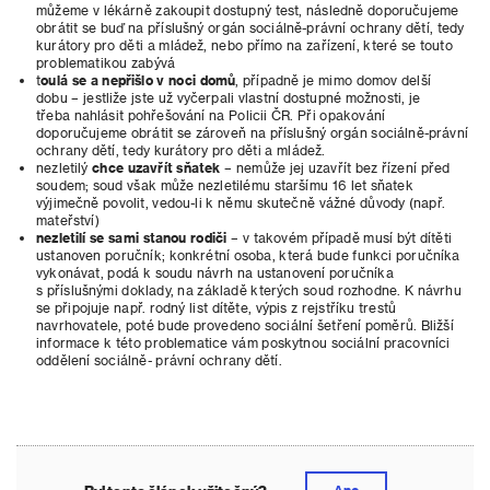
můžeme v lékárně zakoupit dostupný test, následně doporučujeme
obrátit se buď na příslušný orgán sociálně-právní ochrany dětí, tedy
kurátory pro děti a mládež, nebo přímo na zařízení, které se touto
problematikou zabývá
t
oulá se a nepřišlo v noci domů
, případně je mimo domov delší
dobu – jestliže jste už vyčerpali vlastní dostupné možnosti, je
třeba nahlásit pohřešování na Policii ČR. Při opakování
doporučujeme obrátit se zároveň na příslušný orgán sociálně-právní
ochrany dětí, tedy kurátory pro děti a mládež.
nezletilý
chce uzavřít sňatek
– nemůže jej uzavřít bez řízení před
soudem; soud však může nezletilému staršímu 16 let sňatek
výjimečně povolit, vedou-li k němu skutečně vážné důvody (např.
mateřství)
nezletilí se sami stanou rodiči
– v takovém případě musí být dítěti
ustanoven poručník; konkrétní osoba, která bude funkci poručníka
vykonávat, podá k soudu návrh na ustanovení poručníka
s příslušnými doklady, na základě kterých soud rozhodne. K návrhu
se připojuje např. rodný list dítěte, výpis z rejstříku trestů
navrhovatele, poté bude provedeno sociální šetření poměrů. Bližší
informace k této problematice vám poskytnou sociální pracovníci
oddělení sociálně- právní ochrany dětí.
Ano