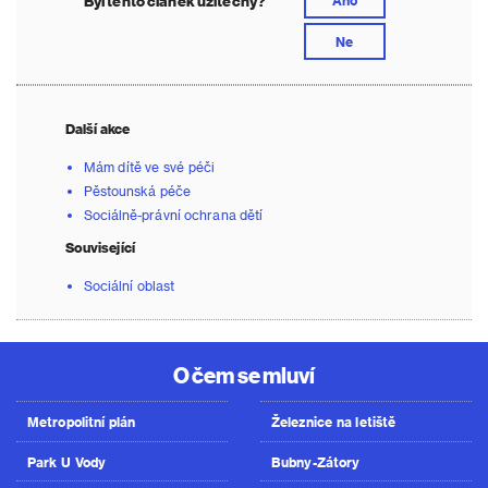
Byl tento článek užitečný?
Ne
Další akce
Mám dítě ve své péči
Pěstounská péče
Sociálně-právní ochrana dětí
Související
Sociální oblast
O čem se mluví
Metropolitní plán
Železnice na letiště
Park U Vody
Bubny-Zátory