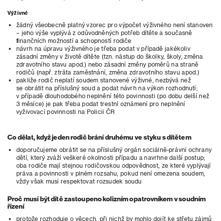
Výživné
žádný všeobecně platný vzorec pro výpočet výživného není stanoven
– jeho výše vyplývá z odůvodněných potřeb dítěte a současně
finančních možností a schopností rodiče
návrh na úpravu výživného je třeba podat v případě jakékoliv
zásadní změny v životě dítěte (tzn. nástup do školky, školy, změna
zdravotního stavu apod.) nebo zásadní změny poměrů na straně
rodičů (např. ztráta zaměstnání, změna zdravotního stavu apod.)
pakliže rodič neplatí soudem stanovené výživné, nezbývá než
se obrátit na příslušný soud a podat návrh na výkon rozhodnutí;
v případě dlouhodobého neplnění této povinnosti (po dobu delší než
3 měsíce) je pak třeba podat trestní oznámení pro neplnění
vyživovací povinnosti na Policii ČR
Co dělat, když jeden rodič brání druhému ve styku s dítětem
doporučujeme obrátit se na příslušný orgán sociálně-právní ochrany
dětí, který zváží veškeré okolnosti případu a navrhne další postup;
oba rodiče mají stejnou rodičovskou odpovědnost, ze které vyplývají
práva a povinnosti v plném rozsahu, pokud není omezena soudem,
vždy však musí respektovat rozsudek soudu
Proč musí být dítě zastoupeno kolizním opatrovníkem v soudním
řízení
protože rozhoduje o věcech, při nichž by mohlo dojít ke střetu zájmů