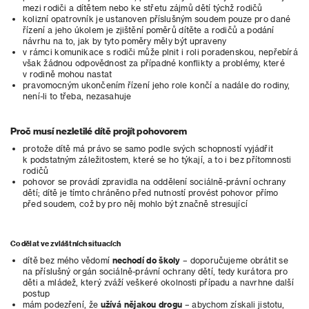
mezi rodiči a dítětem nebo ke střetu zájmů dětí týchž rodičů
kolizní opatrovník je ustanoven příslušným soudem pouze pro dané
řízení a jeho úkolem je zjištění poměrů dítěte a rodičů a podání
návrhu na to, jak by tyto poměry měly být upraveny
v rámci komunikace s rodiči může plnit i roli poradenskou, nepřebírá
však žádnou odpovědnost za případné konflikty a problémy, které
v rodině mohou nastat
pravomocným ukončením řízení jeho role končí a nadále do rodiny,
není-li to třeba, nezasahuje
Proč musí nezletilé dítě projít pohovorem
protože dítě má právo se samo podle svých schopností vyjádřit
k podstatným záležitostem, které se ho týkají, a to i bez přítomnosti
rodičů
pohovor se provádí zpravidla na oddělení sociálně-právní ochrany
dětí; dítě je tímto chráněno před nutností provést pohovor přímo
před soudem, což by pro něj mohlo být značně stresující
Co dělat ve zvláštních situacích
dítě bez mého vědomí
nechodí do školy
– doporučujeme obrátit se
na příslušný orgán sociálně-právní ochrany dětí, tedy kurátora pro
děti a mládež, který zváží veškeré okolnosti případu a navrhne další
postup
mám podezření, že
užívá nějakou drogu
– abychom získali jistotu,