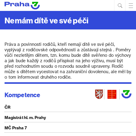
Hled
Prim
Men
Nemám dítě ve své péči
Práva a povinnosti rodičů, kteří nemají dítě ve své péči,
vyplývají z rodičovské odpovědnosti a zůstávají stejná . Poměry
vůči nezletilým dětem, tzn. komu bude dítě svěřeno do výchovy
a jak bude každý z rodičů přispívat na jeho výživu, musí být
před rozhodnutím soudu o rozvodu soudně upraveny. Rodič
může s dítětem vycestovat na zahraniční dovolenou, ale měl by
o tom informovat druhého rodiče.
Kompetence
ČR
Magistrát hl. m. Prahy
MČ Praha 7