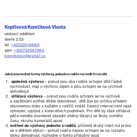
Kopřivová Koníčková Vlasta
vedoucí oddělení
dveře 2.03
tel.
+420220144186
gsm.
+420732667080
konickovav@praha7.cz
Jaké jsou možné formy výchovy, pokud se rodiče rozvedli či rozešli
společná výchova
– pokud jsou oba rodiče schopni dítě řádně
vychovávat, mají o výchovu zájem a jsou schopni se na výchově
dohodnout
střídavá výchova
– pokud jsou rodiče schopni se na výchově
a zajišťování potřeb dítěte dohodnout, dítě žije po určitou předem
stanovenou dobu s každým z rodičů zvlášť; časový interval není nijak
vymezen, vyplývá z konkrétních podmínek. Pro dítě by však střídavá
péče neměla znamenat zásadní změny týkající se školy, volného
času, okruhu kamarádů apod.
svěření do výchovy jednoho z rodičů
, přičemž druhý rodič má právo
se s dítětem stýkat – pokud rodiče nejsou schopni se na rozsahu
styku dohodnout, rozhodne o tomto příslušný soud