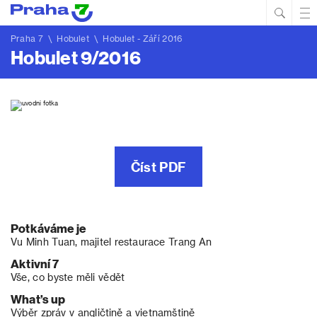
Hled
Prim
Men
Praha 7
\
Hobulet
\
Hobulet - Září 2016
Hobulet 9/2016
Číst PDF
Potkáváme je
Vu Minh Tuan, majitel restaurace Trang An
Aktivní 7
Vše, co byste měli vědět
What’s up
Výběr zpráv v angličtině a vietnamštině