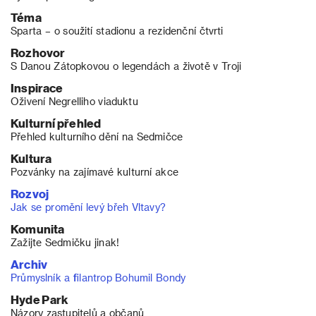
Téma
Sparta – o soužití stadionu a rezidenční čtvrti
Rozhovor
S Danou Zátopkovou o legendách a životě v Troji
Inspirace
Oživení Negrelliho viaduktu
Kulturní přehled
Přehled kulturního dění na Sedmičce
Kultura
Pozvánky na zajímavé kulturní akce
Rozvoj
Jak se promění levý břeh Vltavy?
Komunita
Zažijte Sedmičku jinak!
Archiv
Průmyslník a filantrop Bohumil Bondy
Hyde Park
Názory zastupitelů a občanů