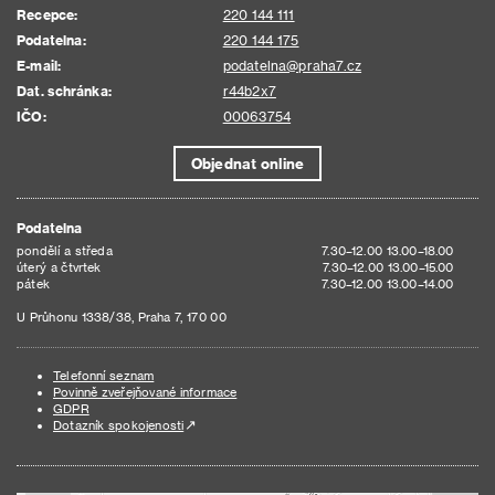
Recepce:
220 144 111
Podatelna:
220 144 175
E-mail:
podatelna@praha7.cz
Dat. schránka:
r44b2x7
IČO:
00063754
Objednat online
Podatelna
pondělí a středa
7.30–12.00 13.00–18.00
úterý a čtvrtek
7.30–12.00 13.00–15.00
pátek
7.30–12.00 13.00–14.00
U Průhonu 1338/38, Praha 7, 170 00
Telefonní seznam
Povinně zveřejňované informace
GDPR
Dotazník spokojenosti