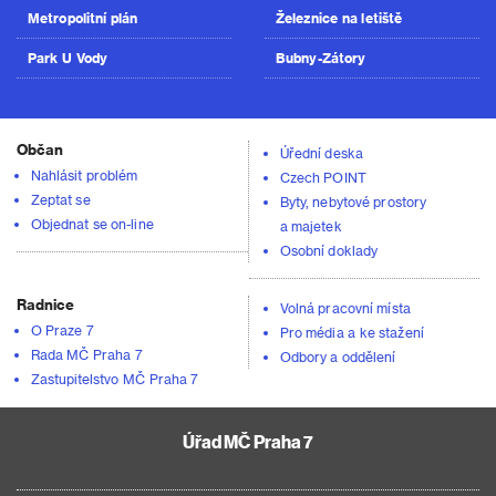
Metropolitní plán
Železnice na letiště
Park U Vody
Bubny-Zátory
Občan
Úřední deska
Nahlásit problém
Czech POINT
Zeptat se
Byty, nebytové prostory
Objednat se on-line
a majetek
Osobní doklady
Radnice
Volná pracovní místa
O Praze 7
Pro média a ke stažení
Rada MČ Praha 7
Odbory a oddělení
Zastupitelstvo MČ Praha 7
Úřad MČ Praha 7