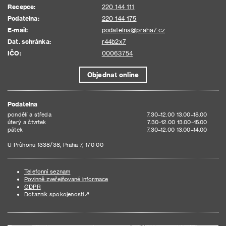
Recepce:
220 144 111
Podatelna:
220 144 175
E-mail:
podatelna@praha7.cz
Dat. schránka:
r44b2x7
IČO:
00063754
Objednat online
Podatelna
pondělí a středa
7.30–12.00 13.00–18.00
úterý a čtvrtek
7.30–12.00 13.00–15.00
pátek
7.30–12.00 13.00–14.00
U Průhonu 1338/38, Praha 7, 170 00
Telefonní seznam
Povinně zveřejňované informace
GDPR
Dotazník spokojenosti