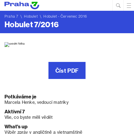
Hled
Prim
Men
Praha 7
\
Hobulet
\
Hobulet - Červenec 2016
Hobulet 7/2016
Číst PDF
Potkáváme je
Marcela Henke, vedoucí matriky
Aktivní 7
Vše, co byste měli vědět
What’s up
Výběr zpráv v angličtině a vietnamštině