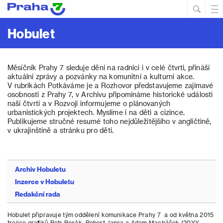
Hled
Prim
Men
Hobulet
Měsíčník Prahy 7 sleduje dění na radnici i v celé čtvrti, přináší
aktuální zprávy a pozvánky na komunitní a kulturní akce.
V rubrikách Potkáváme je a Rozhovor představujeme zajímavé
osobnosti z Prahy 7, v Archivu připomínáme historické události
naší čtvrti a v Rozvoji informujeme o plánovaných
urbanistických projektech. Myslíme i na děti a cizince.
Publikujeme stručné resumé toho nejdůležitějšího v angličtině,
v ukrajinštině a stránku pro děti.
Archiv Hobuletu
Inzerce v Hobuletu
Redakční rada
Hobulet připravuje tým oddělení komunikace Prahy 7 a od května 2015
trojice grafiků Petr Bosák, Robert Jansa a Adam Macháček (20YY