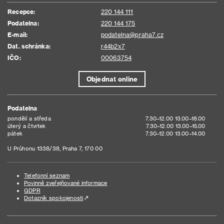
Recepce:
220 144 111
Podatelna:
220 144 175
E-mail:
podatelna@praha7.cz
Dat. schránka:
r44b2x7
IČO:
00063754
Objednat online
Podatelna
pondělí a středa
7.30–12.00 13.00–18.00
úterý a čtvrtek
7.30–12.00 13.00–15.00
pátek
7.30–12.00 13.00–14.00
U Průhonu 1338/38, Praha 7, 170 00
Telefonní seznam
Povinně zveřejňované informace
GDPR
Dotazník spokojenosti