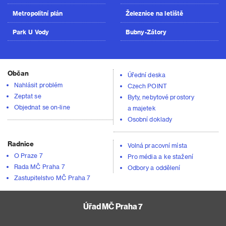
Metropolitní plán
Železnice na letiště
Park U Vody
Bubny-Zátory
Občan
Úřední deska
Nahlásit problém
Czech POINT
Zeptat se
Byty, nebytové prostory
Objednat se on-line
a majetek
Osobní doklady
Radnice
Volná pracovní místa
O Praze 7
Pro média a ke stažení
Rada MČ Praha 7
Odbory a oddělení
Zastupitelstvo MČ Praha 7
Úřad MČ Praha 7