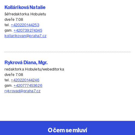
Kolláriková Natalie
šéfredaktorka Hobuletu
dveře 7.08
tel.
+420220144253
gsm.
+420739274345
kollarikovan@praha7.cz
Rykrová Diana, Mgr.
redaktorka Hobuletu/webeditorka
dveře 7.08
tel.
+420220144246
gsm.
+420777453626
rykrovad@praha7.cz
O čem se mluví