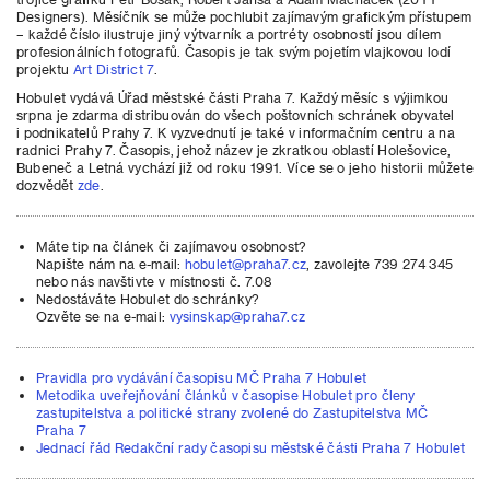
Designers). Měsíčník se může pochlubit zajímavým grafickým přístupem
– každé číslo ilustruje jiný výtvarník a portréty osobností jsou dílem
profesionálních fotografů. Časopis je tak svým pojetím vlajkovou lodí
projektu
Art District 7
.
Hobulet vydává Úřad městské části Praha 7. Každý měsíc s výjimkou
srpna je zdarma distribuován do všech poštovních schránek obyvatel
i podnikatelů Prahy 7. K vyzvednutí je také v informačním centru a na
radnici Prahy 7. Časopis, jehož název je zkratkou oblastí Holešovice,
Bubeneč a Letná vychází již od roku 1991. Více se o jeho historii můžete
dozvědět
zde
.
Máte tip na článek či zajímavou osobnost?
Napište nám na e-mail:
hobulet@praha7.cz
, zavolejte 739 274 345
nebo nás navštivte v místnosti č. 7.08
Nedostáváte Hobulet do schránky?
Ozvěte se na e-mail:
vysinskap@praha7.cz
Pravidla pro vydávání časopisu MČ Praha 7 Hobulet
Metodika uveřejňování článků v časopise Hobulet pro členy
zastupitelstva a politické strany zvolené do Zastupitelstva MČ
Praha 7
Jednací řád Redakční rady časopisu městské části Praha 7 Hobulet