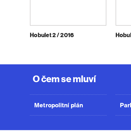
Hobulet 2 / 2016
Hobul
O čem se mluví
Metropolitní plán
Par