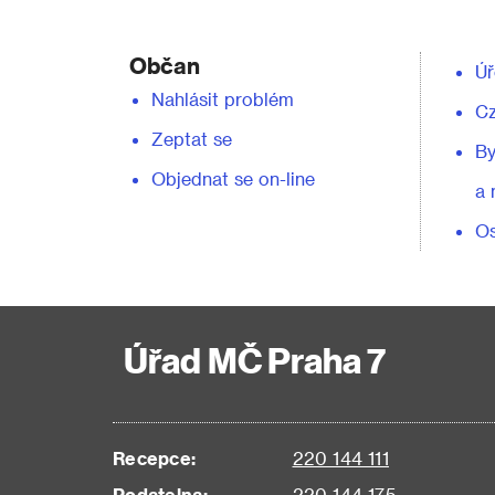
Občan
Úř
Nahlásit problém
C
Zeptat se
By
Objednat se on-line
a 
Os
Úřad MČ Praha 7
Recepce:
220 144 111
Podatelna:
220 144 175