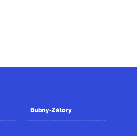
ě
Bubny-Zátory