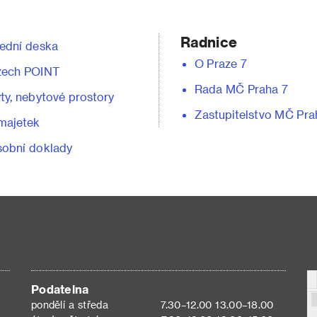
Radnice
ední deska
O Praze 7
zech POINT
Rada MČ Praha 7
ty, nebytové prostory
Zastupitelstvo MČ Pra
majetek
obní doklady
Podatelna
pondělí a středa
7.30–12.00 13.00–18.00