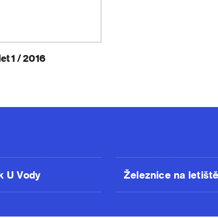
et 1 / 2016
k U Vody
Železnice na letišt