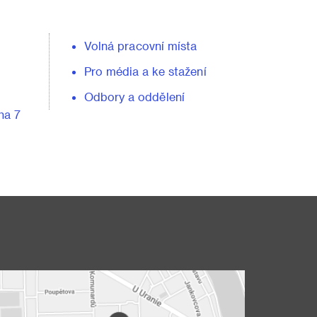
Volná pracovní místa
Pro média a ke stažení
Odbory a oddělení
ha 7