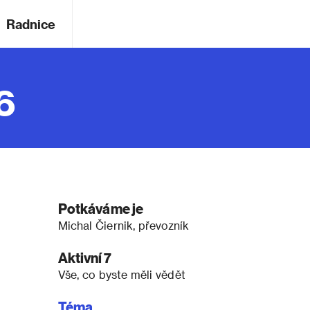
Radnice
6
Potkáváme je
Michal Čiernik, převozník
Aktivní 7
Vše, co byste měli vědět
Téma