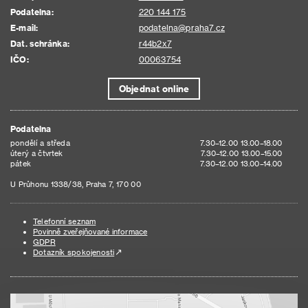
Podatelna:
220 144 175
E-mail:
podatelna@praha7.cz
Dat. schránka:
r44b2x7
IČO:
00063754
Objednat online
Podatelna
pondělí a středa
7.30–12.00 13.00–18.00
úterý a čtvrtek
7.30–12.00 13.00–15.00
pátek
7.30–12.00 13.00–14.00
U Průhonu 1338/38, Praha 7, 170 00
Telefonní seznam
Povinně zveřejňované informace
GDPR
Dotazník spokojenosti