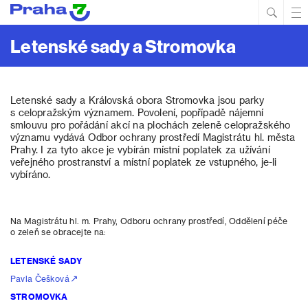
Hled
Prim
Men
Letenské sady a Stromovka
Letenské sady a Královská obora Stromovka jsou parky
s celopražským významem. Povolení, popřípadě nájemní
smlouvu pro pořádání akcí na plochách zeleně celopražského
významu vydává Odbor ochrany prostředí Magistrátu hl. města
Prahy. I za tyto akce je vybírán místní poplatek za užívání
veřejného prostranství a místní poplatek ze vstupného, je-li
vybíráno.
Na Magistrátu hl. m. Prahy, Odboru ochrany prostředí, Oddělení péče
o zeleň se obracejte na:
LETENSKÉ SADY
Pavla Češková
STROMOVKA