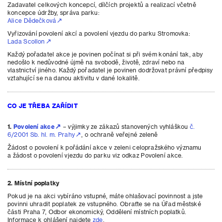
Zadavatel celkových koncepcí, dílčích projektů a realizací včetně
koncepce údržby, správa parku:
Alice Dědečková
Vyřizování povolení akcí a povolení vjezdu do parku Stromovka:
Lada Scollon
Každý pořadatel akce je povinen počínat si při svém konání tak, aby
nedošlo k nedůvodné újmě na svobodě, životě, zdraví nebo na
vlastnictví jiného. Každý pořadatel je povinen dodržovat právní předpisy
vztahující se na danou aktivitu v dané lokalitě.
CO JE TŘEBA ZAŘÍDIT
1.
Povolení akce
– výjimky ze zákazů stanovených vyhláškou
č.
6/2001 Sb. hl. m. Prahy
, o ochraně veřejné zeleně
Žádost o povolení k pořádání akce v zeleni celopražského významu
a žádost o povolení vjezdu do parku viz odkaz Povolení akce.
2. Místní poplatky
Pokud je na akci vybíráno vstupné, máte ohlašovací povinnost a jste
povinni uhradit poplatek ze vstupného. Obraťte se na Úřad městské
části Praha 7, Odbor ekonomický, Oddělení místních poplatků.
Informace k ohlášení najdete
zde
.