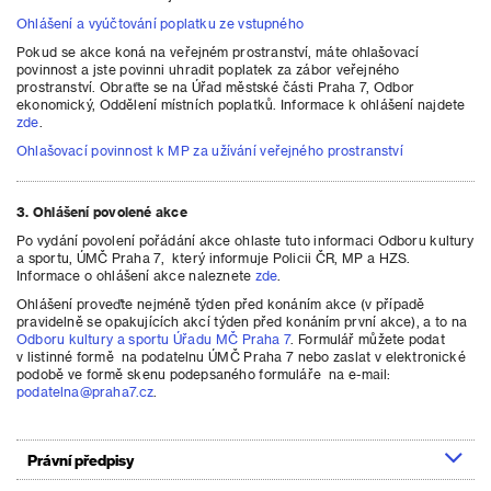
Ohlášení a vyúčtování poplatku ze vstupného
Pokud se akce koná na veřejném prostranství, máte ohlašovací
povinnost a jste povinni uhradit poplatek za zábor veřejného
prostranství. Obraťte se na Úřad městské části Praha 7, Odbor
ekonomický, Oddělení místních poplatků. Informace k ohlášení najdete
zde
.
Ohlašovací povinnost k MP za užívání veřejného prostranství
3. Ohlášení povolené akce
Po vydání povolení pořádání akce ohlaste tuto informaci Odboru kultury
a sportu, ÚMČ Praha 7, který informuje Policii ČR, MP a HZS.
Informace o ohlášení akce naleznete
zde
.
Ohlášení proveďte nejméně týden před konáním akce (v případě
pravidelně se opakujících akcí týden před konáním první akce), a to na
Odboru kultury a sportu Úřadu MČ Praha 7
. Formulář můžete podat
v listinné formě na podatelnu ÚMČ Praha 7 nebo zaslat v elektronické
podobě ve formě skenu podepsaného formuláře na e-mail:
podatelna@praha7.cz
.
Právní předpisy