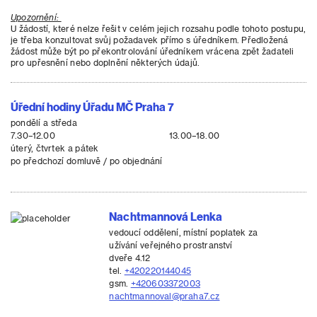
Upozornění:
U žádostí, které nelze řešit v celém jejich rozsahu podle tohoto postupu,
je třeba konzultovat svůj požadavek přímo s úředníkem. Předložená
žádost může být po překontrolování úředníkem vrácena zpět žadateli
pro upřesnění nebo doplnění některých údajů.
Úřední hodiny Úřadu MČ Praha 7
pondělí a středa
7.30–12.00
13.00–18.00
úterý, čtvrtek a pátek
po předchozí domluvě / po objednání
Nachtmannová Lenka
vedoucí oddělení, místní poplatek za
užívání veřejného prostranství
dveře 4.12
tel.
+420220144045
gsm.
+420603372003
nachtmannoval@praha7.cz