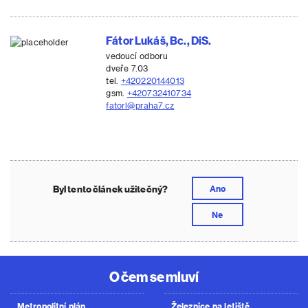
Fátor Lukáš, Bc., DiS.
vedoucí odboru
dveře 7.03
tel.
+420220144013
gsm.
+420732410734
fatorl@praha7.cz
Byl tento článek užitečný?
Ano
Ne
O čem se mluví
Metropolitní plán
Železnice na letiště