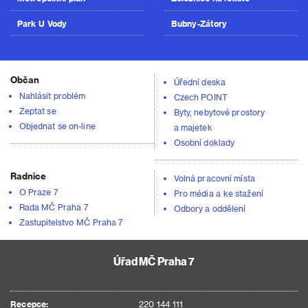
Park U Vody
Bubny-Zátory
Občan
Úřední deska
Nahlásit problém
Czech POINT
Zeptat se
Byty, nebytové prostory
Objednat se on-line
a majetek
Osobní doklady
Radnice
Volná pracovní místa
O Praze 7
Pro média a ke stažení
Rada MČ Praha 7
Odbory a oddělení
Zastupitelstvo MČ Praha 7
Úřad MČ Praha 7
Recepce:
220 144 111