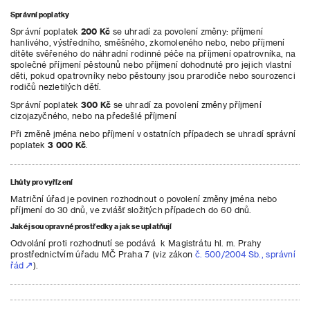
Správní poplatky
Správní poplatek
200 Kč
se uhradí za povolení změny: příjmení
hanlivého, výstředního, směšného, zkomoleného nebo, nebo příjmení
dítěte svěřeného do náhradní rodinné péče na příjmení opatrovníka, na
společné příjmení pěstounů nebo příjmení dohodnuté pro jejich vlastní
děti, pokud opatrovníky nebo pěstouny jsou prarodiče nebo sourozenci
rodičů nezletilých dětí.
Správní poplatek
300 Kč
se uhradí za povolení změny příjmení
cizojazyčného, nebo na předešlé příjmení
Při změně jména nebo příjmení v ostatních případech se uhradí správní
poplatek
3 000 Kč
.
Lhůty pro vyřízení
Matriční úřad je povinen rozhodnout o povolení změny jména nebo
příjmení do 30 dnů, ve zvlášť složitých případech do 60 dnů.
Jaké jsou opravné prostředky a jak se uplatňují
Odvolání proti rozhodnutí se podává k Magistrátu hl. m. Prahy
prostřednictvím úřadu MČ Praha 7 (viz zákon
č. 500/2004 Sb., správní
řád
).