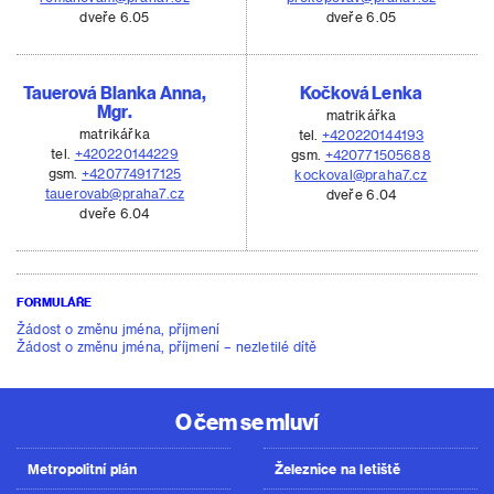
dveře 6.05
dveře 6.05
Tauerová Blanka Anna,
Kočková Lenka
Mgr.
matrikářka
matrikářka
tel.
+420220144193
tel.
+420220144229
gsm.
+420771505688
gsm.
+420774917125
kockoval@praha7.cz
tauerovab@praha7.cz
dveře 6.04
dveře 6.04
FORMULÁŘE
Žádost o změnu jména, příjmení
Žádost o změnu jména, příjmení – nezletilé dítě
O čem se mluví
Metropolitní plán
Železnice na letiště