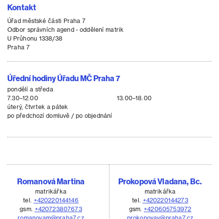
Kontakt
Úřad městské části Praha 7
Odbor správních agend - oddělení matrik
U Průhonu 1338/38
Praha 7
Úřední hodiny Úřadu MČ Praha 7
pondělí a středa
7.30–12.00
13.00–18.00
úterý, čtvrtek a pátek
po předchozí domluvě / po objednání
Romanová Martina
Prokopová Vladana, Bc.
matrikářka
matrikářka
tel.
+420220144146
tel.
+420220144273
gsm.
+420723807673
gsm.
+420605753972
romanovam@praha7.cz
prokopovav@praha7.cz