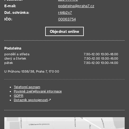
E-mail:
podatelna@praha7.cz
Dat. schránka:
r44b2x7
IČO:
00063754
Objednat online
Podatelna
pondělí a středa
7.30–12.00 13.00–18.00
úterý a čtvrtek
7.30–12.00 13.00–15.00
pátek
7.30–12.00 13.00–14.00
U Průhonu 1338/38, Praha 7, 170 00
Telefonní seznam
Povinně zveřejňované informace
GDPR
Dotazník spokojenosti