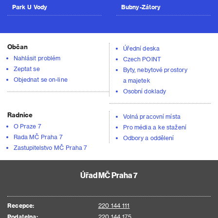
Park U Vody
Bubny-Zátory
Občan
Úřední deska
Nahlásit problém
Czech POINT
Zeptat se
Byty, nebytové prostory
Objednat se on-line
a majetek
Osobní doklady
Radnice
Volná pracovní místa
O Praze 7
Pro média a ke stažení
Rada MČ Praha 7
Odbory a oddělení
Zastupitelstvo MČ Praha 7
Úřad MČ Praha 7
Recepce:
220 144 111
Podatelna:
220 144 175