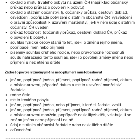
doklad o místu trvalého pobytu na území ČR (například občanský
průkaz nebo průkaz o povolení k pobytu)
doklad o státním občanství, tj. občanský průkaz, cestovní doklad,
osvědčení, popřípadě potvrzení o státním občanství ČR, vysvědčení
o právní způsobilosti k uzavření manželství, je-li v něm údaj o státním
občanství ČR uveden
průkaz totožnosti (občanský průkaz, cestovní doklad ČR, průkaz
o povolení k pobytu)
souhlas fyzické osoby starší 15 let, jde-li o změnu jejího jména,
popřípadě jmen nebo příjmení
písemný souhlas druhého rodiče, nebo pravomocné rozhodnutí
soudu nahrazující tento souhlas, jde-li o povolení změny jména nebo
příjmení u nezletilého dítěte
Žádost o povolení změny jména nebo příjmení musí obsahovat
jméno, popřípadě jména, příjmení, popřípadě rodné příjmení, datum
a místo narození, případně datum a místo uzavření manželství
žadatele
rodné číslo
místo trvalého pobytu
jméno, popřípadě jména, nebo příjmení, které si žadatel zvolil
jméno, popřípadě jména, příjmení, popřípadě rodné příjmení, datum
a místo narození manžela, popřípadě nezletilých dětí, vztahuje-li se
změna jména nebo příjmení i na ně
údaj o státním občanství žadatele nebo nezletilého dítěte
odůvodnění