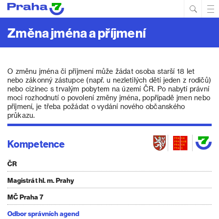
Hled
Prim
Men
Změna jména a příjmení
O změnu jména či příjmení může žádat osoba starší 18 let
nebo zákonný zástupce (např. u nezletilých dětí jeden z rodičů)
nebo cizinec s trvalým pobytem na území ČR. Po nabytí právní
moci rozhodnutí o povolení změny jména, popřípadě jmen nebo
příjmení, je třeba požádat o vydání nového občanského
průkazu.
Kompetence
ČR
Magistrát hl. m. Prahy
MČ Praha 7
Odbor správních agend