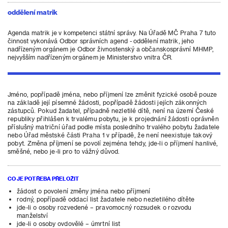
oddělení matrik
Agenda matrik je v kompetenci státní správy. Na Úřadě MČ Praha 7 tuto
činnost vykonává Odbor správních agend - oddělení matrik, jeho
nadřízeným orgánem je Odbor živnostenský a občanskosprávní MHMP,
nejvyšším nadřízeným orgánem je Ministerstvo vnitra ČR.
Jméno, popřípadě jména, nebo příjmení lze změnit fyzické osobě pouze
na základě její písemné žádosti, popřípadě žádosti jejích zákonných
zástupců. Pokud žadatel, případně nezletilé dítě, není na území České
republiky přihlášen k trvalému pobytu, je k projednání žádosti oprávněn
příslušný matriční úřad podle místa posledního trvalého pobytu žadatele
nebo Úřad městské části Praha 1 v případě, že není neexistuje takový
pobyt. Změna příjmení se povolí zejména tehdy, jde-li o příjmení hanlivé,
směšné, nebo je-li pro to vážný důvod.
CO JE POTŘEBA PŘELOŽIT
žádost o povolení změny jména nebo příjmení
rodný, popřípadě oddací list žadatele nebo nezletilého dítěte
jde-li o osoby rozvedené – pravomocný rozsudek o rozvodu
manželství
jde-li o osoby ovdovělé – úmrtní list