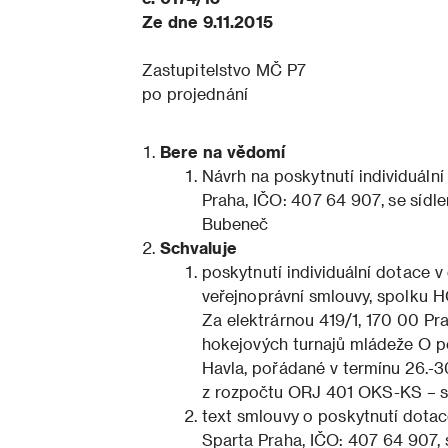
Ze dne 9.11.2015
Zastupitelstvo MČ P7
po projednání
Bere na vědomí
Návrh na poskytnutí individuáln
Praha, IČO: 407 64 907, se sídle
Bubeneč
Schvaluje
poskytnutí individuální dotace v
veřejnoprávní smlouvy, spolku H
Za elektrárnou 419/1, 170 00 P
hokejových turnajů mládeže O p
Havla, pořádané v termínu 26.-30
z rozpočtu ORJ 401 OKS-KS – s
text smlouvy o poskytnutí dota
Sparta Praha, IČO: 407 64 907, 