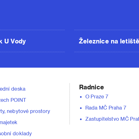
k U Vody
Železnice na letišt
Radnice
ední deska
O Praze 7
zech POINT
Rada MČ Praha 7
ty, nebytové prostory
Zastupitelstvo MČ Pra
majetek
obní doklady