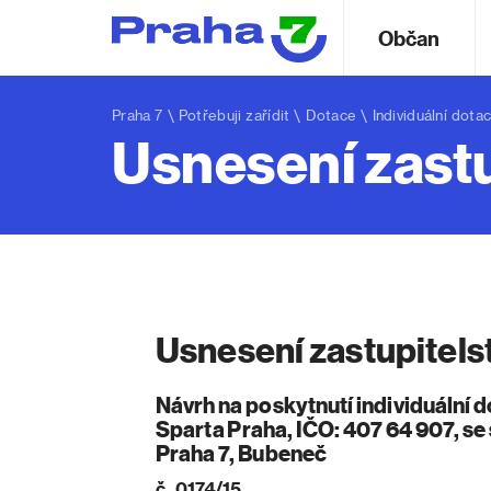
Občan
Praha 7
\
Potřebuji zařídit
\
Dotace
\
Individuální dota
Usnesení zast
Usnesení zastupitels
Návrh na poskytnutí individuální d
Sparta Praha, IČO: 407 64 907, se
Praha 7, Bubeneč
č. 0174/15