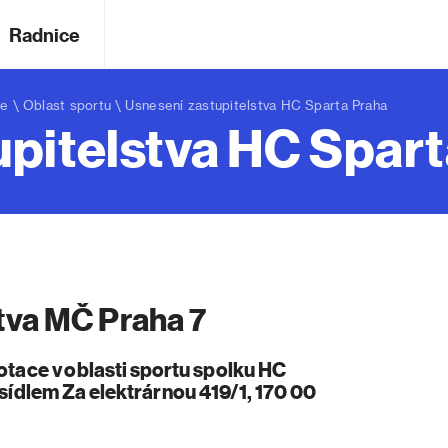
Radnice
ce
\
Oblast sportu
\ Usnesení zastupitelstva HC Sparta Praha
upitelstva HC Spar
tva MČ Praha 7
otace v oblasti sportu spolku HC
 sídlem Za elektrárnou 419/1, 170 00