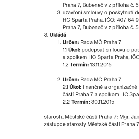
Praha 7, Bubeneč viz příloha č. 5
uzavření smlouvy o poskytnutí 
HC Sparta Praha, IČO: 407 64 90
Praha 7, Bubeneč viz příloha č. 5
Ukládá
Určen:
Rada MČ Praha 7
1.1
Úkol:
podepsat smlouvu o pos
a spolkem HC Sparta Praha, IČO:
1.2
Termín:
13.11.2015
Určen:
Rada MČ Praha 7
2.1
Úkol:
finančně a organizačně 
částí Praha 7 a spolkem HC Spa
2.2
Termín:
30.11.2015
starosta Městské části Praha 7: Mgr. Jan
zástupce starosty Městské části Praha 