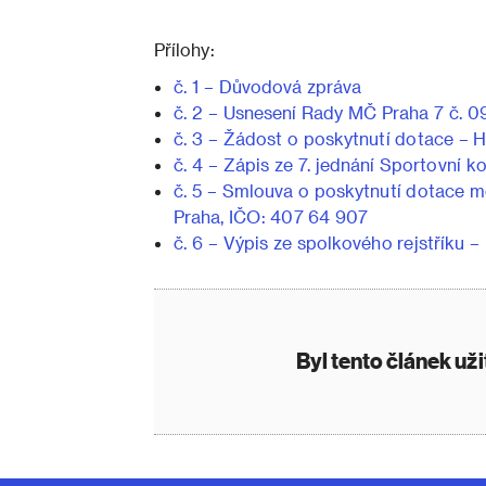
Přílohy:
č. 1 – Důvodová zpráva
č. 2 – Usnesení Rady MČ Praha 7 č. 09
č. 3 – Žádost o poskytnutí dotace – 
č. 4 – Zápis ze 7. jednání Sportovní 
č. 5 – Smlouva o poskytnutí dotace m
Praha, IČO: 407 64 907
č. 6 – Výpis ze spolkového rejstříku 
Byl tento článek už