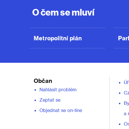
O čem se mluví
Metropolitní plán
Par
Občan
Úř
Nahlásit problém
C
Zeptat se
By
Objednat se on-line
a 
Os