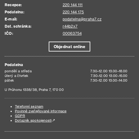
Recepce:
220 144 111
Podatelna:
220 144 175
E-mail:
podatelna@praha7.cz
Dat. schránka:
r44b2x7
IČO:
00063754
Objednat online
Podatelna
pondělí a středa
7.30–12.00 13.00–18.00
úterý a čtvrtek
7.30–12.00 13.00–15.00
pátek
7.30–12.00 13.00–14.00
U Průhonu 1338/38, Praha 7, 170 00
Telefonní seznam
Povinně zveřejňované informace
GDPR
Dotazník spokojenosti