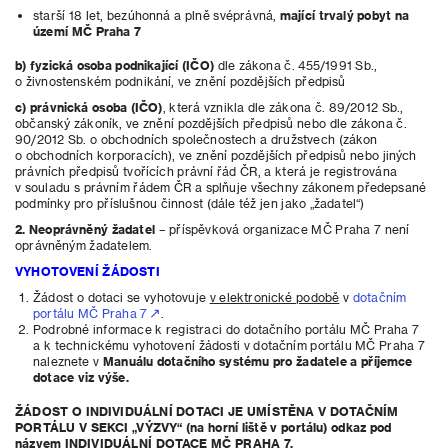
starší 18 let, bezúhonná a plně svéprávná,
mající trvalý pobyt na
území MČ Praha 7
b) fyzická osoba podnikající (IČO)
dle zákona č. 455/1991 Sb.,
o živnostenském podnikání, ve znění pozdějších předpisů
c) právnická osoba (IČO)
, která vznikla dle zákona č. 89/2012 Sb.,
občanský zákoník, ve znění pozdějších předpisů nebo dle zákona č.
90/2012 Sb. o obchodních společnostech a družstvech (zákon
o obchodních korporacích), ve znění pozdějších předpisů nebo jiných
právních předpisů tvořících právní řád ČR, a která je registrována
v souladu s právním řádem ČR a splňuje všechny zákonem předepsané
podmínky pro příslušnou činnost (dále též jen jako „žadatel“)
2. Neoprávněný žadatel
– příspěvková organizace MČ Praha 7 není
oprávněným žadatelem.
VYHOTOVENÍ ŽÁDOSTI
Žádost o dotaci se vyhotovuje
v elektronické podobě
v
dotačním
portálu MČ Praha 7
.
Podrobné informace k registraci do dotačního portálu MČ Praha 7
a k technickému vyhotovení žádosti v dotačním portálu MČ Praha 7
naleznete v
Manuálu dotačního systému pro žadatele a příjemce
dotace viz výše.
ŽÁDOST O INDIVIDUÁLNÍ DOTACI JE UMÍSTĚNA V DOTAČNÍM
PORTÁLU V SEKCI „VÝZVY“ (na horní liště v portálu) odkaz pod
názvem INDIVIDUÁLNÍ DOTACE MČ PRAHA 7.