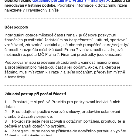
elektronického
dotačního portálu MČ Praha 7 – Grantys
. Žádosti se
nepodávají v listinné podobě.
Podrobné informace k dotačnímu řízení
naleznete v Pravidlech viz níže.
Účel podpory
Individuální dotace městské části Praha 7 je účelové poskytnutí
finančních prostředků žadatelům na bezpečnostní, kulturní, sportovní,
vzdělávací, zdravotně sociální a jiné obecně prospěšné akce/projekty/
činnosti z rozpočtu městské části Praha 7 v návaznosti na zdrojové
možnosti rozpočtu MČ Praha 7. Finanční prostředky jsou omezené.
Podporovány jsou především akce/projekty/činnosti mající přínos
a prospěšnost pro městskou část a její občany. Akce, na kterou je
žádáno, musí mít vztah k Praze 7 a jejím občanům, především místně
a tematicky.
Základní postup při podání žádosti
:
1. Prostudujte si pečlivě Pravidla pro poskytování individuálních
dotací.
2. Prostudujte si pečlivě vzorové smlouvy, především ustanovení
článku 5 Závazky příjemce.
3. Pokud jste ještě nepracovali s dotačním portálem, prostudujte si
pečlivě Manuál dotačního systému.
4. Zaregistrujte se nebo se přihlaste do dotačního portálu a vyplňte
žádost o individuální dotaci.