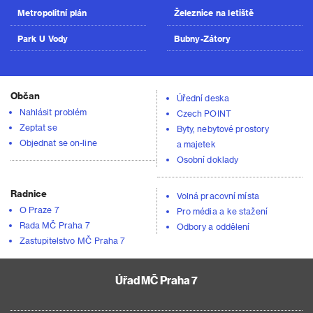
Metropolitní plán
Železnice na letiště
Park U Vody
Bubny-Zátory
Občan
Úřední deska
Nahlásit problém
Czech POINT
Zeptat se
Byty, nebytové prostory
Objednat se on-line
a majetek
Osobní doklady
Radnice
Volná pracovní místa
O Praze 7
Pro média a ke stažení
Rada MČ Praha 7
Odbory a oddělení
Zastupitelstvo MČ Praha 7
Úřad MČ Praha 7