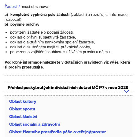
Žádost
musí obsahovat:
a) kompletně vyplněná pole žádosti
(základní a rozšiřující informace,
rozpočet)
b) povinné přílohy:
potvrzení žadatele o podání žádosti;
doklad o právní subjektivitě žadatele;
doklad o aktuálním bankovním spojení žadatele;
doklad o skutečném majiteli právnické osoby;
potvrzení o zajištění souhlasu s užíváním prostoru nájmu.
Podrobné informace naleznete v dotačních pravidlech viz výše, která
si prosím prostudujte.
Přehled poskytnutých individuálních dotací MČ P7 v roce 2026
Oblast kultury
Oblast sportu
Oblast školství
Oblast sociální a zdravotní
Oblast životního prostředí a péče o veřejný prostor