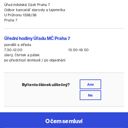
Úřad městské části Praha 7
Odbor kancelář starosty a tajemníka
U Průhonu 1338/38
Praha 7
Úřední hodiny Úřadu MČ Praha 7
pondělí a středa
7.30–12.00
13.00–18.00
úterý, čtvrtek a pátek
po předchozí domluvě / po objednání
Byl tento článek užitečný?
Ano
Ne
O čem se mluví