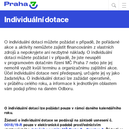
Hled
Prim
Men
Individuální dotace
O individuální dotaci můžete požádat v případě, že pořádané
akce a aktivity nemůžete zajistit financováním z vlastních
zdrojů a nepokryjete ani nezbytné náklady. O individuální
dotaci můžete požádat i v případě, že jste neuspěli
v programovém dotačním řízení MČ Praha 7 nebo jste jej
nemohli využít kvůli termínu a organizačnímu zajištění akce.
Účel individuální dotace není předepsaný, určujete jej vy jako
žadatel/ka. O individuální dotaci lze zažádat operativně,
v průběhu celého roku, a informace k jednotlivým oblastem
vám podají přímo na daném Odboru.
O individuální dotaci lze požádat pouze v rámci daného kalendářního
roku.
Žádosti o individuální dotace se podávají na základě usnesení č.
0018/19-R
pouze v elektronické podobě prostřednictvím