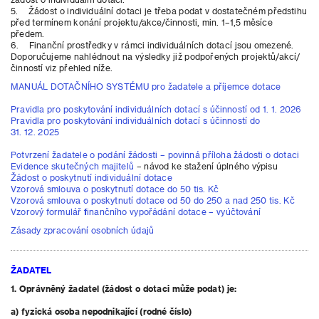
5. Žádost o individuální dotaci je třeba podat v dostatečném předstihu
před termínem konání projektu/akce/činnosti, min. 1–1,5 měsíce
předem.
6. Finanční prostředky v rámci individuálních dotací jsou omezené.
Doporučujeme nahlédnout na výsledky již podpořených projektů/akcí/
činností viz přehled níže.
MANUÁL DOTAČNÍHO SYSTÉMU pro žadatele a příjemce dotace
Pravidla pro poskytování individuálních dotací s účinností od 1. 1. 2026
Pravidla pro poskytování individuálních dotací s účinností do
31. 12. 2025
Potvrzení žadatele o podání žádosti – povinná příloha žádosti o dotaci
Evidence skutečných majitelů
– návod ke stažení úplného výpisu
Žádost o poskytnutí individuální dotace
Vzorová smlouva o poskytnutí dotace do 50 tis. Kč
Vzorová smlouva o poskytnutí dotace od 50 do 250 a nad 250 tis. Kč
Vzorový formulář finančního vypořádání dotace – vyúčtování
Zásady zpracování osobních údajů
ŽADATEL
1. Oprávněný žadatel (žádost o dotaci může podat) je:
a) fyzická osoba nepodnikající (rodné číslo)