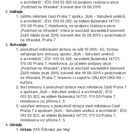
a architektů“, IČO: 013 53 322 na podporu realizace akce
„Podchod na Vltavské“, konané dne 19.09.2015
Uděluje
záštitu městské části Praha 7 spolku „SUA – Sdružení umělců
a architektů“, IČO: 013 53 322, se sídlem Bubenská 1477/1,
170 00 Praha 7, Holešovice, na podporu realizace akce
„Podchod na Vltavské“, která je součástí sousedské slavnosti
Zažít město jinak 2015, konané dne 19.09.2015 v podchodech
na Vltavské, Praha 7
Schvaluje
poskytnutí individuální dotace ve výši 10.000,- Kč, formou
veřejnoprávní smlouvy, spolku „SUA – Sdružení umělců
a architektů“, IČO: 013 53 322, se sídlem Bubenská 1477/1,
170 00 Praha 7, Holešovice, za účelem podpory akce
„Podchod na Vltavské“, která je součástí sousedské slavnosti
Zažít město jinak 2015, konané dne 19.09.2015 v podchodech
na Vltavské, Praha 7, hrazeno z rozpočtu ORJ 601 OKS-KS –
kultura
text smlouvy o poskytnutí dotace mezi městskou částí Praha 7
a spolkem „SUA – Sdružení umělců a architektů“, IČO:
013 53 322, se sídlem Bubenská 1477/1, 170 00 Praha 7,
Holešovice viz příloha č. 5
uzavření smlouvy o poskytnutí dotace mezi městskou částí
Praha 7 a spolkem „SUA – Sdružení umělců a architektů“, IČO:
013 53 322, se sídlem Bubenská 1477/1, 170 00 Praha 7,
Holešovice viz příloha č. 5
Ukládá
Určen:
STA Čižinský Jan Mgr.