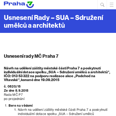
Hled
Prim
Men
Usnesení Rady – SUA – Sdružení
umělců a architektů
Usnesení rady MČ Praha 7
Návrh na udělení záštity městské části Praha 7 a poskytnutí
individuální dotace spolku „SUA – Sdružení umělců a architektů“,
IČO: 013 53 322 na podporu realizace akce „Podchod na
Vltavské“, konané dne 19.09.2015
č. 0820/15
Ze dne 8.9.2015
Rada MČ P7
po projednání
Bere na vědomí
Návrh na udělení záštity městské části Praha 7 a poskytnutí
individuální dotace spolku „SUA – Sdružení umělců