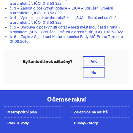
a architektů“, IČO: 013 53 322
č. 3 – Žádost o poskytnutí dotace – „SUA – Sdružení umělců
a architektů“, IČO: 013 53 322
č. 4 – Výpis ze spolkového rejstříku – „SUA – Sdružení umělců
a architektů“, IČO: 013 53 322
č. 5 – Smlouva o poskytnutí dotace mezi městskou částí Praha 7
a spolkem „SUA – Sdružení umělců a architektů“, IČO: 013 53 322
č. 6 – Zápis z 8. jednání Kulturní komise Rady MČ Praha 7 ze dne
31.08.2015
Byl tento článek užitečný?
Ano
Ne
O čem se mluví
Metropolitní plán
Železnice na letiště
Park U Vody
Bubny-Zátory