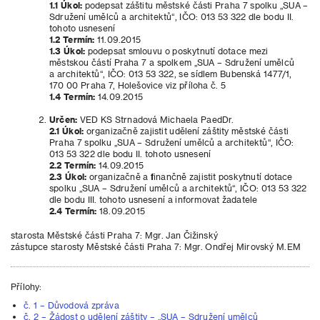
1.1 Úkol:
podepsat záštitu městské části Praha 7 spolku „SUA –
Sdružení umělců a architektů“, IČO: 013 53 322 dle bodu II.
tohoto usnesení
1.2 Termín:
11.09.2015
1.3 Úkol:
podepsat smlouvu o poskytnutí dotace mezi
městskou částí Praha 7 a spolkem „SUA – Sdružení umělců
a architektů“, IČO: 013 53 322, se sídlem Bubenská 1477/1,
170 00 Praha 7, Holešovice viz příloha č. 5
1.4 Termín:
14.09.2015
Určen:
VED KS Strnadová Michaela PaedDr.
2.1 Úkol:
organizačně zajistit udělení záštity městské části
Praha 7 spolku „SUA – Sdružení umělců a architektů“, IČO:
013 53 322 dle bodu II. tohoto usnesení
2.2 Termín:
14.09.2015
2.3 Úkol:
organizačně a finančně zajistit poskytnutí dotace
spolku „SUA – Sdružení umělců a architektů“, IČO: 013 53 322
dle bodu III. tohoto usnesení a informovat žadatele
2.4 Termín:
18.09.2015
starosta Městské části Praha 7: Mgr. Jan Čižinský
zástupce starosty Městské části Praha 7: Mgr. Ondřej Mirovský M.EM
Přílohy:
č. 1 – Důvodová zpráva
č. 2 – Žádost o udělení záštity – „SUA – Sdružení umělců