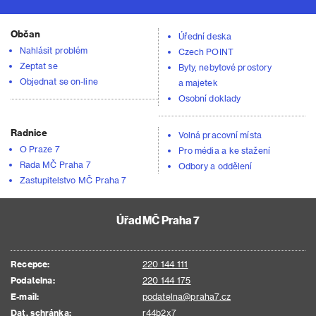
Občan
Úřední deska
Nahlásit problém
Czech POINT
Zeptat se
Byty, nebytové prostory
Objednat se on-line
a majetek
Osobní doklady
Radnice
Volná pracovní místa
O Praze 7
Pro média a ke stažení
Rada MČ Praha 7
Odbory a oddělení
Zastupitelstvo MČ Praha 7
Úřad MČ Praha 7
Recepce:
220 144 111
Podatelna:
220 144 175
E-mail:
podatelna@praha7.cz
Dat. schránka:
r44b2x7