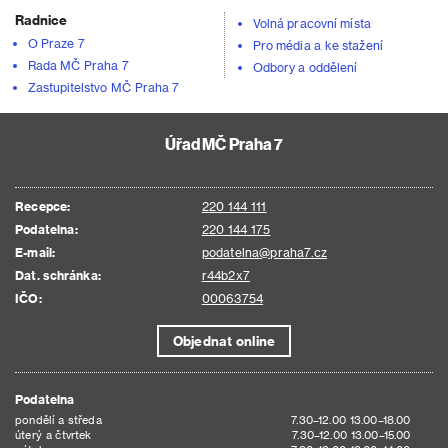
Radnice
Volná pracovní místa
O Praze 7
Pro média a ke stažení
Rada MČ Praha 7
Odbory a oddělení
Zastupitelstvo MČ Praha 7
Úřad MČ Praha 7
Recepce:
220 144 111
Podatelna:
220 144 175
E-mail:
podatelna@praha7.cz
Dat. schránka:
r44b2x7
IČO:
00063754
Objednat online
Podatelna
pondělí a středa
7.30–12.00 13.00–18.00
úterý a čtvrtek
7.30–12.00 13.00–15.00