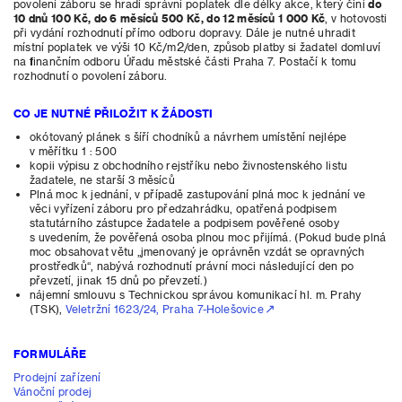
povolení záboru se hradí správní poplatek dle délky akce, který činí
do
10 dnů 100 Kč, do 6 měsíců 500 Kč, do 12 měsíců 1 000 Kč
, v hotovosti
při vydání rozhodnutí přímo odboru dopravy. Dále je nutné uhradit
2
místní poplatek ve výši 10 Kč/m
/den, způsob platby si žadatel domluví
na finančním odboru Úřadu městské části Praha 7. Postačí k tomu
rozhodnutí o povolení záboru.
CO JE NUTNÉ PŘILOŽIT K ŽÁDOSTI
okótovaný plánek s šíří chodníků a návrhem umístění nejlépe
v měřítku 1 : 500
kopii výpisu z obchodního rejstříku nebo živnostenského listu
žadatele, ne starší 3 měsíců
Plná moc k jednání, v případě zastupování plná moc k jednání ve
věci vyřízení záboru pro předzahrádku, opatřená podpisem
statutárního zástupce žadatele a podpisem pověřené osoby
s uvedením, že pověřená osoba plnou moc přijímá. (Pokud bude plná
moc obsahovat větu „jmenovaný je oprávněn vzdát se opravných
prostředků“, nabývá rozhodnutí právní moci následující den po
převzetí, jinak 15 dnů po převzetí.)
nájemní smlouvu s Technickou správou komunikací hl. m. Prahy
(TSK),
Veletržní 1623/24, Praha 7-Holešovice
FORMULÁŘE
Prodejní zařízení
Vánoční prodej