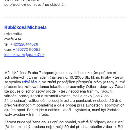
po předchozí domluvě / po objednání
Kubíčková Michaela
referentka
dveře 4.14
tel.
+420220144028
gsm.
+420770110052
kubickovam@praha7.cz
Městská část Praha 7 disponuje pouze velmi omezeným počtem míst
schválených tržním řádem (nařízení č. 16/2005 Sb. hl. m. Prahy, kterým
se vydává
tržní řád
, ve znění pozdějších předpisů). Vždy je tedy nutné
předem konzultovat danou lokalitu s pracovníky Odboru dopravy. Žádat
lze pouze o jednorázový prodej, který nepodléhá tržnímu řádu, tj.
vánoční prodej kaprů a stromků (event. jmelí a chvojí, od 7. do
24. prosince), velikonoční prodej kraslic a pomlázek (v období 20 dnů
před Velikonočním pondělím) a dále prodej při slavnostech, sportovních
akcích apod. Pokud jde o nabídku zboží – výstavku, musí být žadatel
vždy uveden v tržním řádu.
Žádost bude vyřízena do 30 dnů od podání, složitější případy do 60 dnů
(žádost musí být podána nejpozději 30 dní před započetím záboru). Při