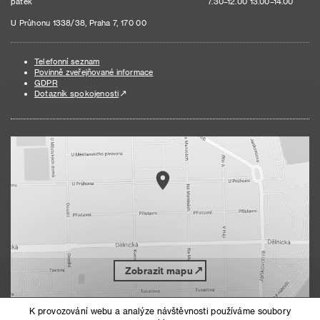
pátek
7.30–12.00 13.00–14.00
U Průhonu 1338/38, Praha 7, 170 00
Telefonní seznam
Povinně zveřejňované informace
GDPR
Dotazník spokojenosti
Zobrazit mapu
K provozování webu a analýze návštěvnosti používáme soubory