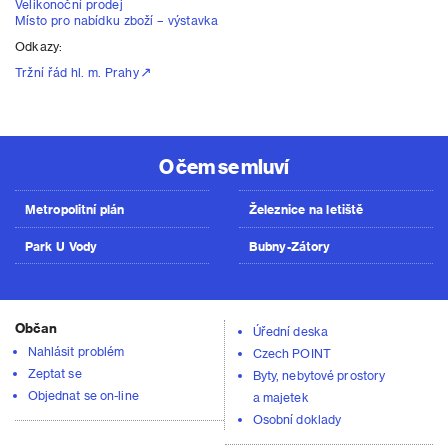
Velikonoční prodej
Místo pro nabídku zboží – výstavka
Odkazy:
Tržní řád hl. m. Prahy
O čem se mluví
Metropolitní plán
Železnice na letiště
Park U Vody
Bubny-Zátory
Občan
Úřední deska
Nahlásit problém
Czech POINT
Zeptat se
Byty, nebytové prostory
Objednat se on-line
a majetek
Osobní doklady