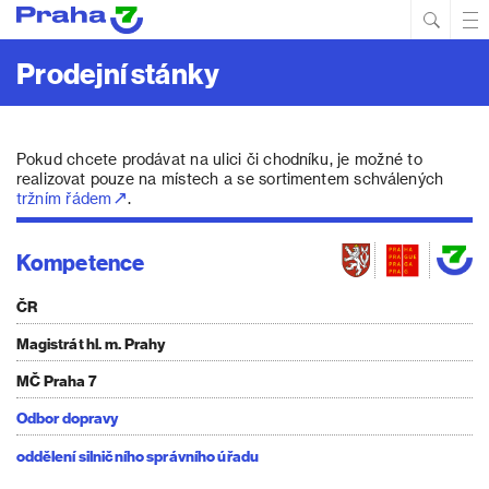
Hled
Prim
Men
Prodejní stánky
Pokud chcete prodávat na ulici či chodníku, je možné to
realizovat pouze na místech a se sortimentem schválených
tržním řádem
.
Kompetence
ČR
Magistrát hl. m. Prahy
MČ Praha 7
Odbor dopravy
oddělení silničního správního úřadu