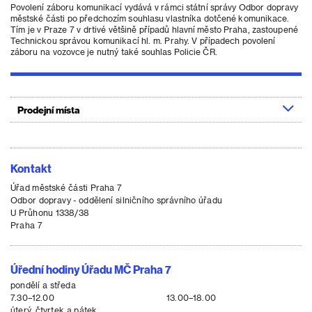
Povolení záboru komunikací vydává v rámci státní správy Odbor dopravy
městské části po předchozím souhlasu vlastníka dotčené komunikace.
Tím je v Praze 7 v drtivé většině případů hlavní město Praha, zastoupené
Technickou správou komunikací hl. m. Prahy. V případech povolení
záboru na vozovce je nutný také souhlas Policie ČR.
Prodejní místa
Kontakt
Úřad městské části Praha 7
Odbor dopravy - oddělení silničního správního úřadu
U Průhonu 1338/38
Praha 7
Úřední hodiny Úřadu MČ Praha 7
pondělí a středa
7.30–12.00
13.00–18.00
úterý, čtvrtek a pátek