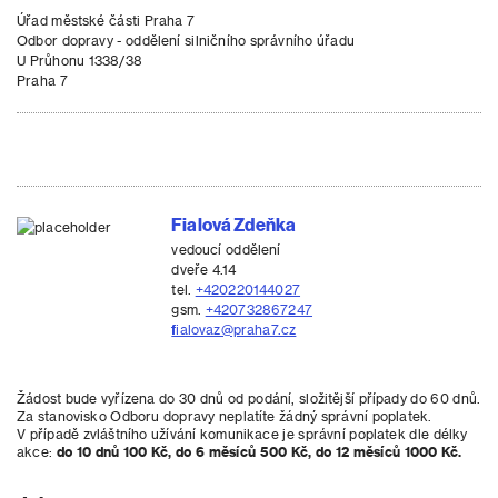
Úřad městské části Praha 7
Odbor dopravy - oddělení silničního správního úřadu
U Průhonu 1338/38
Praha 7
Fialová Zdeňka
vedoucí oddělení
dveře 4.14
tel.
+420220144027
gsm.
+420732867247
fialovaz@praha7.cz
Žádost bude vyřízena do 30 dnů od podání, složitější případy do 60 dnů.
Za stanovisko Odboru dopravy neplatíte žádný správní poplatek.
V případě zvláštního užívání komunikace je správní poplatek dle délky
akce:
do 10 dnů 100 Kč, do 6 měsíců 500 Kč, do 12 měsíců 1000 Kč.