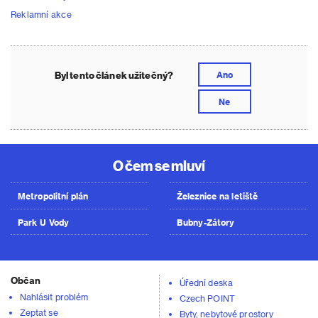
Reklamní akce
Byl tento článek užitečný?
Ano
Ne
O čem se mluví
Metropolitní plán
Železnice na letiště
Park U Vody
Bubny-Zátory
Občan
Úřední deska
Nahlásit problém
Czech POINT
Zeptat se
Byty, nebytové prostory