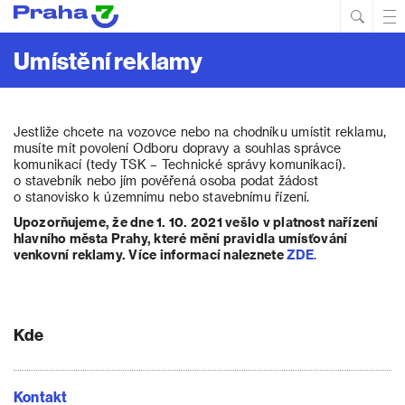
Hled
Prim
Men
Umístění reklamy
Jestliže chcete na vozovce nebo na chodníku umístit reklamu,
musíte mít povolení Odboru dopravy a souhlas správce
komunikací (tedy TSK – Technické správy komunikací).
o stavebník nebo jím pověřená osoba podat žádost
o stanovisko k územnímu nebo stavebnímu řízení.
Upozorňujeme, že dne 1. 10. 2021 vešlo v platnost nařízení
hlavního města Prahy, které mění pravidla umísťování
venkovní reklamy. Více informací naleznete
ZDE
.
Kde
Kontakt