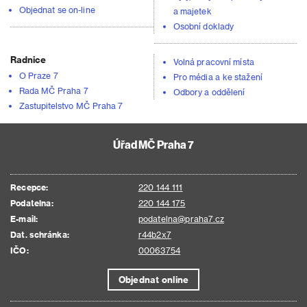
Objednat se on-line
a majetek
Osobní doklady
Radnice
Volná pracovní místa
O Praze 7
Pro média a ke stažení
Rada MČ Praha 7
Odbory a oddělení
Zastupitelstvo MČ Praha 7
Úřad MČ Praha 7
Recepce:
220 144 111
Podatelna:
220 144 175
E-mail:
podatelna@praha7.cz
Dat. schránka:
r44b2x7
IČO:
00063754
Objednat online