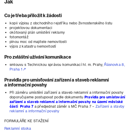
Jak
Co je třeba přiložit k žádosti
kopii výpisu z obchodního rejstříku nebo živnostenského listu
projektovou dokumentaci
okótovaný plán umístění reklamy
fotomontáž
plnou moc od majitele nemovitosti
výpis z katastru nemovitostí
Pro zvláštní užívání komunikace
smlouvu s Technickou správou komunikací hl. m. Prahy,
Řásnovka 8,
Praha 1
Pravidla pro umísťování zařízení a staveb reklamní
a informační povahy
Při záměru umístění zařízení a staveb reklamní a informační povahy
doporučujeme postupovat podle dokumentu
Pravidla pro umísťování
zařízení a staveb reklamní a informační povahy na území městské
části Praha 7
a předjednat záměr s MČ Praha 7 –
Zařízení a stavby
reklamní a informační povahy
FORMULÁŘE KE STAŽENÍ
Reklamní stojka