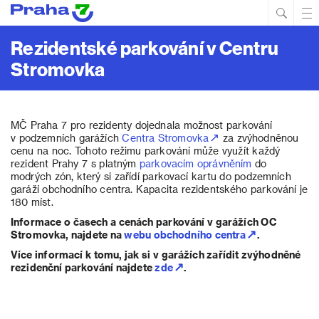
Hled
Prim
Men
Rezidentské parkování v Centru
Stromovka
MČ Praha 7 pro rezidenty dojednala možnost parkování
v podzemních garážích
Centra Stromovka
za zvýhodněnou
cenu na noc. Tohoto režimu parkování může využít každý
rezident Prahy 7 s platným
parkovacím oprávněním
do
modrých zón, který si zařídí parkovací kartu do podzemních
garáží obchodního centra. Kapacita rezidentského parkování je
180 míst.
Informace o časech a cenách parkování v garážích OC
Stromovka, najdete na
webu obchodního centra
.
Více informací k tomu, jak si v garážích zařídit zvýhodněné
rezidenční parkování najdete
zde
.