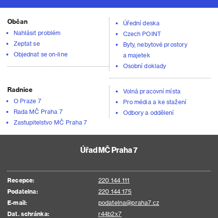
Občan
Úřední deska
Nahlásit problém
Czech POINT
Zeptat se
Byty, nebytové prostory
Objednat se on-line
a majetek
Osobní doklady
Radnice
Volná pracovní místa
O Praze 7
Pro média a ke stažení
Rada MČ Praha 7
Odbory a oddělení
Zastupitelstvo MČ Praha 7
Úřad MČ Praha 7
Recepce:
220 144 111
Podatelna:
220 144 175
E-mail:
podatelna@praha7.cz
Dat. schránka:
r44b2x7