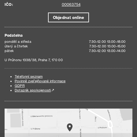
IČO:
00063754
Objednat online
Podatelna
pondělí a středa
7.30–12.00 13.00–18.00
úterý a čtvrtek
7.30–12.00 13.00–15.00
pátek
7.30–12.00 13.00–14.00
U Průhonu 1338/38, Praha 7, 170 00
Telefonní seznam
Povinně zveřejňované informace
GDPR
Dotazník spokojenosti