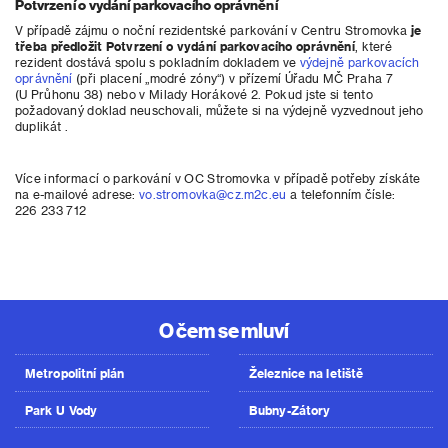
Potvrzení o vydání parkovacího oprávnění
V případě zájmu o noční rezidentské parkování v Centru Stromovka
je
třeba předložit Potvrzení o vydání parkovacího oprávnění
, které
rezident dostává spolu s pokladním dokladem ve
výdejně parkovacích
oprávnění
(při placení „modré zóny“) v přízemí Úřadu MČ Praha 7
(U Průhonu 38) nebo v Milady Horákové 2. Pokud jste si tento
požadovaný doklad neuschovali, můžete si na výdejně vyzvednout jeho
duplikát .
Více informací o parkování v OC Stromovka v případě potřeby získáte
na e-mailové adrese:
vo.stromovka@cz.m2c.eu
a telefonním čísle:
226 233 712
O čem se mluví
Metropolitní plán
Železnice na letiště
Park U Vody
Bubny-Zátory