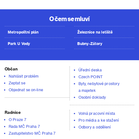
O čem se mluví
Metropolitní plán
Železnice na letiště
Park U Vody
Bubny-Zátory
Občan
Úřední deska
Nahlásit problém
Czech POINT
Zeptat se
Byty, nebytové prostory
Objednat se on-line
a majetek
Osobní doklady
Radnice
Volná pracovní místa
O Praze 7
Pro média a ke stažení
Rada MČ Praha 7
Odbory a oddělení
Zastupitelstvo MČ Praha 7