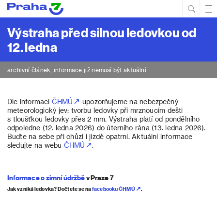
Hled
Prim
Men
Výstraha před silnou ledovkou od
12. ledna
archivní článek, informace již nemusí být aktuální
Dle informací
ČHMÚ
upozorňujeme na nebezpečný
meteorologický jev: tvorbu ledovky při mrznoucím dešti
s tloušťkou ledovky přes 2 mm. Výstraha platí od pondělního
odpoledne (12. ledna 2026) do úterního rána (13. ledna 2026).
Buďte na sebe při chůzi i jízdě opatrní. Aktuální informace
sledujte na webu
ČHMÚ
.
Informace o zimní údržbě
v Praze 7
Jak vzniká ledovka? Dočtete se na
facebooku ČHMÚ
.