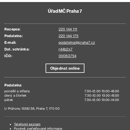
Úřad MČ Praha 7
Recepce:
220 144 111
Podatelna:
220 144 175
E-mail:
podatelna@praha7.cz
Dat. schránka:
r44b2x7
IČO:
00063754
Objednat online
Podatelna
pondělí a středa
7.30–12.00 13.00–18.00
úterý a čtvrtek
7.30–12.00 13.00–15.00
pátek
7.30–12.00 13.00–14.00
U Průhonu 1338/38, Praha 7, 170 00
Telefonní seznam
Povinně zveřejňované informace