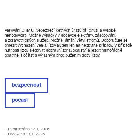
Varování ČHMÚ: Nebezpečí četných úrazů při chůzi a vysoké
nehodovosti. Možné výpadky v dodávce elektřiny, zásobování,
a zdravotnických služeb. Možné lámání větví stromů. Doporučuje se
omezit vycházení ven a jízdy autem jen na nezbytné případy. V případě
nutnosti jízdy sledovat dopravní zpravodajství a jezdit mimořádně
opatrně. Počítat s výrazným prodloužením doby jízdy.
bezpečnost
počasí
– Publikováno 12. 1. 2026
– Upraveno 13. 1. 2026