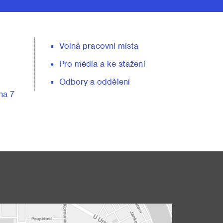
Volná pracovní místa
Pro média a ke stažení
Odbory a oddělení
ha 7