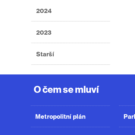
2024
2023
Starší
O čem se mluví
Metropolitní plán
Par