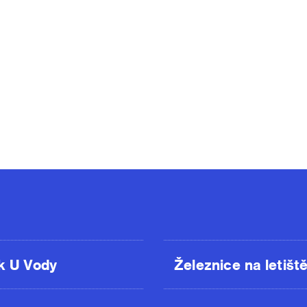
k U Vody
Železnice na letišt