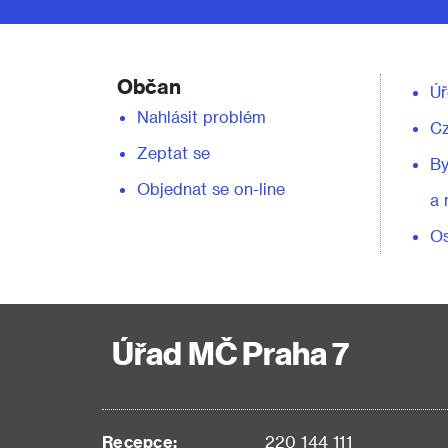
Občan
Úř
Nahlásit problém
C
Zeptat se
By
Objednat se on-line
a 
Os
Úřad MČ Praha 7
Recepce:
220 144 111