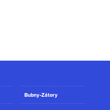
ě
Bubny-Zátory