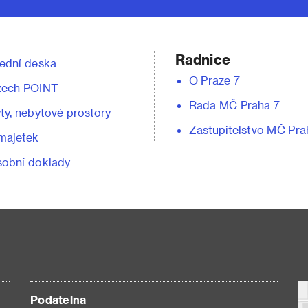
Radnice
ední deska
O Praze 7
zech POINT
Rada MČ Praha 7
ty, nebytové prostory
Zastupitelstvo MČ Pra
majetek
obní doklady
Podatelna