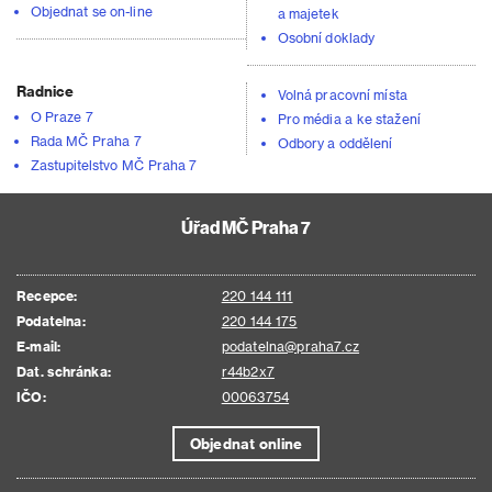
Objednat se on-line
a majetek
Osobní doklady
Radnice
Volná pracovní místa
O Praze 7
Pro média a ke stažení
Rada MČ Praha 7
Odbory a oddělení
Zastupitelstvo MČ Praha 7
Úřad MČ Praha 7
Recepce:
220 144 111
Podatelna:
220 144 175
E-mail:
podatelna@praha7.cz
Dat. schránka:
r44b2x7
IČO:
00063754
Objednat online