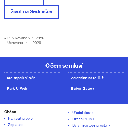
život na Sedmičce
– Publikováno 9. 1. 2026
– Upraveno 14. 1. 2026
O čem se mluví
Metropolitní plán
Železnice na letiště
Park U Vody
Bubny-Zátory
Občan
Úřední deska
Nahlásit problém
Czech POINT
Zeptat se
Byty, nebytové prostory