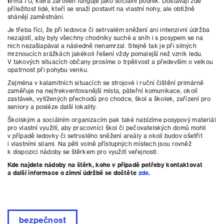
firma 7U, která zároveň funguje jako sociální podnik. Dostávají zde
příležitost lidé, kteří se snaží postavit na vlastní nohy, ale obtížně
shánějí zaměstnání.
Je třeba říci, že při ledovce či setrvalém sněžení ani intenzivní údržba
nezajistí, aby byly všechny chodníky suché a sníh i s posypem se na
nich nezašlapával a následně nenamrzal. Stejně tak je při silných
mrznoucích srážkách jakékoli řešení vždy pomalejší než vznik ledu.
V takových situacích občany prosíme o trpělivost a především o velkou
opatrnost při pohybu venku.
Zejména v kalamitních situacích se strojové i ruční čištění primárně
zaměřuje na nejfrekventovanější místa, páteřní komunikace, okolí
zastávek, vytížených přechodů pro chodce, škol a školek, zařízení pro
seniory a posléze další lokality.
Školským a sociálním organizacím pak také nabízíme posypový materiál
pro vlastní využití, aby pracovníci škol či pečovatelských domů mohli
v případě ledovky či setrvalého sněžení areály a okolí budov ošetřit
i vlastními silami. Na pěti volně přístupných místech jsou rovněž
k dispozici nádoby se štěrkem pro využití veřejnosti.
Kde najdete nádoby na štěrk, koho v případě potřeby kontaktovat
a další informace o zimní údržbě se dočtěte
zde
.
bezpečnost