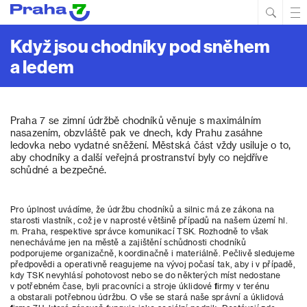
Hled
Prim
Men
Když jsou chodníky pod sněhem
a ledem
Praha 7 se zimní údržbě chodníků věnuje s maximálním
nasazením, obzvláště pak ve dnech, kdy Prahu zasáhne
ledovka nebo vydatné sněžení. Městská část vždy usiluje o to,
aby chodníky a další veřejná prostranství byly co nejdříve
schůdné a bezpečné.
Pro úplnost uvádíme, že údržbu chodníků a silnic má ze zákona na
starosti vlastník, což je v naprosté většině případů na našem území hl.
m. Praha, respektive správce komunikací TSK. Rozhodně to však
nenecháváme jen na městě a zajištění schůdnosti chodníků
podporujeme organizačně, koordinačně i materiálně. Pečlivě sledujeme
předpovědi a operativně reagujeme na vývoj počasí tak, aby i v případě,
kdy TSK nevyhlásí pohotovost nebo se do některých míst nedostane
v potřebném čase, byli pracovníci a stroje úklidové firmy v terénu
a obstarali potřebnou údržbu. O vše se stará naše správní a úklidová