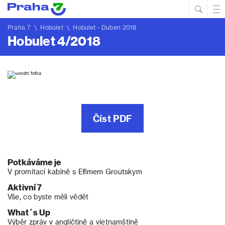
Hled
Prim
Men
Praha 7
\
Hobulet
\
Hobulet - Duben 2018
Hobulet 4/2018
Číst PDF
Potkáváme je
V promítací kabině s Efimem Groutskym
Aktivní 7
Vše, co byste měli vědět
What´s Up
Výběr zpráv v angličtině a vietnamštině