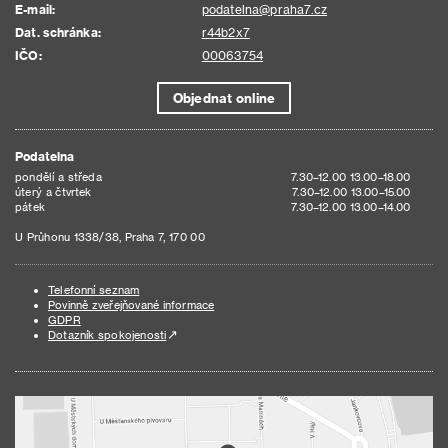
E-mail:
podatelna@praha7.cz
Dat. schránka:
r44b2x7
IČO:
00063754
Objednat online
Podatelna
pondělí a středa
7.30–12.00 13.00–18.00
úterý a čtvrtek
7.30–12.00 13.00–15.00
pátek
7.30–12.00 13.00–14.00
U Průhonu 1338/38, Praha 7, 170 00
Telefonní seznam
Povinně zveřejňované informace
GDPR
Dotazník spokojenosti