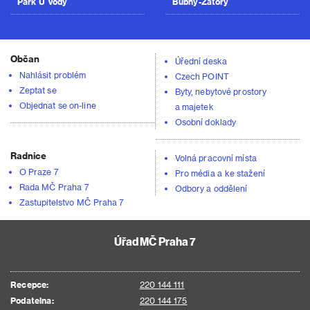
Park U Vody
Bubny-Zátory
Občan
Úřední deska
Nahlásit problém
Czech POINT
Zeptat se
Byty, nebytové prostory
Objednat se on-line
a majetek
Osobní doklady
Radnice
Volná pracovní místa
O Praze 7
Pro média a ke stažení
Rada MČ Praha 7
Odbory a oddělení
Zastupitelstvo MČ Praha 7
Úřad MČ Praha 7
Recepce:
220 144 111
Podatelna:
220 144 175