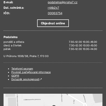
E-mail:
podatelna@praha7.cz
Dat. schránka:
r44b2x7
IČO:
00063754
Objednat online
Podatelna
pondělí a středa
7.30–12.00 13.00–18.00
úterý a čtvrtek
7.30–12.00 13.00–15.00
pátek
7.30–12.00 13.00–14.00
U Průhonu 1338/38, Praha 7, 170 00
Telefonní seznam
Povinně zveřejňované informace
GDPR
Dotazník spokojenosti