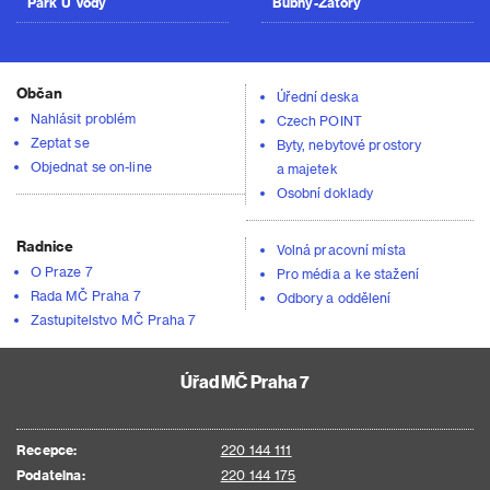
Park U Vody
Bubny-Zátory
Občan
Úřední deska
Nahlásit problém
Czech POINT
Zeptat se
Byty, nebytové prostory
Objednat se on-line
a majetek
Osobní doklady
Radnice
Volná pracovní místa
O Praze 7
Pro média a ke stažení
Rada MČ Praha 7
Odbory a oddělení
Zastupitelstvo MČ Praha 7
Úřad MČ Praha 7
Recepce:
220 144 111
Podatelna:
220 144 175