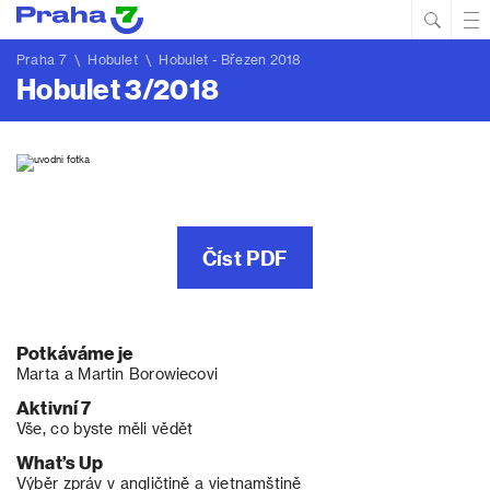
Hled
Prim
Men
Praha 7
\
Hobulet
\
Hobulet - Březen 2018
Hobulet 3/2018
Číst PDF
Potkáváme je
Marta a Martin Borowiecovi
Aktivní 7
Vše, co byste měli vědět
What’s Up
Výběr zpráv v angličtině a vietnamštině