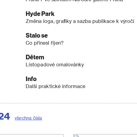
Hyde Park
Změna loga, grafiky a sazba publikace k výročí
Stalo se
Co přinesl říjen?
Dětem
Listopadové omalovánky
Info
Další praktické informace
024
všechna čísla