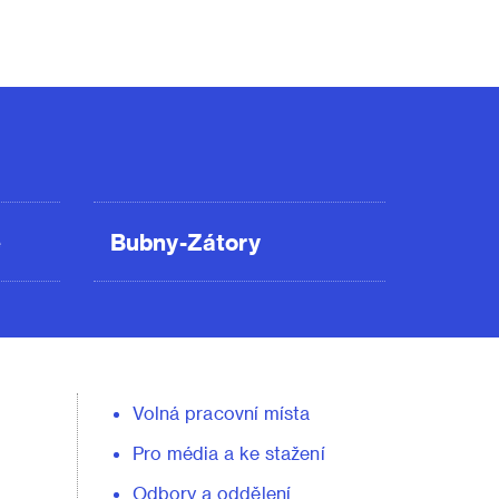
ě
Bubny-Zátory
Volná pracovní místa
Pro média a ke stažení
Odbory a oddělení