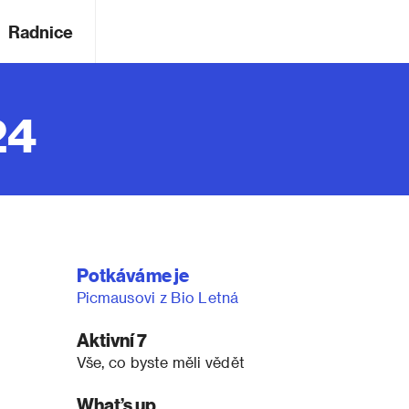
Radnice
24
Potkáváme je
Picmausovi z Bio Letná
Aktivní 7
Vše, co byste měli vědět
What’s up