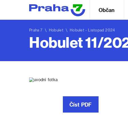
Občan
Praha 7
\
Hobulet
\
Hobulet - Listopad 2024
Hobulet 11/20
Číst PDF