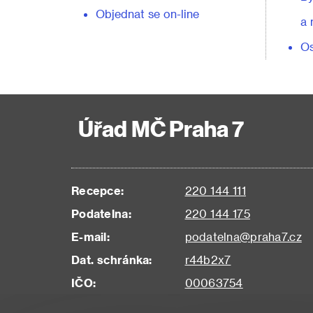
Objednat se on-line
a 
Os
Úřad MČ Praha 7
Recepce:
220 144 111
Podatelna:
220 144 175
E-mail:
podatelna@praha7.cz
Dat. schránka:
r44b2x7
IČO:
00063754