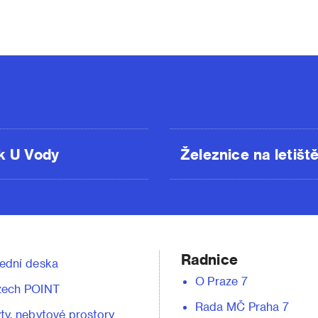
k U Vody
Železnice na letišt
Radnice
ední deska
O Praze 7
zech POINT
Rada MČ Praha 7
ty, nebytové prostory