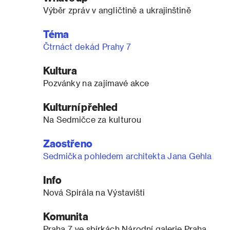
Výběr zpráv v angličtině a ukrajinštině
Téma
Čtrnáct dekád Prahy 7
Kultura
Pozvánky na zajímavé akce
Kulturní přehled
Na Sedmičce za kulturou
Zaostřeno
Sedmička pohledem architekta Jana Gehla
Info
Nová Spirála na Výstavišti
Komunita
Praha 7 ve sbírkách Národní galerie Praha