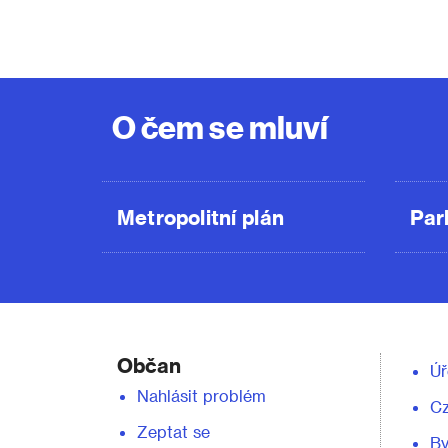
O čem se mluví
Metropolitní plán
Par
Občan
Úř
Nahlásit problém
C
Zeptat se
By