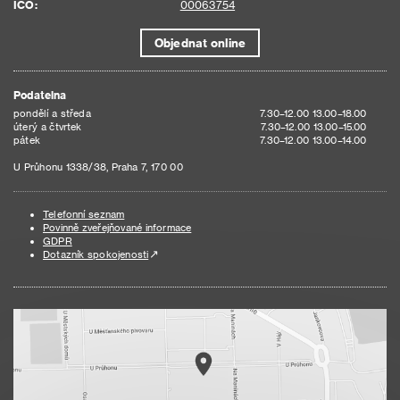
IČO:
00063754
Objednat online
Podatelna
pondělí a středa
7.30–12.00 13.00–18.00
úterý a čtvrtek
7.30–12.00 13.00–15.00
pátek
7.30–12.00 13.00–14.00
U Průhonu 1338/38, Praha 7, 170 00
Telefonní seznam
Povinně zveřejňované informace
GDPR
Dotazník spokojenosti