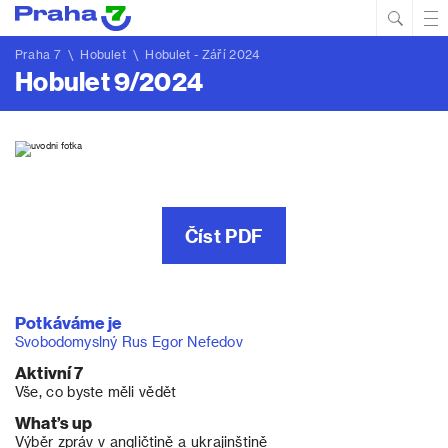
Hled
Prim
Men
Praha 7
\
Hobulet
\
Hobulet - Září 2024
Hobulet 9/2024
Číst PDF
Potkáváme je
Svobodomyslný Rus Egor Nefedov
Aktivní 7
Vše, co byste měli vědět
What’s up
Výběr zpráv v angličtině a ukrajinštině