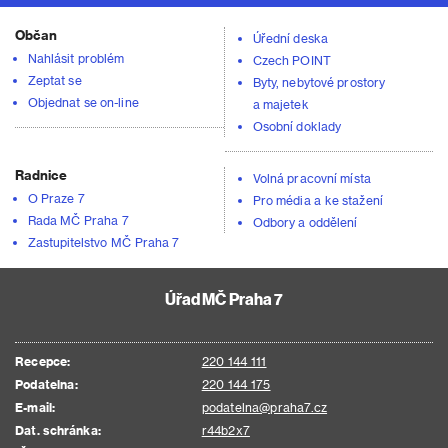
Občan
Úřední deska
Nahlásit problém
Czech POINT
Zeptat se
Byty, nebytové prostory
Objednat se on-line
a majetek
Osobní doklady
Radnice
Volná pracovní místa
O Praze 7
Pro média a ke stažení
Rada MČ Praha 7
Odbory a oddělení
Zastupitelstvo MČ Praha 7
Úřad MČ Praha 7
Recepce:
220 144 111
Podatelna:
220 144 175
E-mail:
podatelna@praha7.cz
Dat. schránka:
r44b2x7