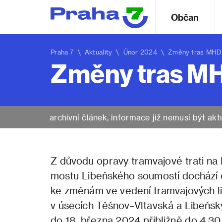
Občan
Praha 7
\
Aktuality
\ Únor 2024 \ Změny tras MHD bě
Změny tras MHD
archivní článek, informace již nemusí být akt
Z důvodu opravy tramvajové trati na
mostu Libeňského soumostí dochází od
ke změnám ve vedení tramvajových l
v úsecích Těšnov–Vltavská a Libeňs
do 18. března 2024 přibližně do 4.30