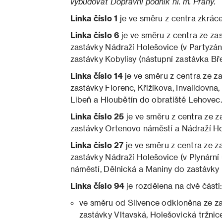
vybudovat Dopravní podnik hl. m. Prahy.
Linka číslo 1
je ve směru z centra zkrác
Linka číslo 6
je ve směru z centra ze za
zastávky Nádraží Holešovice (v Partyzáns
zastávky Kobylisy (nástupní zastávka Bř
Linka číslo 14
je ve směru z centra ze z
zastávky Florenc, Křižíkova, Invalidovna
Libeň a Hloubětín do obratiště Lehovec.
Linka číslo 25
je ve směru z centra ze 
zastávky Ortenovo náměstí a Nádraží Hol
Linka číslo 27
je ve směru z centra ze z
zastávky Nádraží Holešovice (v Plynární 
náměstí, Dělnická a Maniny do zastávky
Linka číslo 94
je rozdělena na dvě části
ve směru od Slivence odkloněna ze z
zastávky Vltavská, Holešovická tržnic