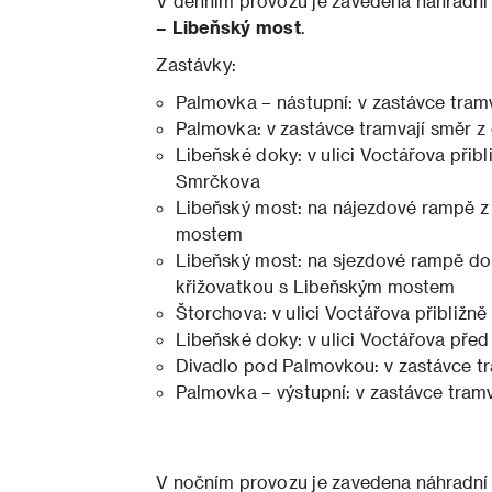
V denním provozu je zavedena náhradn
– Libeňský most
.
Zastávky:
Palmovka – nástupní: v zastávce tramv
Palmovka: v zastávce tramvají směr z 
Libeňské doky: v ulici Voctářova přibl
Smrčkova
Libeňský most: na nájezdové rampě z 
mostem
Libeňský most: na sjezdové rampě do 
křižovatkou s Libeňským mostem
Štorchova: v ulici Voctářova přibližně
Libeňské doky: v ulici Voctářova před
Divadlo pod Palmovkou: v zastávce tr
Palmovka – výstupní: v zastávce tramv
V nočním provozu je zavedena náhradn