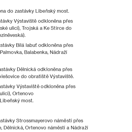
ena do zastávky Libeňský most.
stávky Výstaviště odkloněna přes
ké ulici), Trojská a Ke Stírce do
eziněveská).
astávky Bílá labuť odkloněna přes
, Palmovka, Balabenka, Nádraží
zastávky Dělnická odkloněna přes
ešovice do obratiště Výstaviště.
astávky Výstaviště odkloněna přes
ulici), Ortenovo
 Libeňský most.
:
astávky Strossmayerovo náměstí přes
e, Dělnická, Ortenovo náměstí a Nádraží