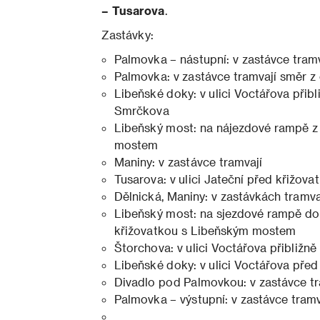
– Tusarova
.
Zastávky:
Palmovka – nástupní: v zastávce tramv
Palmovka: v zastávce tramvají směr z 
Libeňské doky: v ulici Voctářova přibl
Smrčkova
Libeňský most: na nájezdové rampě z 
mostem
Maniny: v zastávce tramvají
Tusarova: v ulici Jateční před křižova
Dělnická, Maniny: v zastávkách tramva
Libeňský most: na sjezdové rampě do 
křižovatkou s Libeňským mostem
Štorchova: v ulici Voctářova přibližně
Libeňské doky: v ulici Voctářova před
Divadlo pod Palmovkou: v zastávce tr
Palmovka – výstupní: v zastávce tramv