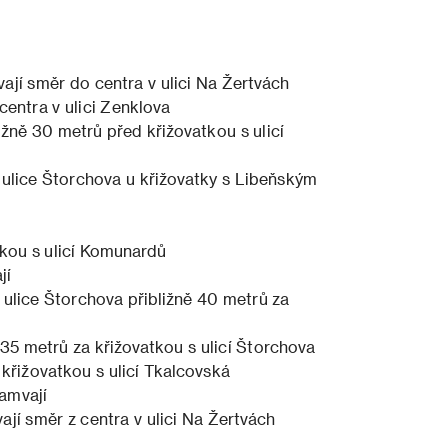
ají směr do centra v ulici Na Žertvách
centra v ulici Zenklova
ižně 30 metrů před křižovatkou s ulicí
ulice Štorchova u křižovatky s Libeňským
tkou s ulicí Komunardů
jí
ulice Štorchova přibližně 40 metrů za
 35 metrů za křižovatkou s ulicí Štorchova
 křižovatkou s ulicí Tkalcovská
amvají
ají směr z centra v ulici Na Žertvách