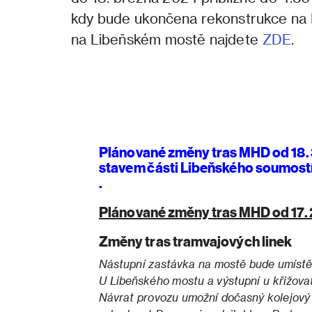
kdy bude ukončena rekonstrukce na H
na Libeňském mostě najdete
ZDE
.
Plánované změny tras MHD od 18. 3
stavem části Libeňského soumost
.
Plánované změny tras MHD od 17. 2
Změny tras tramvajových linek
Nástupní zastávka na mostě bude umístě
U Libeňského mostu a výstupní u křižova
Návrat provozu umožní dočasný kolejový p