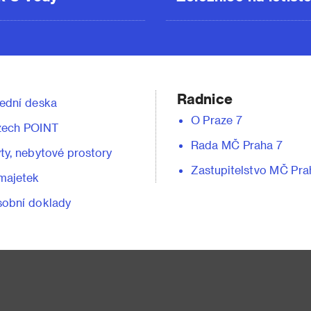
Radnice
ední deska
O Praze 7
zech POINT
Rada MČ Praha 7
ty, nebytové prostory
Zastupitelstvo MČ Pra
majetek
obní doklady