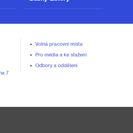
Volná pracovní místa
Pro média a ke stažení
Odbory a oddělení
ha 7