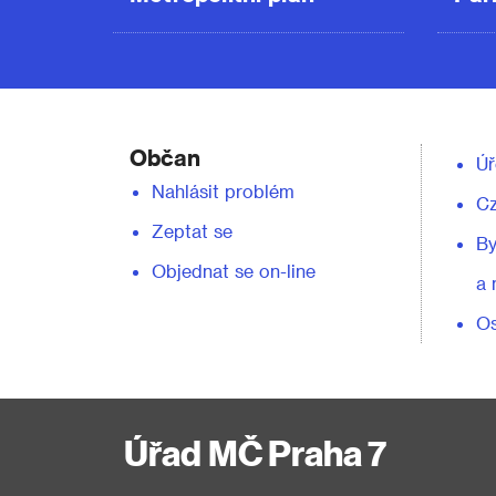
Občan
Úř
Nahlásit problém
C
Zeptat se
By
Objednat se on-line
a 
Os
Úřad MČ Praha 7