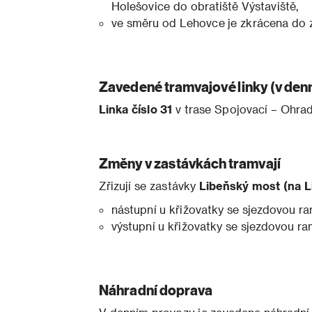
Holešovice do obratiště Výstaviště,
ve směru od Lehovce je zkrácena do 
Zavedené tramvajové linky (v den
Linka číslo 31
v trase Spojovací – Ohra
Změny v zastávkách tramvají
Zřizují se zastávky
Libeňský most (na 
nástupní u křižovatky se sjezdovou r
výstupní u křižovatky se sjezdovou r
Náhradní doprava