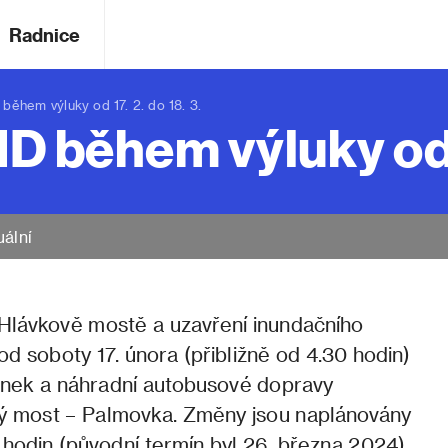
Radnice
hem výluky od 17. 2. do 18. 3.
 během výluky od 17
uální
 Hlávkově mostě a uzavření inundačního
 soboty 17. února (přibližně od 4.30 hodin)
inek a náhradní autobusové dopravy
ký most – Palmovka. Změny jsou naplánovány
 hodin (původní termín byl 26. března 2024),