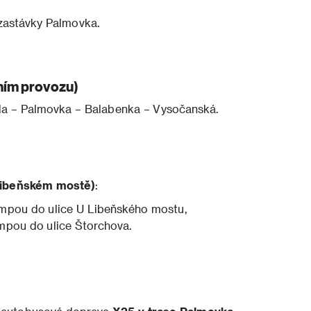
zastávky Palmovka.
ním provozu)
da – Palmovka – Balabenka – Vysočanská.
Libeňském mostě)
:
ampou do ulice U Libeňského mostu,
ampou do ulice Štorchova.