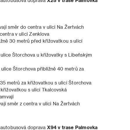
í autobusová doprava
X25 v trase Palmovka
ají směr do centra v ulici Na Žertvách
centra v ulici Zenklova
ižně 30 metrů před křižovatkou s ulicí
ulice Štorchova u křižovatky s Libeňským
ulice Štorchova přibližně 40 metrů za
 35 metrů za křižovatkou s ulicí Štorchova
 křižovatkou s ulicí Tkalcovská
amvají
ají směr z centra v ulici Na Žertvách
í autobusová doprava
X94 v trase Palmovka