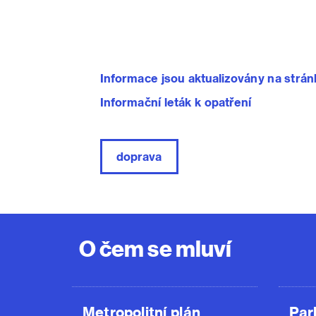
Informace jsou aktualizovány na strá
Informační leták k opatření
doprava
O čem se mluví
Metropolitní plán
Par