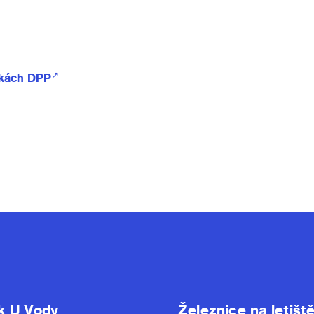
nkách DPP
k U Vody
Železnice na letišt