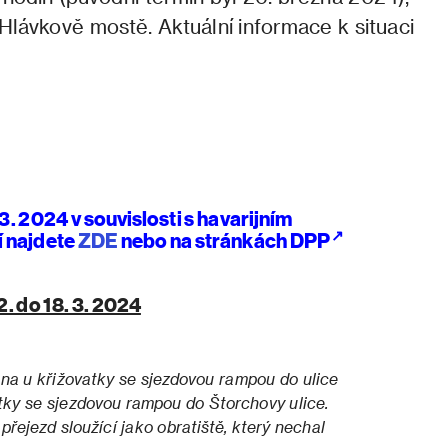
lávkově mostě. Aktuální informace k situaci
. 2024 v souvislosti s havarijním
í najdete
ZDE
nebo
na stránkách DPP
. do 18. 3. 2024
na u křižovatky se sjezdovou rampou do ulice
tky se sjezdovou rampou do Štorchovy ulice.
řejezd sloužící jako obratiště, který nechal