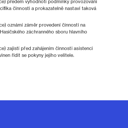
akce) předem vyhodnotí podmínky provozování
cifika činnosti a prokazatelně nastaví taková
kce) oznámí záměr provedení činnosti na
o Hasičského záchranného sboru hlavního
e) zajistí před zahájením činnosti asistenci
nen řídit se pokyny jejího velitele.