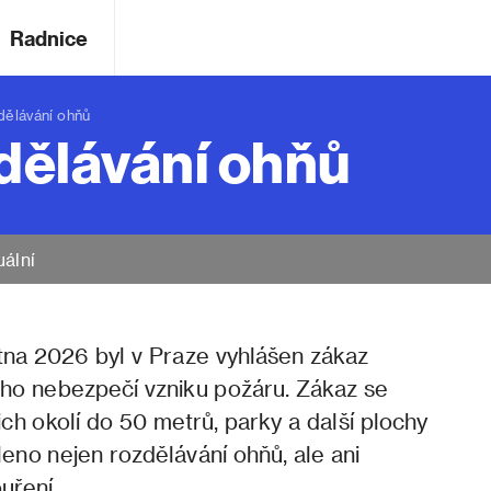
Radnice
ělávání ohňů
zdělávání ohňů
uální
tna 2026 byl v Praze vyhlášen zákaz
ho nebezpečí vzniku požáru. Zákaz se
ich okolí do 50 metrů, parky a další plochy
leno nejen rozdělávání ohňů, ale ani
uření.