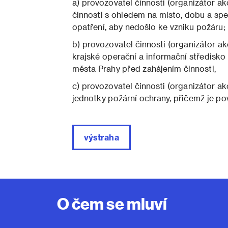
a) provozovatel činnosti (organizátor 
činnosti s ohledem na místo, dobu a spe
opatření, aby nedošlo ke vzniku požáru;
b) provozovatel činnosti (organizátor a
krajské operační a informační středisk
města Prahy před zahájením činnosti,
c) provozovatel činnosti (organizátor akc
jednotky požární ochrany, přičemž je povi
výstraha
O čem se mluví