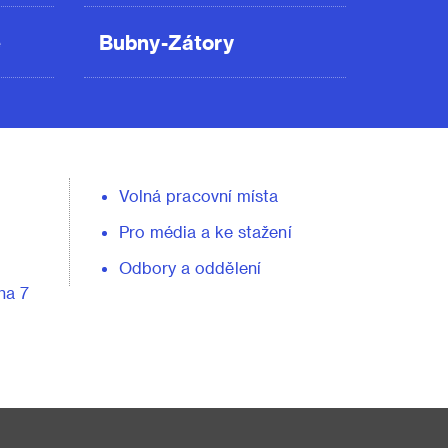
ě
Bubny-Zátory
Volná pracovní místa
Pro média a ke stažení
Odbory a oddělení
ha 7