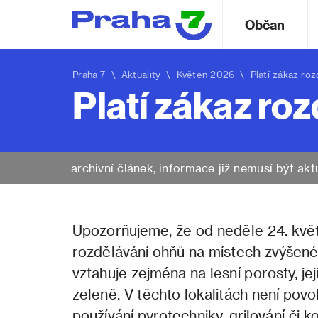
Občan
Praha 7
\
Aktuality
\ Květen 2026 \ Platí zákaz rozd
Platí zákaz ro
archivní článek, informace již nemusí být akt
Upozorňujeme, že od neděle 24. kvě
rozdělávání ohňů na místech zvýšené
vztahuje zejména na lesní porosty, jej
zeleně. V těchto lokalitách není povo
používání pyrotechniky, grilování či ko