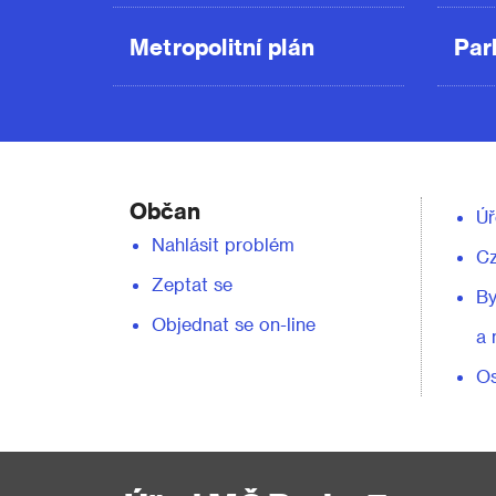
Metropolitní plán
Par
Občan
Úř
Nahlásit problém
C
Zeptat se
By
Objednat se on-line
a 
Os