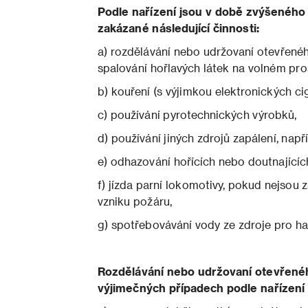
Podle nařízení jsou v době zvýšeného
zakázané následující činnosti:
a) rozdělávání nebo udržovaní otevřeného
spalování hořlavých látek na volném pros
b) kouření (s výjimkou elektronických cig
c) používání pyrotechnických výrobků,
d) používání jiných zdrojů zapálení, např
e) odhazování hořících nebo doutnající
f) jízda parní lokomotivy, pokud nejsou
vzniku požáru,
g) spotřebovávání vody ze zdroje pro ha
Rozdělávání nebo udržovaní otevřenéh
výjimečných případech podle nařízení