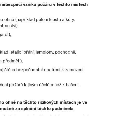
 nebezpečí vzniku požáru v těchto místech
 ohně (například pálení klestu a kůry,
tranství),
aret),
íklad létající přání, lampiony, pochodně,
ch předmětů,
 zajištěna bezpečnostní opatření k zamezení
šení požárů k jiným účelům než k hašení.
o ohně na těchto rizikových místech je ve
 možné za splnění těchto podmínek: