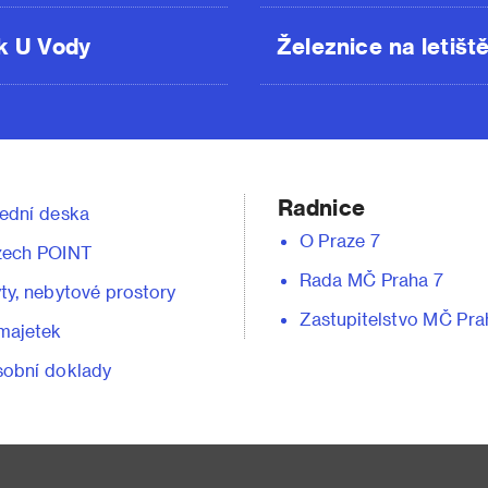
k U Vody
Železnice na letišt
Radnice
ední deska
O Praze 7
zech POINT
Rada MČ Praha 7
ty, nebytové prostory
Zastupitelstvo MČ Pra
majetek
obní doklady