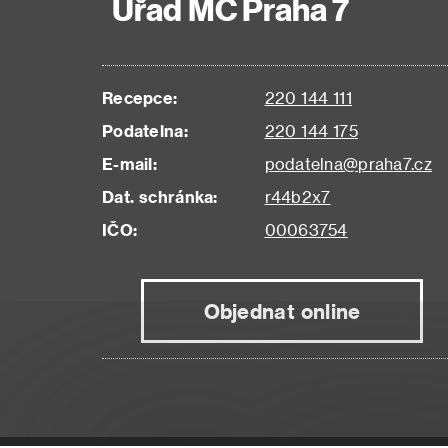
Úřad MČ Praha 7
Recepce:
220 144 111
Podatelna:
220 144 175
E-mail:
podatelna@praha7.cz
Dat. schránka:
r44b2x7
IČO:
00063754
Objednat online