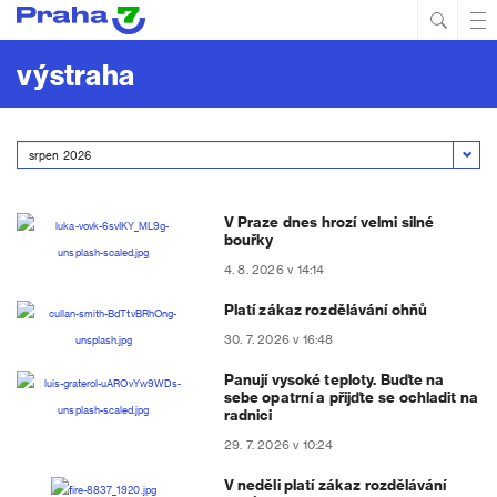
Hled
Prim
Men
výstraha
V Praze dnes hrozí velmi silné
bouřky
4. 8. 2026 v 14:14
Platí zákaz rozdělávání ohňů
30. 7. 2026 v 16:48
Panují vysoké teploty. Buďte na
sebe opatrní a přijďte se ochladit na
radnici
29. 7. 2026 v 10:24
V neděli platí zákaz rozdělávání