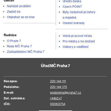
Občan
Úřední deska
Nahlásit problém
Czech POINT
Zeptat se
Byty, nebytové prostory
Objednat se on-line
a majetek
Osobní doklady
Radnice
Volná pracovní místa
O Praze 7
Pro média a ke stažení
Rada MČ Praha 7
Odbory a oddělení
Zastupitelstvo MČ Praha 7
Úřad MČ Praha 7
Recepce:
220 144 111
Podatelna:
220 144 175
E-mail:
podatelna@praha7.cz
Dat. schránka:
r44b2x7
IČO:
00063754