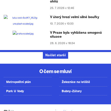
ohňů
25. 7. 2026 v 12:46
V úterý hrozí velmi silné bouřky
13. 7. 2026 v 13:33
V Praze byla vyhlášena smogová
situace
28. 6. 2026 v 18:34
Načíst starší
O čem se mluví
Metropolitní plán
Železnice na letiště
Park U Vody
Bubny-Zátory