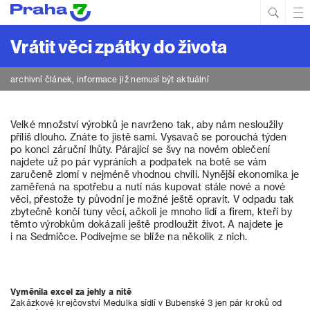
Hled
Prim
Men
Vrátit věci zpátky do života
archivní článek, informace již nemusí být aktuální
Velké množství výrobků je navrženo tak, aby nám nesloužily
příliš dlouho. Znáte to jistě sami. Vysavač se porouchá týden
po konci záruční lhůty. Párající se švy na novém oblečení
najdete už po pár vypráních a podpatek na botě se vám
zaručeně zlomí v nejméně vhodnou chvíli. Nynější ekonomika je
zaměřená na spotřebu a nutí nás kupovat stále nové a nové
věci, přestože ty původní je možné ještě opravit. V odpadu tak
zbytečně končí tuny věcí, ačkoli je mnoho lidí a firem, kteří by
těmto výrobkům dokázali ještě prodloužit život. A najdete je
i na Sedmičce. Podívejme se blíže na několik z nich.
Vyměnila excel za jehly a nitě
Zakázkové krejčovství Medulka sídlí v Bubenské 3 jen pár kroků od