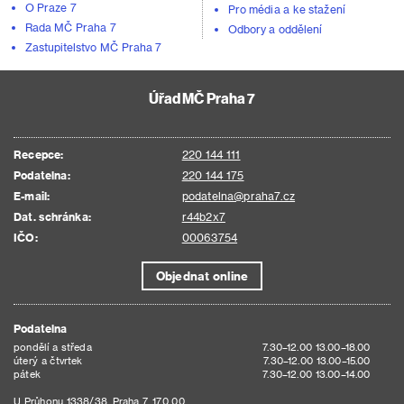
O Praze 7
Pro média a ke stažení
Rada MČ Praha 7
Odbory a oddělení
Zastupitelstvo MČ Praha 7
Úřad MČ Praha 7
Recepce:
220 144 111
Podatelna:
220 144 175
E-mail:
podatelna@praha7.cz
Dat. schránka:
r44b2x7
IČO:
00063754
Objednat online
Podatelna
pondělí a středa
7.30–12.00 13.00–18.00
úterý a čtvrtek
7.30–12.00 13.00–15.00
pátek
7.30–12.00 13.00–14.00
U Průhonu 1338/38, Praha 7, 170 00