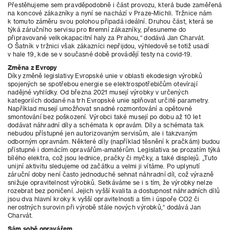
Přestěhujeme sem pravděpodobně i část provozu, která bude zaměřená
na koncové zákazníky a nyní se nachází v Praze-Michli. Tržnice nám
k tomuto záměru svou polohou připadá ideální. Druhou část, která se
týká záručního servisu pro firemní zákazníky, přesuneme do
připravované velkokapacitní haly za Prahou,“ dodává Jan Charvát.
O Šatník v tržnici však zákazníci nepřijdou, výhledově se totiž usadí
v hale 19, kde se v současné době provádějí testy na covid-19.
Změna z Evropy
Díky změně legislativy Evropské unie v oblasti ekodesign výrobků
spojených se spotřebou energie se elektrospotřebičům otevírají
nadějné vyhlídky. Od března 2021 musejí výrobky v určených
kategoriích dodané na trh Evropské unie splňovat určité parametry.
Například musejí umožňovat snadné rozmontování a opětovné
smontování bez poškození. Výrobci také musejí po dobu až 10 let
dodávat náhradní díly a schémata k opravám. Díly a schémata tak
nebudou přístupné jen autorizovaným servisům, ale i takzvaným
odborným opravnám. Některé díly (například těsnění k pračkám) budou
přístupné i domácím opravářům-amatérům. Legislativa se prozatím týká
bílého elektra, což jsou lednice, pračky či myčky, a také displejů. „Tuto
unijní aktivitu sledujeme od začátku a velmi ji vítáme. Po uplynutí
záruční doby není často jednoduché sehnat náhradní díl, což výrazně
snižuje opravitelnost výrobků. Setkáváme se i s tím, že výrobky nelze
rozebrat bez poničení. Jejich vyšší kvalita a dostupnost náhradních dílů
jsou dva hlavní kroky k vyšší opravitelnosti a tím i úspoře CO2 či
nerostných surovin při výrobě stále nových výrobků,“ dodává Jan
Charvát.
Sám sobě opravářem