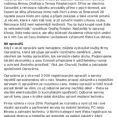
rodinnou firmou Ondřeje a Terezy Folejtarových. Dříve se všechna
čalounění a renovace nábytku prováděly přímo v jejich domově, ale
časem se dílna přesunula mimo naši čtvrť a dnes ve Šmeralově 28
najdete pouze místo pro výdej a příjem zakázek a také vzorník potahů.
„K věcem, které k nám lidé nosí, si již vytvořili vlastní citovou vazbu.
Renovace totiž není nejlevnější možností. Tou by byla koupě nové židle
ve velkoobchodě,“ vysvětluje Ondřej Folejtar. Nejčastěji tu opravují
křesla, židle nebo lavice, ale díky blízkosti Akademie výtvarných umění
se k nim čas od času dostane i požadavek vyčalounit třeba kus obrazu.
Síť opravářů
Když v okolí opraváře sami nenajdete, můžete vyzkoušet služby firmy
Opravárna, která sdružuje opraváře rozličného zaměření. „Jsme
otevření jak hobby opravářům, tak servisům všeho druhu. Podporujeme
lokální ekonomiku a svou činností přispíváme k udržitelnému rozvoji
a ochraně životního prostředí,“ říká Jan Charvát, ředitel a zakladatel
společnosti Opravárna.
Opravárna je s více než 2 000 registrovanými opraváři a servisy
největší opravárenskou sítí u nás. Snadno propojí zákazníka s nejbližším
servisem či opravářem za rozumnou cenu. Hobby opraváři si totiž hravě
poradí téměř se vším, co už odborné servisy nechtějí dělat – třeba se
starším elektrozbožím či kuchyňskými spotřebiči. Odborné servisy
oproti tomu zase v krátké době dokážou opravit moderní techniku.
Firma vznikla v roce 2014. Postupně se rozrostla a nyní už má i své
vlastní opraváře a partnerské servisy na mobilní telefony, PC nebo
fitness a zahradní techniku. U těchto kategorií není třeba registrace na
webové stránce a neplatíte ani poplatek za zadání zakázky, který