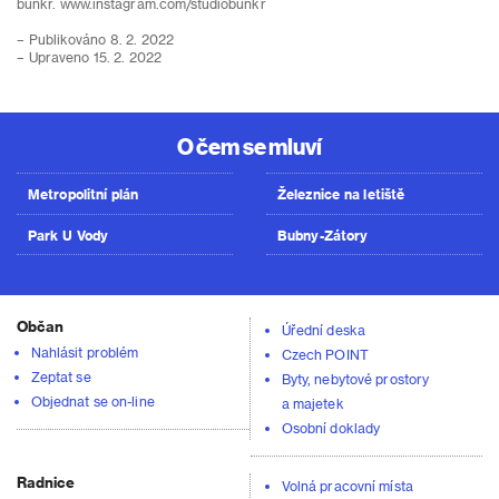
bunkr. www.instagram.com/studiobunkr
– Publikováno 8. 2. 2022
– Upraveno 15. 2. 2022
O čem se mluví
Metropolitní plán
Železnice na letiště
Park U Vody
Bubny-Zátory
Občan
Úřední deska
Nahlásit problém
Czech POINT
Zeptat se
Byty, nebytové prostory
Objednat se on-line
a majetek
Osobní doklady
Radnice
Volná pracovní místa