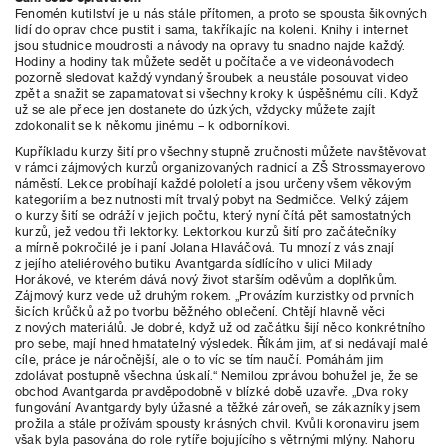
Fenomén kutilství je u nás stále přítomen, a proto se spousta šikovných
lidí do oprav chce pustit i sama, takříkajíc na koleni. Knihy i internet
jsou studnice moudrosti a návody na opravy tu snadno najde každý.
Hodiny a hodiny tak můžete sedět u počítače a ve videonávodech
pozorně sledovat každý vyndaný šroubek a neustále posouvat video
zpět a snažit se zapamatovat si všechny kroky k úspěšnému cíli. Když
už se ale přece jen dostanete do úzkých, vždycky můžete zajít
zdokonalit se k někomu jinému – k odborníkovi.
Kupříkladu kurzy šití pro všechny stupně zručnosti můžete navštěvovat
v rámci zájmových kurzů organizovaných radnicí a ZŠ Strossmayerovo
náměstí. Lekce probíhají každé pololetí a jsou určeny všem věkovým
kategoriím a bez nutnosti mít trvalý pobyt na Sedmičce. Velký zájem
o kurzy šití se odráží v jejich počtu, který nyní čítá pět samostatných
kurzů, jež vedou tři lektorky. Lektorkou kurzů šití pro začátečníky
a mírně pokročilé je i paní Jolana Hlaváčová. Tu mnozí z vás znají
z jejího ateliérového butiku Avantgarda sídlícího v ulici Milady
Horákové, ve kterém dává nový život starším oděvům a doplňkům.
Zájmový kurz vede už druhým rokem. „Provázím kurzistky od prvních
šicích krůčků až po tvorbu běžného oblečení. Chtějí hlavně věci
z nových materiálů. Je dobré, když už od začátku šijí něco konkrétního
pro sebe, mají hned hmatatelný výsledek. Říkám jim, ať si nedávají malé
cíle, práce je náročnější, ale o to víc se tím naučí. Pomáhám jim
zdolávat postupně všechna úskalí.“ Nemilou zprávou bohužel je, že se
obchod Avantgarda pravděpodobně v blízké době uzavře. „Dva roky
fungování Avantgardy byly úžasné a těžké zároveň, se zákazníky jsem
prožila a stále prožívám spousty krásných chvil. Kvůli koronaviru jsem
však byla pasována do role rytíře bojujícího s větrnými mlýny. Nahoru