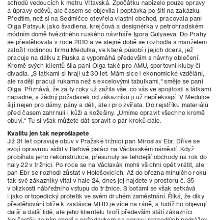
schodů vedoucích k metru Vltavská. Zpočátku nabízelo pouze opravy
a úpravy oděvů, ale časem se objevila i poptávka po šití na zakázku.
Předtím, než si na Sedmičce otevřela vlastní obchod, pracovala paní
Olga Patsyuk jako švadlena, krejčová a designérka v petrohradském
módním domě hvězdného ruského návrháře Igora Gulyaeva. Do Prahy
se přestěhovala v roce 2010 a ve stejné době se rozhodla s manželem
založit rodinnou firmu Medulka, ve které působí i jejich dcera, jež
pracuje na dálku z Ruska a vypomáhá především s návrhy oblečení.
Kromě svých klientů šila paní Olga také pro AMU, sportovní kluby či
divadla. „S látkami si hraji už 30 let. Mám sice i ekonomické vzdělání,
ale raději pracuji rukama než s excelovými tabulkami,“ směje se paní
Olga. Přiznává, že za ty roky už zažila vše, co vás ve spojitosti s látkami
napadne, a žádný požadavek od zákazníků ji už nepřekvapí. V Medulce
šijí nejen pro dámy, pány a děti, ale i pro zvířata. Do rejstříku materiálů
před časem zahrnuli i kůži a kožešiny. „Umíme opravit všechno kromě
obuvi.“ Tu si však můžete dát spravit o pár kroků dále.
Kvalitu jen tak neprošlapete
Již 31 let opravuje obuv v Pražské tržnici pan Miroslav Ebr. Dříve se
svojí opravnou sídlil v Baťově paláci na Václavském náměstí. Když
probíhala jeho rekonstrukce, přesunuly se tehdejší obchody na rok do
haly 22 v tržnici. Po roce se na Václavák mohli všichni opět vrátit, ale
pan Ebr se rozhodl zůstat v Holešovicích. Až do března minulého roku
tak své zákazníky vítal v hale 24, dnes jej najdete v prostoru č. 35
v blízkosti nábřežního vstupu do tržnice. S botami se však setkává
i jako ortopedický protetik ve svém druhém zaměstnání. Říká, že díky
přestěhování blíže k zastávce MHD je více na ráně, a tudíž ho objevují
další a další lidé, ale jeho klientelu tvoří především stálí zákazníci.
Nejčastěji za ním chodí s požadavkem na opravu rozpadlých podrážek.