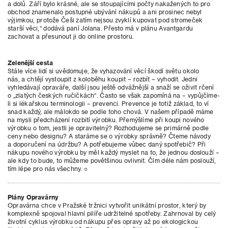
a dolů. Září bylo krásné, ale se stoupajícími počty nakažených to pro
obchod znamenalo postupné ubývání nákupů a ani prosinec nebyl
výjimkou, protože Češi zatím nejsou zvyklí kupovat pod stromeček
starší věci,“ dodává paní Jolana. Přesto má v plánu Avantgardu
zachovat a přesunout ji do online prostoru.
Zelenější cesta
Stále více lidí si uvědomuje, že vyhazování věcí škodí světu okolo
nás, a chtějí vystoupit z koloběhu koupit – rozbít – vyhodit. Jedni
vyhledávají opraváře, další jsou ještě odvážnější a snaží se oživit rčení
o „zlatých českých ručičkách“. Často se však zapomíná na – vypůjčíme-
li si lékařskou terminologii – prevenci. Prevence je totiž základ, to ví
snad každý, ale málokdo se podle toho chová. V našem případě máme
na mysli předcházení rozbití výrobku. Přemýšlíme při koupi nového
výrobku o tom, jestli je opravitelný? Rozhodujeme se primárně podle
ceny nebo designu? A staráme se o výrobky správně? Čteme návody
a doporučení na údržbu? A potřebujeme vůbec daný spotřebič? Při
nákupu nového výrobku by měl každý myslet na to, že jednou doslouží –
ale kdy to bude, to můžeme povětšinou ovlivnit. Čím déle nám poslouží,
tím lépe pro nás všechny. ○
Plány Opravárny
Opravárna chce v Pražské tržnici vytvořit unikátní prostor, který by
komplexně spojoval hlavní pilíře udržitelné spotřeby. Zahrnoval by celý
životní cyklus výrobku od nákupu přes opravy až po ekologickou