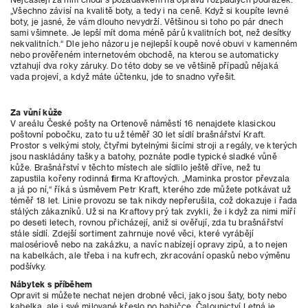
„Všechno závisí na kvalitě boty, a tedy i na ceně. Když si koupíte levné
boty, je jasné, že vám dlouho nevydrží. Většinou si toho po pár dnech
sami všimnete. Je lepší mít doma méně párů kvalitních bot, než desítky
nekvalitních.“ Dle jeho názoru je nejlepší koupě nové obuvi v kamenném
nebo prověřeném internetovém obchodě, na kterou se automaticky
vztahují dva roky záruky. Do této doby se ve většině případů nějaká
vada projeví, a když máte účtenku, jde to snadno vyřešit.
Za vůní kůže
V areálu České pošty na Ortenově náměstí 16 nenajdete klasickou
poštovní pobočku, zato tu už téměř 30 let sídlí brašnářství Kraft.
Prostor s velkými stoly, čtyřmi bytelnými šicími stroji a regály, ve kterých
jsou naskládány tašky a batohy, poznáte podle typické sladké vůně
kůže. Brašnářství v těchto místech ale sídlilo ještě dříve, než tu
zapustila kořeny rodinná firma Kraftových. „Maminka prostor převzala
a já po ní,“ říká s úsměvem Petr Kraft, kterého zde můžete potkávat už
téměř 18 let. Linie provozu se tak nikdy nepřerušila, což dokazuje i řada
stálých zákazníků. Už si na Kraftovy prý tak zvykli, že i když za nimi míří
po deseti letech, rovnou přicházejí, aniž si ověřují, zda tu brašnářství
stále sídlí. Zdejší sortiment zahrnuje nové věci, které vyrábějí
malosériově nebo na zakázku, a navíc nabízejí opravy zipů, a to nejen
na kabelkách, ale třeba i na kufrech, zkracování opasků nebo výměnu
podšívky.
Nábytek s příběhem
Opravit si můžete nechat nejen drobné věci, jako jsou šaty, boty nebo
kabelka, ale i své milované křeslo po babičce. Čalounictví Letná je