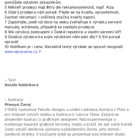
pomůžete ostatním zákazníkům.
5 Někteří prodejci mají filtry dle reklamovatelnosti, např. Alza.
6 Dobrý prodejce vám poradí. Ptejte se na kvalitu, opravitelnost,
častost reklamací. I ověřená značka kvality napoví.
7 Zapátrejte, jestli výrobce na webu zveřejňuje k výrobku servisní
manuály, schémata, případně se zeptejte prodejce.
8 Má výrobce zastoupení v České republice a vlastní servisní síť?
9 Dodává výrobce ke svým výrobkům náhradní díly? S tím poradí
opravář.
10 Vodítkem je i cena. Nereálně levný výrobek se opravit nevyplatí.
www.opravarna.cz
– Text
Natalie Kolláriková
– Ilustrace
Přemysl Černý
(*1985) vystudoval Fakultu designu a umění Ladislava Sutnara v Plzni a
pro Hobulet vytvořil obálku a ilustrace k rubrice Téma. Zabývá se
především ilustrací a grafickým designem. Rád experimentuje a
kombinuje klasické grafické techniky, malbu a koláž. Ve své volné tvorbě
často vytváří deníkové záznamy každodenního života, jeho temné i
úsměvné stránky. V současné době se prezentuje pod jménem studio