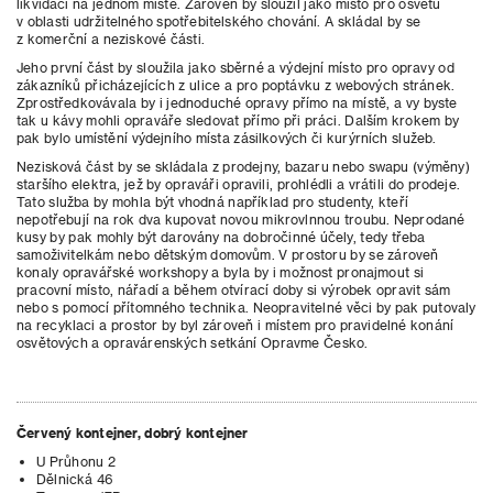
likvidaci na jednom místě. Zároveň by sloužil jako místo pro osvětu
v oblasti udržitelného spotřebitelského chování. A skládal by se
z komerční a neziskové části.
Jeho první část by sloužila jako sběrné a výdejní místo pro opravy od
zákazníků přicházejících z ulice a pro poptávku z webových stránek.
Zprostředkovávala by i jednoduché opravy přímo na místě, a vy byste
tak u kávy mohli opraváře sledovat přímo při práci. Dalším krokem by
pak bylo umístění výdejního místa zásilkových či kurýrních služeb.
Nezisková část by se skládala z prodejny, bazaru nebo swapu (výměny)
staršího elektra, jež by opraváři opravili, prohlédli a vrátili do prodeje.
Tato služba by mohla být vhodná například pro studenty, kteří
nepotřebují na rok dva kupovat novou mikrovlnnou troubu. Neprodané
kusy by pak mohly být darovány na dobročinné účely, tedy třeba
samoživitelkám nebo dětským domovům. V prostoru by se zároveň
konaly opravářské workshopy a byla by i možnost pronajmout si
pracovní místo, nářadí a během otvírací doby si výrobek opravit sám
nebo s pomocí přítomného technika. Neopravitelné věci by pak putovaly
na recyklaci a prostor by byl zároveň i místem pro pravidelné konání
osvětových a opravárenských setkání Opravme Česko.
Červený kontejner, dobrý kontejner
U Průhonu 2
Dělnická 46