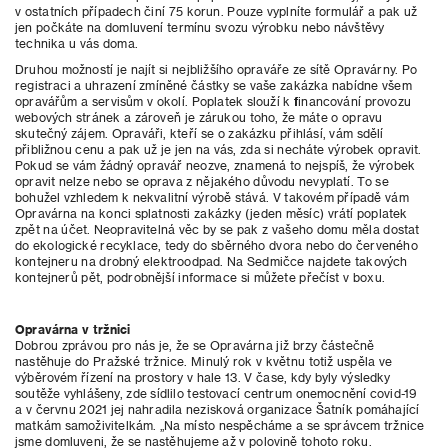
v ostatních případech činí 75 korun. Pouze vyplníte formulář a pak už
jen počkáte na domluvení termínu svozu výrobku nebo návštěvy
technika u vás doma.
Druhou možností je najít si nejbližšího opraváře ze sítě Opravárny. Po
registraci a uhrazení zmíněné částky se vaše zakázka nabídne všem
opravářům a servisům v okolí. Poplatek slouží k financování provozu
webových stránek a zároveň je zárukou toho, že máte o opravu
skutečný zájem. Opraváři, kteří se o zakázku přihlásí, vám sdělí
přibližnou cenu a pak už je jen na vás, zda si necháte výrobek opravit.
Pokud se vám žádný opravář neozve, znamená to nejspíš, že výrobek
opravit nelze nebo se oprava z nějakého důvodu nevyplatí. To se
bohužel vzhledem k nekvalitní výrobě stává. V takovém případě vám
Opravárna na konci splatnosti zakázky (jeden měsíc) vrátí poplatek
zpět na účet. Neopravitelná věc by se pak z vašeho domu měla dostat
do ekologické recyklace, tedy do sběrného dvora nebo do červeného
kontejneru na drobný elektroodpad. Na Sedmičce najdete takových
kontejnerů pět, podrobnější informace si můžete přečíst v boxu.
Opravárna v tržnici
Dobrou zprávou pro nás je, že se Opravárna již brzy částečně
nastěhuje do Pražské tržnice. Minulý rok v květnu totiž uspěla ve
výběrovém řízení na prostory v hale 13. V čase, kdy byly výsledky
soutěže vyhlášeny, zde sídlilo testovací centrum onemocnění covid-19
a v červnu 2021 jej nahradila nezisková organizace Šatník pomáhající
matkám samoživitelkám. „Na místo nespěcháme a se správcem tržnice
jsme domluveni, že se nastěhujeme až v polovině tohoto roku.