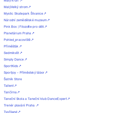
Malý kruh
MalýVelký strom
Mystic Skatepark Štvanice
Národní zemědělské muzeum
Pink Box | Filozofie pro děti
Planetárium Praha
Pohled_pracoviště
Příměšťák
Sedmikvět
Simply Dance
SportKids
Sportjoy – Příměstský tábor
Šatník Store
Tallent
Tančírna
Taneční škola a Taneční klub DanceExpert
Trenér plavání Praha
Tvořiland