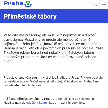
Hled
Prim
Men
Příměstské tábory
Vaše dítě má prázdniny, ale musí je z nejrůznějších důvodů
trávit doma? Prázdniny ve městě ale mohou být stejně
zajímavé a třeba ještě zajímavější než prázdniny mimo město.
Během jarních, letních a podzimních prázdnin se po celé Praze
7 každým rokem koná hned několik příměstských táborů
s bohatým programem, kde se vaše dítě rozhodně nebude
nudit.
Představujeme vám souhrnný přehled institucí v Praze 7, které poskytují
příměstské tábory. Výčet nemusí být úplný. Městská část Praha 7 není
pořadatelem těchto táborů.
Pořádáte příměstský tábor v Praze 7 a nenašli jste se v seznamu?
Napište nám do
oddělení komunikace
– rádi vás doplníme.