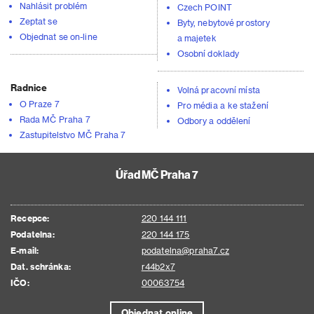
Nahlásit problém
Czech POINT
Zeptat se
Byty, nebytové prostory
Objednat se on-line
a majetek
Osobní doklady
Radnice
Volná pracovní místa
O Praze 7
Pro média a ke stažení
Rada MČ Praha 7
Odbory a oddělení
Zastupitelstvo MČ Praha 7
Úřad MČ Praha 7
Recepce:
220 144 111
Podatelna:
220 144 175
E-mail:
podatelna@praha7.cz
Dat. schránka:
r44b2x7
IČO:
00063754
Objednat online