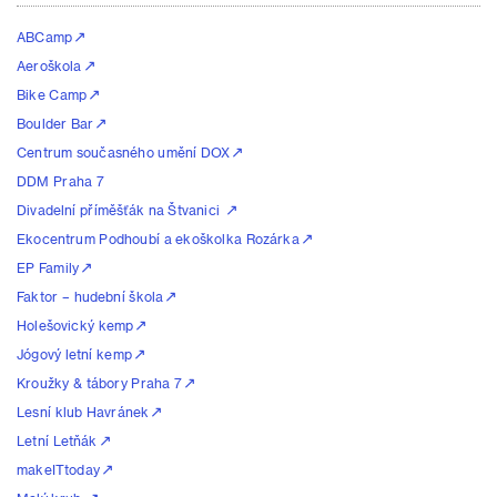
ABCamp
Aeroškola
Bike Camp
Boulder Bar
Centrum současného umění DOX
DDM Praha 7
Divadelní příměšťák na Štvanici
Ekocentrum Podhoubí a ekoškolka Rozárka
EP Family
Faktor – hudební škola
Holešovický kemp
Jógový letní kemp
Kroužky & tábory Praha 7
Lesní klub Havránek
Letní Letňák
makeITtoday