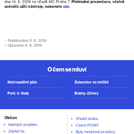
dne 14. 6. 2019 na Úřadě MČ Praha 7.
Přehledné prezentace, včetně
scénářů užití nástroje, naleznete
zde
.
– Publikováno 5. 9. 2019
– Upraveno 6. 9. 2019
O čem se mluví
Metropolitní plán
Železnice na letiště
Park U Vody
Bubny-Zátory
Občan
Úřední deska
Nahlásit problém
Czech POINT
Zeptat se
Byty, nebytové prostory