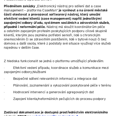
Předmětem zakázky
„Elektronický nástroj pro sdílení dat a case
management – platforma CaseMan“
je vyvinout a na úrovni městské
části otestovat a provozovat softwarový nástroj, který umožní
efektivní vedení klientů (case management) napříč jednotlivými
zapojenými odbory úřadu, systémem sociálních a zdravotních služeb,
případně i neformální péče.
Nástroj má sloužit koordinátorům péče
a ostatním zapojeným profesím poskytujících podporu cílové skupině
klientů, kterými jsou zejména potřební senioři, lidé s chronickým
onemocněním či se zdravotním postižením, lidé v bytové nouzi či bez
domova a další osoby, které z podstaty své situace využívají více služeb
najednou v delším čase.
Z hlediska funkcionalit se jedná o platformu umožňující především:
· Efektivní vedení případu, koordinace služeb a komunikace mezi
zapojenými odbory/službami
· Bezpečné sdílení relevantních informací a integrace dat
· Plánování, zaznamenání a vykazování poskytované péče v terénu
· Hodnocení intervencí a generování agregovaných dat
· Zapojení klienta/neformálních pečujících do procesu podpory
Zadávací dokumentace je dostupná prostřednictvím elektronického