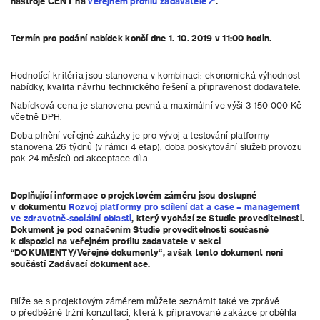
nástroje CENT na
veřejném profilu zadavatele
.
Termín pro podání nabídek končí dne 1. 10. 2019 v 11:00 hodin.
Hodnotící kritéria jsou stanovena v kombinaci: ekonomická výhodnost
nabídky, kvalita návrhu technického řešení a připravenost dodavatele.
Nabídková cena je stanovena pevná a maximální ve výši 3 150 000 Kč
včetně DPH.
Doba plnění veřejné zakázky je pro vývoj a testování platformy
stanovena 26 týdnů (v rámci 4 etap), doba poskytování služeb provozu
pak 24 měsíců od akceptace díla.
Doplňující informace o projektovém záměru jsou dostupné
v dokumentu
Rozvoj platformy pro sdílení dat a case – management
ve zdravotně-sociální oblasti
, který vychází ze Studie proveditelnosti.
Dokument je pod označením Studie proveditelnosti současně
k dispozici na veřejném profilu zadavatele v sekci
“DOKUMENTY/Veřejné dokumenty“, avšak tento dokument není
součástí Zadávací dokumentace.
Blíže se s projektovým záměrem můžete seznámit také ve zprávě
o předběžné tržní konzultaci, která k připravované zakázce proběhla