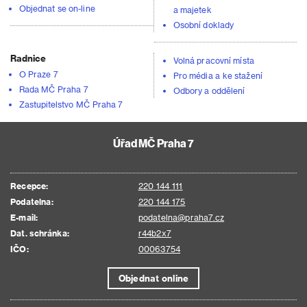
Objednat se on-line
a majetek
Osobní doklady
Radnice
Volná pracovní místa
O Praze 7
Pro média a ke stažení
Rada MČ Praha 7
Odbory a oddělení
Zastupitelstvo MČ Praha 7
Úřad MČ Praha 7
Recepce:
220 144 111
Podatelna:
220 144 175
E-mail:
podatelna@praha7.cz
Dat. schránka:
r44b2x7
IČO:
00063754
Objednat online