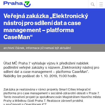
Hled
Prim
Men
Veřejná zakázka „Elektronický
nástroj pro sdílení dat a case
management – platforma
CaseMan“
archivní článek, informace již nemusí být aktuální
Úřad MČ Praha 7 vyhlašuje výzvu k předložení nabídek
podlimitní veřejné zakázky s názvem „Elektronický nástroj pro
sdílení dat a case management – platforma CaseMan“.
Nabídky lze podávat do 1. 10. 2019, 11:00 hodin.
Zakázka je realizována v rámci projektu Smart Cities Integrační
platforma pro case management v sociálně-zdravotní oblasti v Praze 7.
Tento inovativní projekt je spolufinancován Magistrátem hlavního města
Prahy a Městkou částí Praha 7. Realizace zároveň probíhá
v součinnosti s Operátorem ICT.