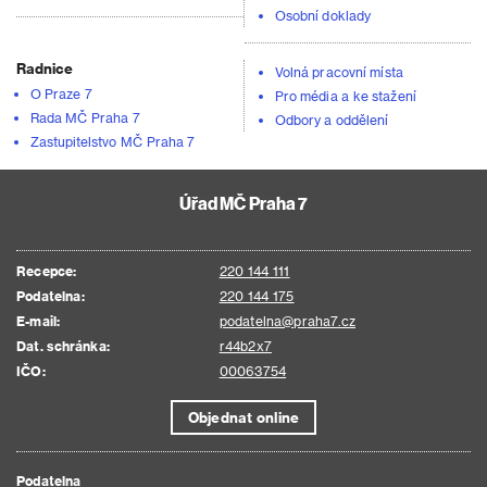
Osobní doklady
Radnice
Volná pracovní místa
O Praze 7
Pro média a ke stažení
Rada MČ Praha 7
Odbory a oddělení
Zastupitelstvo MČ Praha 7
Úřad MČ Praha 7
Recepce:
220 144 111
Podatelna:
220 144 175
E-mail:
podatelna@praha7.cz
Dat. schránka:
r44b2x7
IČO:
00063754
Objednat online
Podatelna