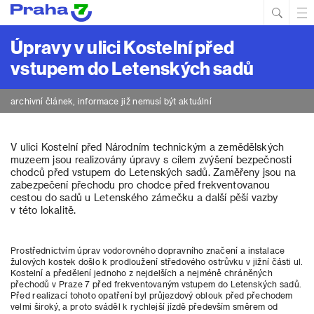
Hled
Prim
Men
Úpravy v ulici Kostelní před
vstupem do Letenských sadů
archivní článek, informace již nemusí být aktuální
V ulici Kostelní před Národním technickým a zemědělských
muzeem jsou realizovány úpravy s cílem zvýšení bezpečnosti
chodců před vstupem do Letenských sadů. Zaměřeny jsou na
zabezpečení přechodu pro chodce před frekventovanou
cestou do sadů u Letenského zámečku a další pěší vazby
v této lokalitě.
Prostřednictvím úprav vodorovného dopravního značení a instalace
žulových kostek došlo k prodloužení středového ostrůvku v jižní části ul.
Kostelní a předělení jednoho z nejdelších a nejméně chráněných
přechodů v Praze 7 před frekventovaným vstupem do Letenských sadů.
Před realizací tohoto opatření byl průjezdový oblouk před přechodem
velmi široký, a proto sváděl k rychlejší jízdě především směrem od