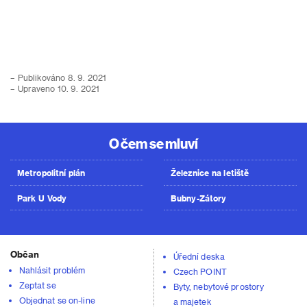
– Publikováno 8. 9. 2021
– Upraveno 10. 9. 2021
O čem se mluví
Metropolitní plán
Železnice na letiště
Park U Vody
Bubny-Zátory
Občan
Úřední deska
Nahlásit problém
Czech POINT
Zeptat se
Byty, nebytové prostory
Objednat se on-line
a majetek