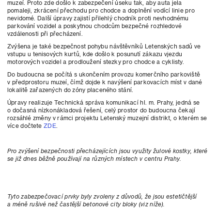
muzeí. Proto zde došlo k zabezpečení úseku tak, aby auta jela
pomaleji, zkrácení přechodu pro chodce a doplnění vodící linie pro
nevidomé. Další úpravy zajistí přilehlý chodník proti nevhodnému
parkování vozidel a poskytnou chodcům bezpečné rozhledové
vzdálenosti při přecházení.
Zvýšena je také bezpečnost pohybu návštěvníků Letenských sadů ve
vstupu u tenisových kurtů, kde došlo k posunutí zákazu vjezdu
motorových vozidel a prodloužení stezky pro chodce a cyklisty.
Do budoucna se počítá s ukončením provozu komerčního parkoviště
v předprostoru muzeí, čímž dojde k navýšení parkovacích míst v dané
lokalitě zařazených do zóny placeného stání.
Úpravy realizuje Technická správa komunikací hl. m. Prahy, jedná se
o dočasná nízkonákladová řešení, celý prostor do budoucna čekají
rozsáhlé změny v rámci projektu Letenský muzejní distrikt, o kterém se
více dočtete
ZDE
.
Pro zvýšení bezpečnosti přecházejících jsou využity žulové kostky, které
se již dnes běžně používají na různých místech v centru Prahy.
Tyto zabezpečovací prvky byly zvoleny z důvodů, že jsou estetičtější
a méně rušivé než častější betonové city bloky (viz níže).