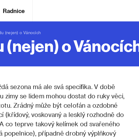
Radnice
 (nejen) o Vánocích
 (nejen) o Vánocíc
ždá sezona má ale svá specifika. V době
u zimy se lidem mohou dostat do ruky věci,
stotu. Zrádný může být celofán a ozdobné
icí (křídový, voskovaný a lesklý rozhodně do
). A co teprve takový kelímek od svařeného
á popelnice), případně drobný výplňkový