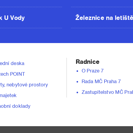
k U Vody
Železnice na letišt
Radnice
ední deska
O Praze 7
zech POINT
Rada MČ Praha 7
ty, nebytové prostory
Zastupitelstvo MČ Pra
majetek
obní doklady