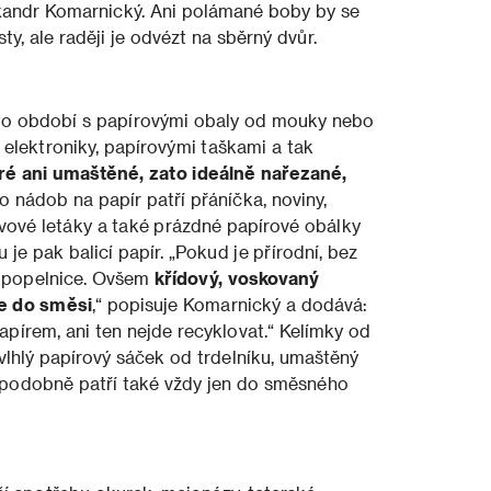
exandr Komarnický. Ani polámané boby by se
y, ale raději je odvézt na sběrný dvůr.
to období s papírovými obaly od mouky nebo
 elektroniky, papírovými taškami a tak
é ani umaštěné, zato ideálně nařezané,
Do nádob na papír patří přáníčka, noviny,
levové letáky a také prázdné papírové obálky
je pak balicí papír. „Pokud je přírodní, bez
é popelnice. Ovšem
křídový, voskovaný
te do směsi
,“ popisuje Komarnický a dodává:
apírem, ani ten nejde recyklovat.“ Kelímky od
lhlý papírový sáček od trdelníku, umaštěný
a podobně patří také vždy jen do směsného