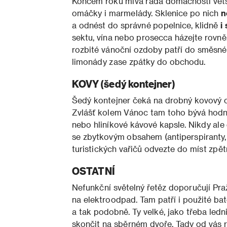
Koncem roku mívá řada domácností větší
omáčky i marmelády. Sklenice po nich
n
a odnést do správné popelnice, klidně
i 
sektu, vína nebo prosecca házejte rovn
rozbité vánoční ozdoby patří do směsn
limonády zase zpátky do obchodu.
KOVY (šedý kontejner)
Šedý kontejner čeká na drobný kovový 
Zvlášť kolem Vánoc tam toho bývá hodně
nebo hliníkové kávové kapsle. Nikdy al
se zbytkovým obsahem (antiperspiranty, 
turistických vařičů odvezte do míst zp
OSTATNÍ
Nefunkční světelný řetěz doporučují Pr
na elektroodpad. Tam patří i použité bat
a tak podobně. Ty velké, jako třeba led
skončit na sběrném dvoře. Tady od vás r