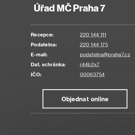
Úřad MČ Praha 7
Recepce:
220 144 111
Podatelna:
220 144 175
E-mail:
podatelna@praha7.cz
Dat. schránka:
r44b2x7
IČO:
00063754
Objednat online