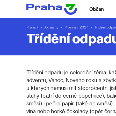
Občan
Praha 7
\
Aktuality
\ Prosinec 2024 \ Třídění odpadu
Třídění odpadu
Třídění odpadu je celoroční téma, ka
adventu, Vánoc, Nového roku a zbytk
u kterých nemusí mít stoprocentní ji
stuhy (patří do černé popelnice), bal
směsi) i pečicí papír (také do směsi
vína nebo horké čokolády (opět čern