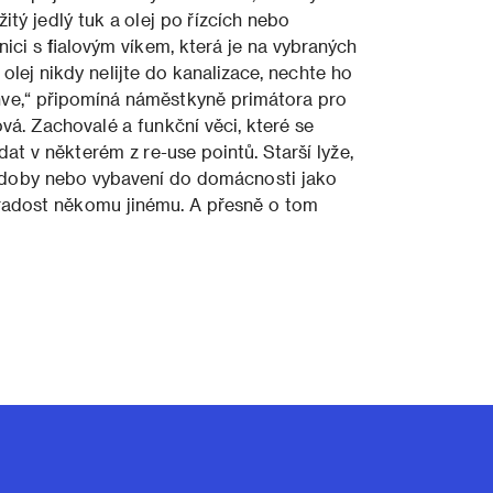
žitý jedlý tuk a olej po řízcích nebo
nici s fialovým víkem, která je na vybraných
olej nikdy nelijte do kanalizace, nechte ho
ahve,“ připomíná náměstkyně primátora pro
vá. Zachovalé a funkční věci, které se
at v některém z re-use pointů. Starší lyže,
, ozdoby nebo vybavení do domácnosti jako
 radost někomu jinému. A přesně o tom