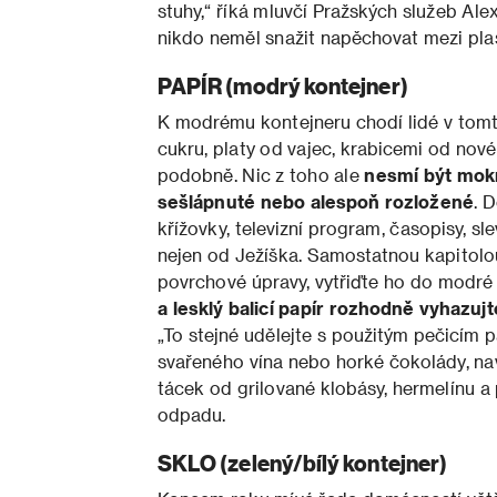
stuhy,“ říká mluvčí Pražských služeb Al
nikdo neměl snažit napěchovat mezi plast
PAPÍR (modrý kontejner)
K modrému kontejneru chodí lidé v tom
cukru, platy od vajec, krabicemi od nové
podobně. Nic z toho ale
nesmí být mokr
sešlápnuté nebo alespoň rozložené
. 
křížovky, televizní program, časopisy, s
nejen od Ježíška. Samostatnou kapitolou 
povrchové úpravy, vytřiďte ho do modr
a lesklý balicí papír rozhodně vyhazuj
„To stejné udělejte s použitým pečicím p
svařeného vína nebo horké čokolády, nav
tácek od grilované klobásy, hermelínu 
odpadu.
SKLO (zelený/bílý kontejner)