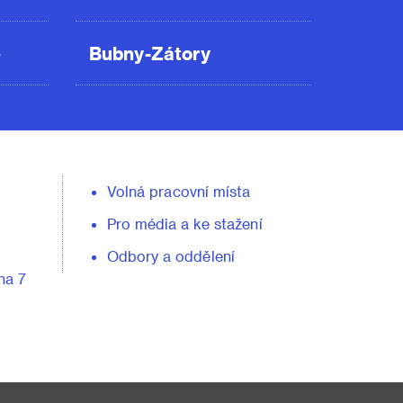
ě
Bubny-Zátory
Volná pracovní místa
Pro média a ke stažení
Odbory a oddělení
ha 7