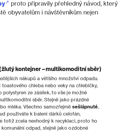
by
proto připravily přehledný návod, který
stě obyvatelům i návštěvníkům nejen
tý kontejner – multikomoditní sběr)
stějších nákupů a většího množství odpadu.
od toastového chleba nebo veky na chlebíčky,
o polystyren ze zásilek, to vše je možné
multikomoditní sběr. Stejně jako prázdné
nebo mléka. Všechno samozřejmě
sešlápnuté
,
kud používáte k balení dárků celofán,
e totiž zcela nevhodný k recyklaci, proto ho
ý komunální odpad, stejně jako ozdobné