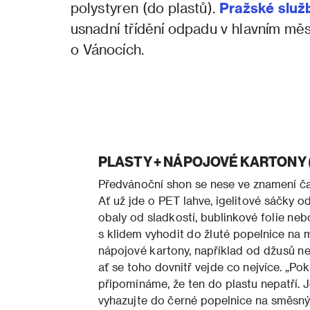
polystyren (do plastů).
Pražské služ
usnadní třídění odpadu v hlavním mě
o Vánocích.
PLASTY + NÁPOJOVÉ KARTONY (žlu
Předvánoční shon se nese ve znamení ča
Ať už jde o PET lahve, igelitové sáčky 
obaly od sladkostí, bublinkové folie neb
s klidem vyhodit do žluté popelnice na 
nápojové kartony, například od džusů 
ať se toho dovnitř vejde co nejvíce. „Po
připomínáme, že ten do plastu nepatří. J
vyhazujte do černé popelnice na směsn