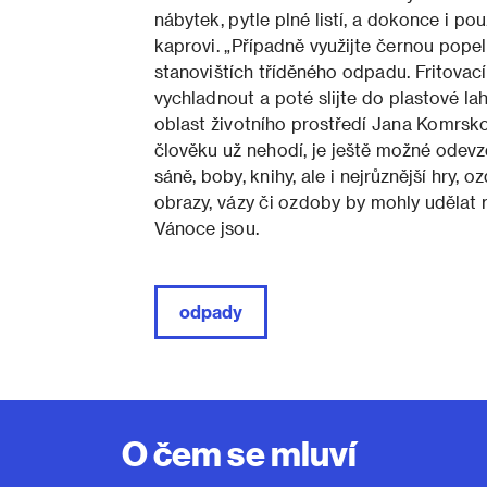
nábytek, pytle plné listí, a dokonce i pou
kaprovi. „Případně využijte černou popel
stanovištích tříděného odpadu. Fritovací 
vychladnout a poté slijte do plastové l
oblast životního prostředí Jana Komrsko
člověku už nehodí, je ještě možné odevzd
sáně, boby, knihy, ale i nejrůznější hry
obrazy, vázy či ozdoby by mohly udělat
Vánoce jsou.
odpady
O čem se mluví