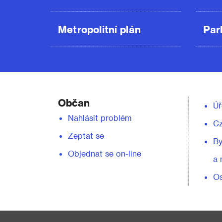
Metropolitní plán
Par
Občan
Úř
Nahlásit problém
C
Zeptat se
By
Objednat se on-line
a 
Os