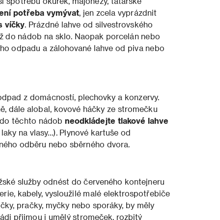
 spotřebu okurek, majonézy, tatarské
ení potřeba vymývat
, jen zcela vyprázdnit
s víčky
. Prázdné lahve od silvestrovského
ěž do nádob na sklo. Naopak porcelán nebo
ého odpadu a zálohované lahve od piva nebo
odpad z domácností, plechovky a konzervy.
, dále alobal, kovové háčky ze stromečku
e do těchto nádob
neodkládejte tlakové lahve
laky na vlasy…). Plynové kartuše od
ětného odběru nebo sběrného dvora.
ažské služby odnést do červeného kontejneru
erie, kabely, vysloužilé malé elektrospotřebiče
ničky, pračky, myčky nebo sporáky, by měly
ádi přijmou i umělý stromeček, rozbitý