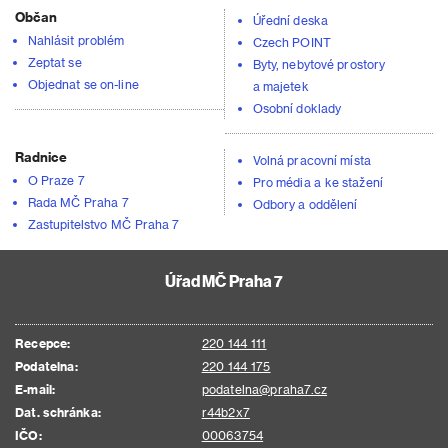
Občan
Úřední deska
Nahlásit problém
Czech POINT
Zeptat se
Byty, nebytové prostory
Objednat se on-line
a majetek
Osobní doklady
Radnice
Volná pracovní místa
O Praze 7
Pro média a ke stažení
Rada MČ Praha 7
Odbory a oddělení
Zastupitelstvo MČ Praha 7
Úřad MČ Praha 7
Recepce:
220 144 111
Podatelna:
220 144 175
E-mail:
podatelna@praha7.cz
Dat. schránka:
r44b2x7
IČO:
00063754