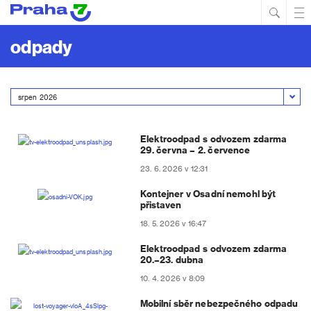
Hled
Prim
Men
odpady
Elektroodpad s odvozem zdarma
29. června – 2. července
23. 6. 2026 v 12:31
Kontejner v Osadní nemohl být
přistaven
18. 5. 2026 v 16:47
Elektroodpad s odvozem zdarma
20.–23. dubna
10. 4. 2026 v 8:09
Mobilní sběr nebezpečného odpadu