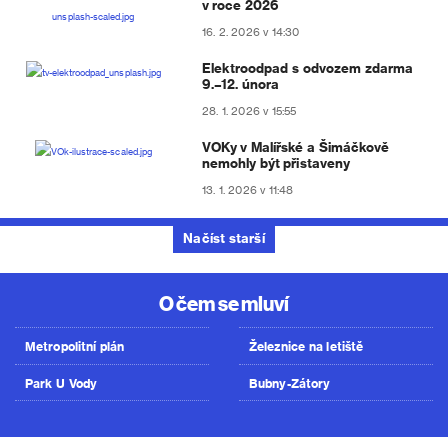
v roce 2026
16. 2. 2026 v 14:30
Elektroodpad s odvozem zdarma
9.–12. února
28. 1. 2026 v 15:55
VOKy v Malířské a Šimáčkově
nemohly být přistaveny
13. 1. 2026 v 11:48
Načíst starší
O čem se mluví
Metropolitní plán
Železnice na letiště
Park U Vody
Bubny-Zátory