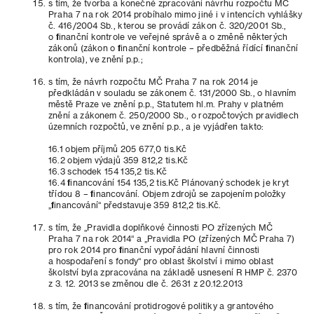
s tím, že tvorba a konečné zpracování návrhu rozpočtu MČ
Praha 7 na rok 2014 probíhalo mimo jiné i v intencích vyhlášky
č. 416/2004 Sb., kterou se provádí zákon č. 320/2001 Sb.,
o finanční kontrole ve veřejné správě a o změně některých
zákonů (zákon o finanční kontrole – předběžná řídící finanční
kontrola), ve znění p.p.;
s tím, že návrh rozpočtu MČ Praha 7 na rok 2014 je
předkládán v souladu se zákonem č. 131/2000 Sb., o hlavním
městě Praze ve znění p.p., Statutem hl.m. Prahy v platném
znění a zákonem č. 250/2000 Sb., o rozpočtových pravidlech
územních rozpočtů, ve znění p.p., a je vyjádřen takto:
16.1 objem příjmů 205 677,0 tis.Kč
16.2 objem výdajů 359 812,2 tis.Kč
16.3 schodek 154 135,2 tis.Kč
16.4 financování 154 135,2 tis.Kč Plánovaný schodek je kryt
třídou 8 – financování. Objem zdrojů se zapojením položky
„financování“ představuje 359 812,2 tis.Kč.
s tím, že „Pravidla doplňkové činnosti PO zřízených MČ
Praha 7 na rok 2014“ a „Pravidla PO (zřízených MČ Praha 7)
pro rok 2014 pro finanční vypořádání hlavní činnosti
a hospodaření s fondy“ pro oblast školství i mimo oblast
školství byla zpracována na základě usnesení R HMP č. 2370
z 3. 12. 2013 se změnou dle č. 2631 z 20.12.2013
s tím, že financování protidrogové politiky a grantového