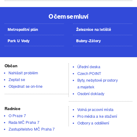
O čem se mluví
Metropolitní plán
Železnice na letiště
Park U Vody
Bubny-Zátory
Občan
Úřední deska
Nahlásit problém
Czech POINT
Zeptat se
Byty, nebytové prostory
Objednat se on-line
a majetek
Osobní doklady
Radnice
Volná pracovní místa
O Praze 7
Pro média a ke stažení
Rada MČ Praha 7
Odbory a oddělení
Zastupitelstvo MČ Praha 7