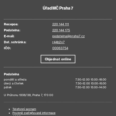
Úřad MČ Praha 7
Recepce:
220 144 111
Podatelna:
220 144 175
E-mail:
podatelna@praha7.cz
Dat. schránka:
r44b2x7
IČO:
00063754
Objednat online
Podatelna
pondělí a středa
7.30–12.00 13.00–18.00
úterý a čtvrtek
7.30–12.00 13.00–15.00
pátek
7.30–12.00 13.00–14.00
U Průhonu 1338/38, Praha 7, 170 00
Telefonní seznam
Povinně zveřejňované informace