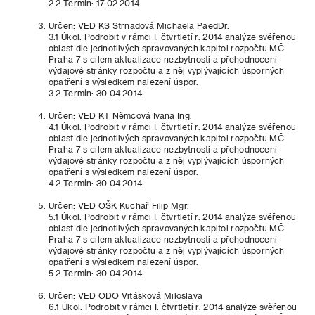
2.2 Termín: 17.02.2014
Určen: VED KS Strnadová Michaela PaedDr.
3.1 Úkol: Podrobit v rámci I. čtvrtletí r. 2014 analýze svěřenou
oblast dle jednotlivých spravovaných kapitol rozpočtu MČ
Praha 7 s cílem aktualizace nezbytnosti a přehodnocení
výdajové stránky rozpočtu a z něj vyplývajících úsporných
opatření s výsledkem nalezení úspor.
3.2 Termín: 30.04.2014
Určen: VED KT Němcová Ivana Ing.
4.1 Úkol: Podrobit v rámci I. čtvrtletí r. 2014 analýze svěřenou
oblast dle jednotlivých spravovaných kapitol rozpočtu MČ
Praha 7 s cílem aktualizace nezbytnosti a přehodnocení
výdajové stránky rozpočtu a z něj vyplývajících úsporných
opatření s výsledkem nalezení úspor.
4.2 Termín: 30.04.2014
Určen: VED OŠK Kuchař Filip Mgr.
5.1 Úkol: Podrobit v rámci I. čtvrtletí r. 2014 analýze svěřenou
oblast dle jednotlivých spravovaných kapitol rozpočtu MČ
Praha 7 s cílem aktualizace nezbytnosti a přehodnocení
výdajové stránky rozpočtu a z něj vyplývajících úsporných
opatření s výsledkem nalezení úspor.
5.2 Termín: 30.04.2014
Určen: VED ODO Vitásková Miloslava
6.1 Úkol: Podrobit v rámci I. čtvrtletí r. 2014 analýze svěřenou