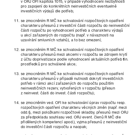
v ORJ OFI kapitola 1015, v případě vyhodnocení nezbytnosti
pro zapojení do konkrétních neinvestičních eventuelně
investičních výdajů dle potřeb;
se zmocněním R MČ ke schvalování rozpočtových opatření
charakteru přesunů z investiční části rozpočtu do neinvestiční
části rozpočtu po vyhodnocení potřeb a charakteru výdajů
u akcí zařazených do rozpočtu (např. v návaznosti na
uzavírání smluvních vztahů), a to bez omezení;
se zmocněním R MČ ke schvalování rozpočtových opatření
charakteru přesunů mezi akcemi v rozpočtu se zdrojem krytí
z účtu doprivatizace podle vyhodnocení aktuálních potřeb fin.
prostředků pro schválené akce;
se zmocněním R MČ ke schvalování rozpočtových opatření
charakteru přesunů v případě nutnosti dokrytí investičních
potřeb v rámci akcí zařazených do rozpočtu použitím
neinvestičních rezerv, vytvořených v rozpočtu (přesun
z neinvest. části do invest. části rozpočtu);
se zmocněním ved. OFI ke schvalování úprav rozpočtu resp.
rozpočtových opatření charakteru věcných změn (např. mezi
odd.§, mezi položkami rozpočtové skladby, přesunů mezi ORJ
za předpokladu souhlasu ved. ORJ event. členů R MČ dle
přidělených kompetencí apod.), vyjma přesunů z neinvestiční
do investiční části rozpočtu a naopak;