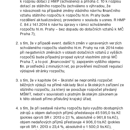
k rozpisu dotací z HMP (schváleno) a příloha č. 10 k rozpisu
dotací ze státního rozpočtu (schváleno s výhradou, že
v návaznosti na případné změny vládního návrhu finančního
vztahu státního rozpočtu k rozpočtu hl.m. Prahy bude
rozdělení aktualizováno); provedeno v souladu s usnes. R HMP
č. 84 z 14.1.2014 k návrhu úpravy v rámci schváleného
rozpočtu hl.m. Prahy – bez dopadu do dotačních vztahů k MČ
Praha 7);
s tím, že v případě event. dalších změn v upravených verzích
schváleného rozpočtu vlastního hl.m. Prahy na rok 2014 nebo
při negativních změnách v oblasti dotačních vztahů z vyšších
rozpočtů bude případný propad vykryt vlastními zdroji MČ
Praha 7, a to pol. „financování“ tj. zapojením vyššího objemu
fin. prostředků z minulých let, po prověření možností regulací
výdajové stránky rozpočtu;
s tím, že v kapitole 04 – školství se nepromítá rozpočet
běžných výdajů na přímé náklady škol a školských zařízení ze
státního rozpočtu, za který se považuje rozpočet předaný
MŠMT, neboť v souvislosti s platným školským zákonem je
k této oblasti přímo příslušný krajský úřad;
s tím, že při sestavě návrhu rozpočtu bylo využito dostupných
zdrojů a objem daňových příjmů představuje 45 595,0 tis.Kč
(pokles oproti SR r. 2013 o 2,1 %, absolutně o 961,8 tis.Kč),
objem nedaňových příjmů přestavuje 4 906,0 tis.Kč (pokles
oproti SR r. 2013 o 23,4 %, absolutně o 1 500,0 tis.Kč),