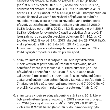
neinvestiční dotace ze státního rozpočtu 22 675,0 tis.Kč
(nárůst o 0,7 % oproti SR r. 2013, absolutně o 151,0 tis.Kč),
neinvestiční dotace z HMP 104 301,0 tis.Kč (nárůst o 4,9 %
oproti SR r. 2013, absolutně o 4 903,0 tis.Kč – kompenzace do
oblasti školství ve vazbě na zrušení příspěvku ze státního
rozpočtu v souvislosti s novelou rozpočtového určení daní),
převody ze zdaňované činnosti celkem v objemu 28 200,0
tis.Kč (pokles oproti SR r. 2013 o 13,3 %, absolutně o 4 306,7
tis.Kč). Účelové fondy městské části a položka „financování“
jsou zahrnuty v rozpočtu vysokým objemem 154 135,2 tis.Kč
(pokles o 16,2 % oproti SR r. 2013, absolutně o 29 776,6 tis.Kč
– vliv převodů z UR r. 2013 do SR r. 2014 vč. zdrojů
financování, zapojení vytvořených rezerv pro sestavu SR r.
2014, vykrytí propadu vlastních příjmů apod.);
s tím, že investiční část rozpočtu musela být vzhledem
k neinvestičním potřebám MČ zčásti redukována; návrh
schválené verze je v tabulce č. 5, která sumarizuje akce
převáděné z rozpočtu r. 2013 (tab. č. 5 A) a akce nově
zařazované do rozpočtu r. 2014 (tab. č. 5 B); zařazení úspor
z akcí zrušených nebo zpřesněných v kalkulaci potřeb (tab. č.
7), akce do SR z účtu doprivatizace konkrétně 7 000,0 tis.Kč
pro „ZŠ Korunovační – reko šaten a suterénu“ (tab. č. 10)
s tím, že z výnosů ze zóny placeného stání za r. 2012, které
byly předmětem úpravy rozpočtu r. 2013 s určením pro využití
v r. 2014 (ve smyslu usnes. Z MČ č. 0134/13 z 9.12.2013),
v objemu 11 973,8 tis.Kč (tab.č. 8) budou financovány tyto