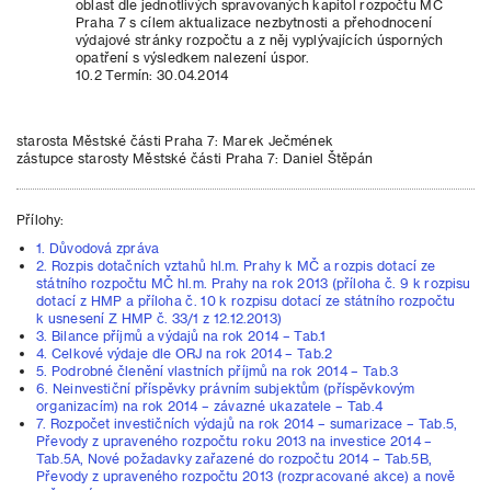
oblast dle jednotlivých spravovaných kapitol rozpočtu MČ
Praha 7 s cílem aktualizace nezbytnosti a přehodnocení
výdajové stránky rozpočtu a z něj vyplývajících úsporných
opatření s výsledkem nalezení úspor.
10.2 Termín: 30.04.2014
starosta Městské části Praha 7: Marek Ječmének
zástupce starosty Městské části Praha 7: Daniel Štěpán
Přílohy:
1. Důvodová zpráva
2. Rozpis dotačních vztahů hl.m. Prahy k MČ a rozpis dotací ze
státního rozpočtu MČ hl.m. Prahy na rok 2013 (příloha č. 9 k rozpisu
dotací z HMP a příloha č. 10 k rozpisu dotací ze státního rozpočtu
k usnesení Z HMP č. 33/1 z 12.12.2013)
3. Bilance příjmů a výdajů na rok 2014 – Tab.1
4. Celkové výdaje dle ORJ na rok 2014 – Tab.2
5. Podrobné členění vlastních příjmů na rok 2014 – Tab.3
6. Neinvestiční příspěvky právním subjektům (příspěvkovým
organizacím) na rok 2014 – závazné ukazatele – Tab.4
7. Rozpočet investičních výdajů na rok 2014 – sumarizace – Tab.5,
Převody z upraveného rozpočtu roku 2013 na investice 2014 –
Tab.5A, Nové požadavky zařazené do rozpočtu 2014 – Tab.5B,
Převody z upraveného rozpočtu 2013 (rozpracované akce) a nově