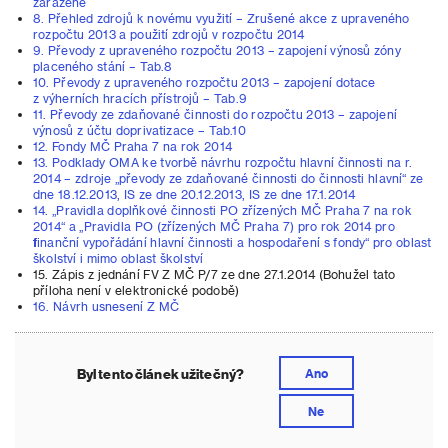
zařazené
8. Přehled zdrojů k novému využití – Zrušené akce z upraveného
rozpočtu 2013 a použití zdrojů v rozpočtu 2014
9. Převody z upraveného rozpočtu 2013 – zapojení výnosů zóny
placeného stání – Tab.8
10. Převody z upraveného rozpočtu 2013 – zapojení dotace
z výherních hracích přístrojů – Tab.9
11. Převody ze zdaňované činnosti do rozpočtu 2013 – zapojení
výnosů z účtu doprivatizace – Tab.10
12. Fondy MČ Praha 7 na rok 2014
13. Podklady OMA ke tvorbě návrhu rozpočtu hlavní činnosti na r.
2014 – zdroje „převody ze zdaňované činnosti do činnosti hlavní“ ze
dne 18.12.2013, IS ze dne 20.12.2013, IS ze dne 17.1.2014
14. „Pravidla doplňkové činnosti PO zřízených MČ Praha 7 na rok
2014“ a „Pravidla PO (zřízených MČ Praha 7) pro rok 2014 pro
finanční vypořádání hlavní činnosti a hospodaření s fondy“ pro oblast
školství i mimo oblast školství
15. Zápis z jednání FV Z MČ P/7 ze dne 27.1.2014 (Bohužel tato
příloha není v elektronické podobě)
16. Návrh usnesení Z MČ
Byl tento článek užitečný?
Ano
Ne