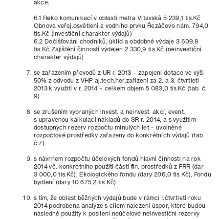
akce:
6.1 Reko komunikací v oblasti metra Vltavská 5 239,1 tis.Kč
Obnova veřej.osvětlení a vodního prvku Řezáčovo nám. 794,0
tis.Kč (investiční charakter výdajů)
6.2 Dočišťování chodníků, úklid a obdobné výdaje 3 609,8
tis.Kč Zajištění činností výdejen 2 330,9 tis.Kč (neinvestiční
charakter výdajů)
se zařazením převodů z UR r. 2013 – zapojení dotace ve výši
50% z odvodu z VHP aj.tech.her.zařízení za 2. a 3. čtvrtletí
2013 k využití v r. 2014 – celkem objem 5 083,0 tis.Kč (tab. č.
9)
se zrušením vybraných invest. a neinvest. akcí, event.
s upravenou kalkulací nákladů do SR r. 2014, a s využitím
dostupných rezerv rozpočtu minulých let – uvolněné
rozpočtové prostředky zařazeny do konkrétních výdajů (tab.
č.7)
s návrhem rozpočtu účelových fondů hlavní činnosti na rok
2014 vč. konkrétního použití části fin. prostředků z FRR (dar
3 000,0 tis.Kč), Ekologického fondu (dary 206,0 tis.Kč), Fondu
bydlení (dary 10 675,2 tis.Kč)
s tím, že oblast běžných výdajů bude v rámci I.čtvrtletí roku
2014 podrobena analýze s cílem nalezení úspor, které budou
následně použity k posílení neúčelové neinvestiční rezervy