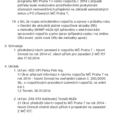
programu MČ Praha 7 v rámci rozpočtu r. 2014 v případě
potřeby bude realizováno prostřednictvím poskytování
účelových neinvestičních příspěvků na základě samostatných
smluv u PO zřízených MČ Praha 7;
s tím, že rozpis schváleného rozpočtu a úpravy v průběhu roku
v členění dle aktuálně platné rozpočtové skladby (RS)
a metodiky MHMP může být zpřesněno v elektronickém
zpracování rozpočtu a jeho úprav (případná vazba i na změnu
ORJ event. vznik nové ORJ dle metodiky apod.)
Schvaluje
předložený návrh usnesení k rozpočtu MČ Praha 7 – hlavní
činnost na rok 2014 vč. všech příloh pro zasedání Z MČ P/7
dne 17.02.2014
Ukládá
Určen: VED OFI Pelka Petr Ing.
1.1 Úkol: připravit informaci k návrhu rozpočtu MČ Praha 7 na
rok 2014 – hlavní činnost ke zveřejnění (zákon č. 250/2000
Sb., o rozpočtových pravidlech územních rozpočtů, ve znění
p.p.);
1.2 Termín: 30.01.2014
Určen: ZAS STA Kaštovský Tomáš MUDr.
2.1 Úkol: předložit návrh rozpočtu MČ Praha 7 na rok 2014 –
hlavní činnost včetně všech příloh k projednání na zasedání
Z MČ P/7;