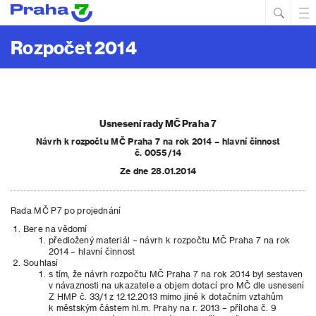
Hled
Prim
Men
Rozpočet 2014
Usnesení rady MČ Praha 7
Návrh k rozpočtu MČ Praha 7 na rok 2014 – hlavní činnost
č. 0055/14
Ze dne 28.01.2014
Rada MČ P7 po projednání
Bere na vědomí
předložený materiál – návrh k rozpočtu MČ Praha 7 na rok
2014 – hlavní činnost
Souhlasí
s tím, že návrh rozpočtu MČ Praha 7 na rok 2014 byl sestaven
v návaznosti na ukazatele a objem dotací pro MČ dle usnesení
Z HMP č. 33/1 z 12.12.2013 mimo jiné k dotačním vztahům
k městským částem hl.m. Prahy na r. 2013 – příloha č. 9