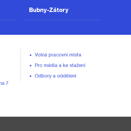
ě
Bubny-Zátory
Volná pracovní místa
Pro média a ke stažení
Odbory a oddělení
ha 7