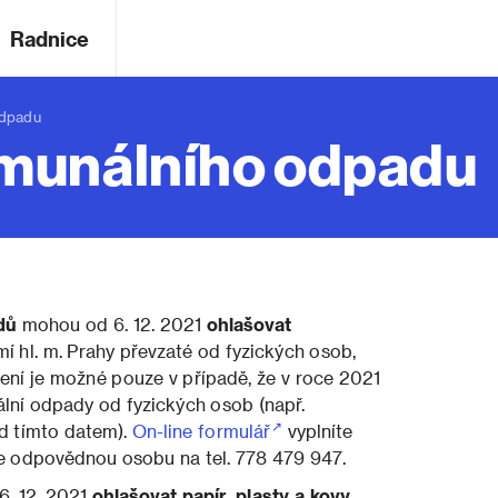
Radnice
odpadu
omunálního odpadu
dů
mohou od 6. 12. 2021
ohlašovat
emí hl. m. Prahy převzaté od fyzických osob,
šení je možné pouze v případě, že v roce 2021
ální odpady od fyzických osob (např.
ed tímto datem).
On-line formulář
vyplníte
te odpovědnou osobu na tel. 778 479 947.
. 12. 2021
ohlašovat papír, plasty a kovy