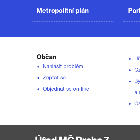
Metropolitní plán
Par
Občan
Úř
Nahlásit problém
C
Zeptat se
By
Objednat se on-line
a 
Os