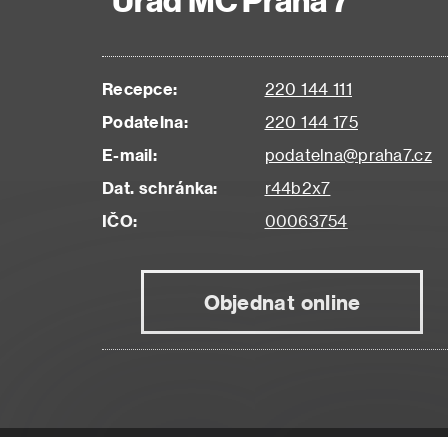
Úřad MČ Praha 7
Recepce:
220 144 111
Podatelna:
220 144 175
E-mail:
podatelna@praha7.cz
Dat. schránka:
r44b2x7
IČO:
00063754
Objednat online