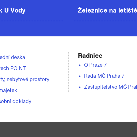
k U Vody
Železnice na letišt
Radnice
ední deska
O Praze 7
zech POINT
Rada MČ Praha 7
ty, nebytové prostory
Zastupitelstvo MČ Pra
majetek
obní doklady