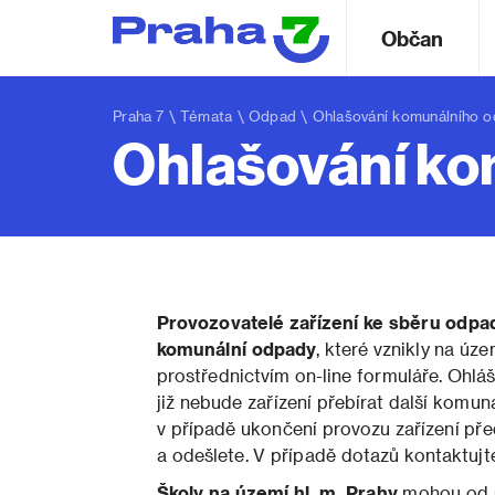
Občan
Praha 7
\
Témata
\
Odpad
\ Ohlašování komunálního 
Ohlašování k
Provozovatelé zařízení ke sběru odpa
komunální odpady
, které vznikly na úz
prostřednictvím on-line formuláře. Ohlá
již nebude zařízení přebírat další komun
v případě ukončení provozu zařízení př
a odešlete. V případě dotazů kontaktuj
Školy na území hl. m. Prahy
mohou od 6