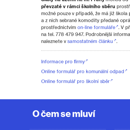
převzaté v rámci školního sběru
prostř
možné pouze v případě, že má již škola
a z nich sebrané komodity předané opr
prostřednictvím
on-line formuláře
. V 
na tel. 778 479 947. Podrobnější inform
naleznete v
samostatném článku
.
Informace pro firmy
Online formulář pro komunální odpad
Online formulář pro školní sběr
O čem se mluví