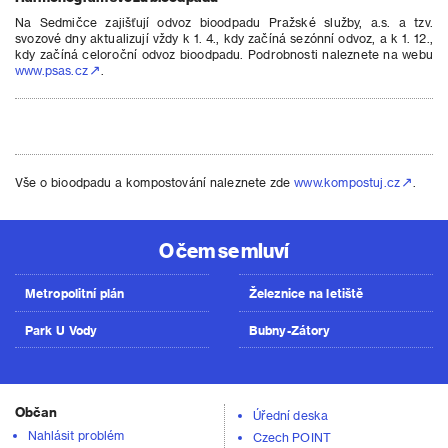
Na Sedmičce zajišťují odvoz bioodpadu Pražské služby, a.s. a tzv.
svozové dny aktualizují vždy k 1. 4., kdy začíná sezónní odvoz, a k 1. 12.,
kdy začíná celoroční odvoz bioodpadu. Podrobnosti naleznete na webu
www.psas.cz
.
Vše o bioodpadu a kompostování naleznete zde
www.kompostuj.cz
.
O čem se mluví
Metropolitní plán
Železnice na letiště
Park U Vody
Bubny-Zátory
Občan
Úřední deska
Nahlásit problém
Czech POINT