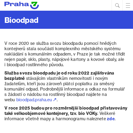
Hled
Prim
Men
Bioodpad
V roce 2020 se služba svozu bioodpadu pomocí hnědých
kontejnerů stala součástí komplexního městského systému
nakládání s komunálním odpadem, v Praze je tak možné třídit
nejen papír, sklo, plasty, nápojové kartony a kovové obaly, ale
i bioodpad rostlinného původu.
Služba svozu bioodpadu je od roku 2022 zajišťována
bezplatně
stávajícím vlastníkům nemovitosti i novým
žadatelům, kteří jsou zároveň plátci poplatku za směsný
komunální odpad. Podrobnější informace a odkaz na formulář
s žádostí o nádobu na rostlinný bioodpad najdete na
webu
bioodpad.praha.eu
.
V roce 2025 budou pro rozměrnější bioodpad přistavovány
také velkoobjemové kontejnery, tzv. bio VOKy.
Veškeré
informace včetně mapy a harmonogramu naleznete
zde
.