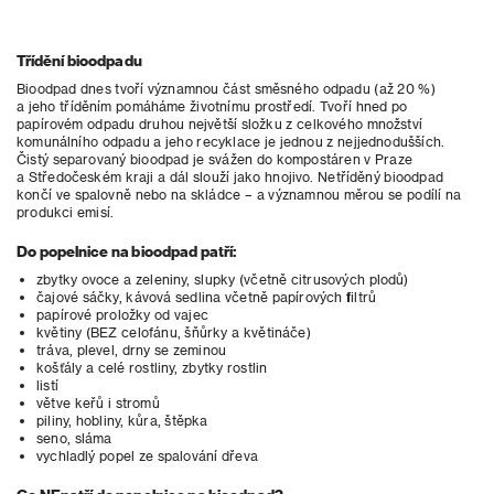
Třídění bioodpadu
Bioodpad dnes tvoří významnou část směsného odpadu (až 20 %)
a jeho tříděním pomáháme životnímu prostředí. Tvoří hned po
papírovém odpadu druhou největší složku z celkového množství
komunálního odpadu a jeho recyklace je jednou z nejjednodušších.
Čistý separovaný bioodpad je svážen do kompostáren v Praze
a Středočeském kraji a dál slouží jako hnojivo. Netříděný bioodpad
končí ve spalovně nebo na skládce – a významnou měrou se podílí na
produkci emisí.
Do popelnice na bioodpad patří:
zbytky ovoce a zeleniny, slupky (včetně citrusových plodů)
čajové sáčky, kávová sedlina včetně papírových filtrů
papírové proložky od vajec
květiny (BEZ celofánu, šňůrky a květináče)
tráva, plevel, drny se zeminou
košťály a celé rostliny, zbytky rostlin
listí
větve keřů i stromů
piliny, hobliny, kůra, štěpka
seno, sláma
vychladlý popel ze spalování dřeva