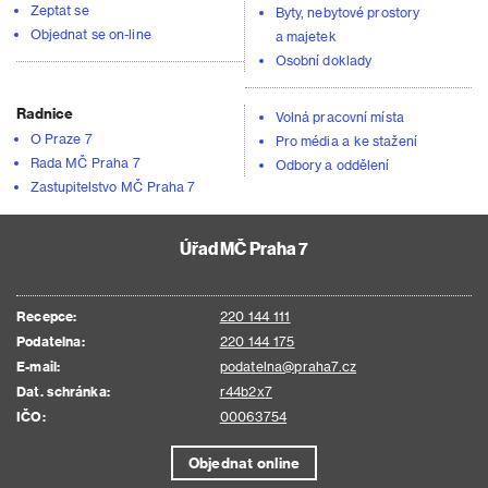
Zeptat se
Byty, nebytové prostory
Objednat se on-line
a majetek
Osobní doklady
Radnice
Volná pracovní místa
O Praze 7
Pro média a ke stažení
Rada MČ Praha 7
Odbory a oddělení
Zastupitelstvo MČ Praha 7
Úřad MČ Praha 7
Recepce:
220 144 111
Podatelna:
220 144 175
E-mail:
podatelna@praha7.cz
Dat. schránka:
r44b2x7
IČO:
00063754
Objednat online