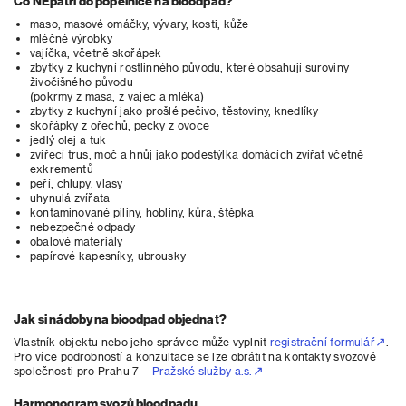
Co NEpatří do popelnice na bioodpad?
maso, masové omáčky, vývary, kosti, kůže
mléčné výrobky
vajíčka, včetně skořápek
zbytky z kuchyní rostlinného původu, které obsahují suroviny
živočišného původu
(pokrmy z masa, z vajec a mléka)
zbytky z kuchyní jako prošlé pečivo, těstoviny, knedlíky
skořápky z ořechů, pecky z ovoce
jedlý olej a tuk
zvířecí trus, moč a hnůj jako podestýlka domácích zvířat včetně
exkrementů
peří, chlupy, vlasy
uhynulá zvířata
kontaminované piliny, hobliny, kůra, štěpka
nebezpečné odpady
obalové materiály
papírové kapesníky, ubrousky
Jak si nádoby na bioodpad objednat?
Vlastník objektu nebo jeho správce může vyplnit
registrační formulář
.
Pro více podrobností a konzultace se lze obrátit na kontakty svozové
společnosti pro Prahu 7 –
Pražské služby a.s.
Harmonogram svozů bioodpadu