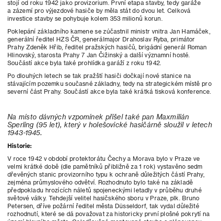
stojí od roku 1942 jako provizorium. První etapa stavby, tedy garáže
a zázemí pro výjezdové hasiče by měla stát do dvou let. Celková
investice stavby se pohybuje kolem 353 milionů korun.
Poklepání základního kamene se zúčastnil ministr vnitra Jan Hamáček,
generální ředitel HZS ČR, generálmajor Drahoslav Ryba, primátor
Prahy Zdeněk Hřib, ředitel pražských hasičů, brigádní generál Roman
Hlinovský, starosta Prahy 7 Jan Čižinský a další významní hosté.
Součástí akce byla také prohlídka garáží z roku 1942.
Po dlouhých letech se tak pražští hasiči dočkají nové stanice na
stávajícím pozemku současné základny, tedy na strategickém místě pro
severní část Prahy. Součástí akce byla také krátká tisková konference.
Na místo dávných vzpomínek přišel také pan Maxmilián
Sperling (95 let), který v holešovické hasičárně sloužil v letech
1943-1945.
Historie:
V roce 1942 v období protektorátu Čechy a Morava bylo v Praze ve
velmi krátké době (dle pamětníků přibližně za 1 rok) vystavěno sedm
dřevěných stanic provizorního typu k ochraně důležitých částí Prahy,
zejména průmyslového odvětví. Rozhodnuto bylo také na základě
předpokladu hrozících náletů spojeneckými letadly v průběhu druhé
světové války. Tehdejší velitel hasičského sboru v Praze, plk. Bruno
Petersen, dříve požární ředitel města Düsseldorf, tak vydal důležité
rozhodnutí, které se dá považovat za historicky první plošné pokrytí na