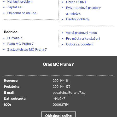
Nahlásit problém
Czech POINT
Zeptat se
Byty, nebytové prostory
Objednat se on-line
a majetek
Osobní doklady
Radnice
Volná pracovní místa
O Praze 7
Pro média a ke stažení
Rada MČ Praha 7
Odbory a oddělení
Zastupitelstvo MČ Praha 7
Úřad MČ Praha 7
Recepce:
220 144 111
Podatelna:
220 144 175
E-mail:
podatelna@praha7.cz
Dat. schránka:
r44b2x7
IČO:
00063754
Objednat online