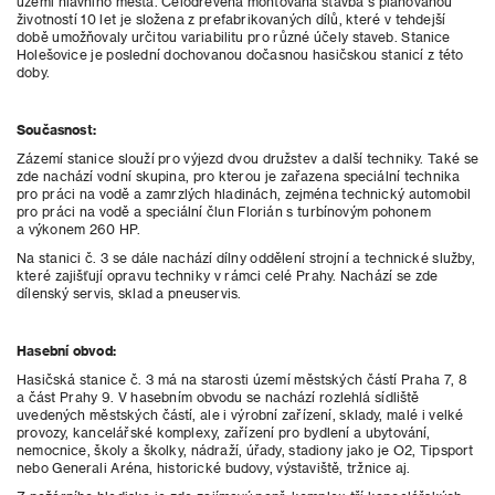
území hlavního města. Celodřevěná montovaná stavba s plánovanou
životností 10 let je složena z prefabrikovaných dílů, které v tehdejší
době umožňovaly určitou variabilitu pro různé účely staveb. Stanice
Holešovice je poslední dochovanou dočasnou hasičskou stanicí z této
doby.
Současnost:
Zázemí stanice slouží pro výjezd dvou družstev a další techniky. Také se
zde nachází vodní skupina, pro kterou je zařazena speciální technika
pro práci na vodě a zamrzlých hladinách, zejména technický automobil
pro práci na vodě a speciální člun Florián s turbínovým pohonem
a výkonem 260 HP.
Na stanici č. 3 se dále nachází dílny oddělení strojní a technické služby,
které zajišťují opravu techniky v rámci celé Prahy. Nachází se zde
dílenský servis, sklad a pneuservis.
Hasební obvod:
Hasičská stanice č. 3 má na starosti území městských částí Praha 7, 8
a část Prahy 9. V hasebním obvodu se nachází rozlehlá sídliště
uvedených městských částí, ale i výrobní zařízení, sklady, malé i velké
provozy, kancelářské komplexy, zařízení pro bydlení a ubytování,
nemocnice, školy a školky, nádraží, úřady, stadiony jako je O2, Tipsport
nebo Generali Aréna, historické budovy, výstaviště, tržnice aj.