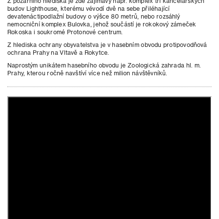
Z požárního hlediska je zde zajímavý např. komplex tří kancelářských
budov Lighthouse, kterému vévodí dvě na sebe přiléhající
devatenáctipodlažní budovy o výšce 80 metrů, nebo rozsáhlý
nemocniční komplex Bulovka, jehož součástí je rokokový zámeček
Rokoska i soukromé Protonové centrum.
Z hlediska ochrany obyvatelstva je v hasebním obvodu protipovodňová
ochrana Prahy na Vltavě a Rokytce.
Naprostým unikátem hasebního obvodu je Zoologická zahrada hl. m.
Prahy, kterou ročně navštíví více než milion návštěvníků.