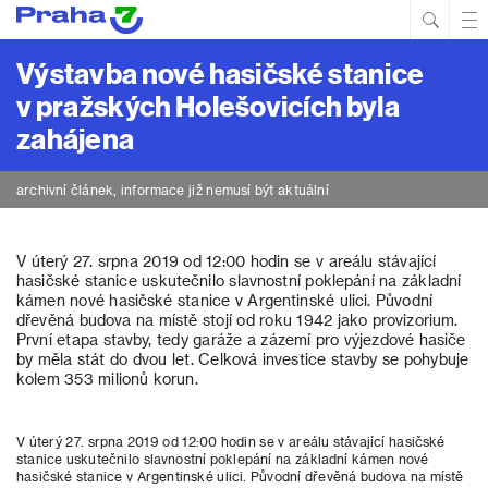
Hled
Prim
Men
Výstavba nové hasičské stanice
v pražských Holešovicích byla
zahájena
archivní článek, informace již nemusí být aktuální
V úterý 27. srpna 2019 od 12:00 hodin se v areálu stávající
hasičské stanice uskutečnilo slavnostní poklepání na základní
kámen nové hasičské stanice v Argentinské ulici. Původní
dřevěná budova na místě stojí od roku 1942 jako provizorium.
První etapa stavby, tedy garáže a zázemí pro výjezdové hasiče
by měla stát do dvou let. Celková investice stavby se pohybuje
kolem 353 milionů korun.
V úterý 27. srpna 2019 od 12:00 hodin se v areálu stávající hasičské
stanice uskutečnilo slavnostní poklepání na základní kámen nové
hasičské stanice v Argentinské ulici. Původní dřevěná budova na místě