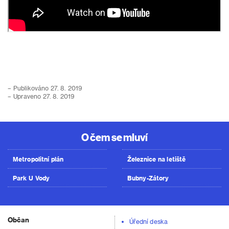
– Publikováno 27. 8. 2019
– Upraveno 27. 8. 2019
O čem se mluví
Metropolitní plán
Železnice na letiště
Park U Vody
Bubny-Zátory
Občan
Úřední deska